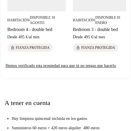
DISPONIBLE 10
DISPONIBLE 01
HABITACIÓN
HABITACIÓN
■
■
AGOSTO
ENERO
Bedroom 4 - double bed
Bedroom 3 - double bed
Desde
495 €
/
al mes
Desde
495 €
/
al mes
lock
lock
FIANZA PROTEGIDA
FIANZA PROTEGIDA
Hemos verificado esta propiedad para que tú no tengas que hacerlo
A tener en cuenta
Hay limpieza quincenal incluida en los gastos.
Suministros 60 euros + 420 euros alquiler: 480 euros