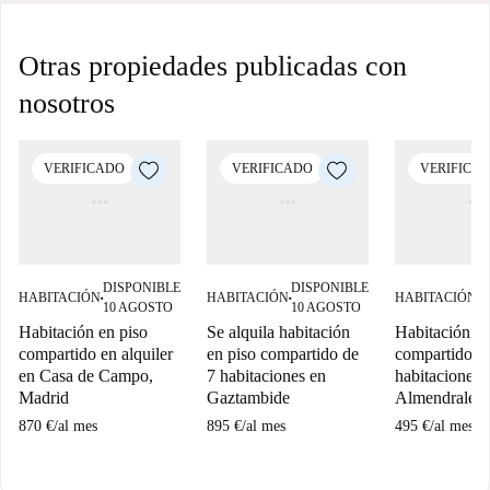
Otras propiedades publicadas con
nosotros
VERIFICADO
VERIFICADO
VERIFICA
DISPONIBLE
DISPONIBLE
D
HABITACIÓN
HABITACIÓN
HABITACIÓN
■
■
■
10 AGOSTO
10 AGOSTO
1
Habitación en piso
Se alquila habitación
Habitación en
compartido en alquiler
en piso compartido de
compartido d
en Casa de Campo,
7 habitaciones en
habitaciones 
Madrid
Gaztambide
Almendrales.
870 €
/
al mes
895 €
/
al mes
495 €
/
al mes