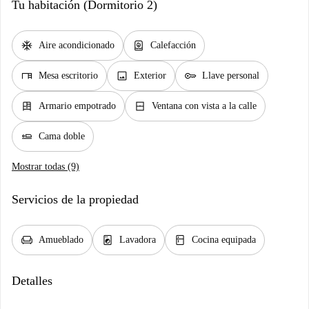
Tu habitación (Dormitorio 2)
ac_unit
water_heater
Aire acondicionado
Calefacción
desk
image
key
Mesa escritorio
Exterior
Llave personal
dresser
window_closed
Armario empotrado
Ventana con vista a la calle
airline_seat_flat
Cama doble
Mostrar todas (9)
Servicios de la propiedad
chair
local_laundry_service
kitchen
Amueblado
Lavadora
Cocina equipada
Detalles