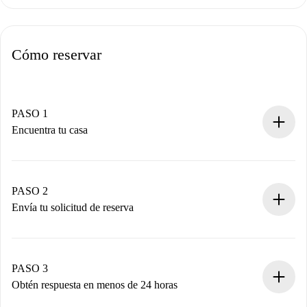
Cómo reservar
PASO 1
Encuentra tu casa
Proceso de reserva 100% online.
Casas y Propietarios verificados.
Tienes toda la información necesaria por adelantado.
PASO 2
Envía tu solicitud de reserva
Envía detalles básicos de tu perfil y de tu método de pago.
Recuerda que no te cobraremos nada hasta que el
propietario acepte.
PASO 3
Obtén respuesta en menos de 24 horas