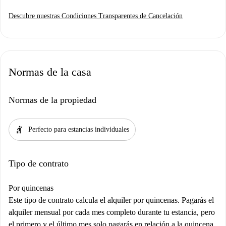
Descubre nuestras Condiciones Transparentes de Cancelación
Normas de la casa
Normas de la propiedad
hail
Perfecto para estancias individuales
Tipo de contrato
Por quincenas
Este tipo de contrato calcula el alquiler por quincenas. Pagarás el
alquiler mensual por cada mes completo durante tu estancia, pero
el primero y el último mes solo pagarás en relación a la quincena