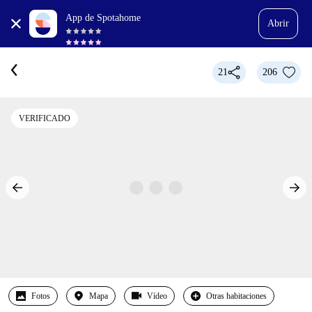
App de Spotahome
Abrir
21
206
VERIFICADO
Fotos
Mapa
Vídeo
Otras habitaciones