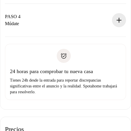
El propietario tiene menos de 24 horas para confirmar.
Si es aceptada, te haremos el cargo y te pondremos en
contacto con el propietario.
PASO 4
Si es rechazada: No te haremos ningún cargo y te
Múdate
ofreceremos alternativas.
Acuerda con el propietario los detalles de tu llegada,
Documentos necesarios si tu propiedad es “
Spotahome
recogida de llaves, etc.
plus
”.
Spotahome sólo transferirá el primer pago al propietario si
Documento de identidad o Pasaporte
no nos comunicas ningún problema.
Prueba de solvencia
Domiciliación del pago
24 horas para comprobar tu nueva casa
Tienes 24h desde la entrada para reportar discrepancias
significativas entre el anuncio y la realidad. Spotahome trabajará
para resolverlo.
Precios