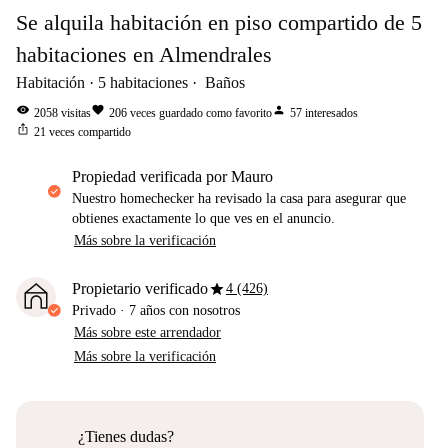
Se alquila habitación en piso compartido de 5
habitaciones en Almendrales
Habitación
5
habitaciones
Baños
visibility
favorite
person
2058
visitas
206
veces guardado como favorito
57
interesados
ios_share
21
veces compartido
propiedad verificada por Mauro
Nuestro homechecker ha revisado la casa para asegurar que
obtienes exactamente lo que ves en el anuncio.
Más sobre la verificación
star
Propietario verificado
4 (426)
Privado
·
7 años
con nosotros
Más sobre este arrendador
Más sobre la verificación
¿Tienes dudas?