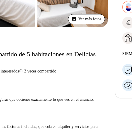
Ver más fotos
euro
partido de 5 habitaciones en Delicias
SIE
ios_share
interesados
3
veces compartido
gurar que obtienes exactamente lo que ves en el anuncio.
las facturas incluidas, que cubren alquiler y servicios para