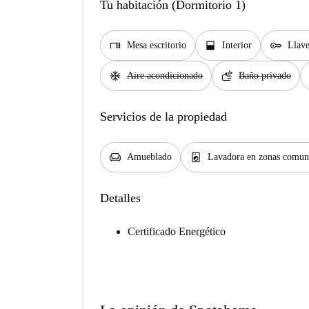
Tu habitación (Dormitorio 1)
desk
window_open
key
Mesa escritorio
Interior
Llave
ac_unit
soap
Aire acondicionado
Baño privado
Servicios de la propiedad
chair
local_laundry_service
Amueblado
Lavadora en zonas comun
Detalles
Certificado Energético