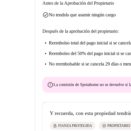
Antes de la Aprobación del Propietario
check_circle
No tendrás que asumir ningún cargo
Después de la aprobación del propietario:
Reembolso total del pago inicial
si se cancel
Reembolso del 50% del pago inicial
si se ca
No reembolsable
si se cancela 29 días o men
error
La comisión de Spotahome
no se devuelve
si l
Y recuerda, con esta propiedad tendrá
lock
check_circle
FIANZA PROTEGIDA
PROPIETARIO