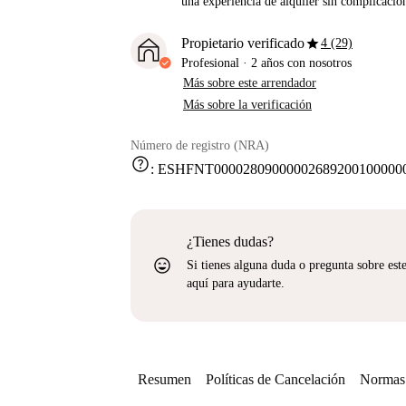
una experiencia de alquiler sin complicacio
star
Propietario verificado
4 (29)
Profesional
·
2 años
con nosotros
Más sobre este arrendador
Más sobre la verificación
Número de registro (NRA)
help
:
ESHFNT000028090000026892001000000
¿Tienes dudas?
sentiment_very_satisfied
Si tienes alguna duda o pregunta sobre est
aquí para ayudarte.
Resumen
Políticas de Cancelación
Normas 