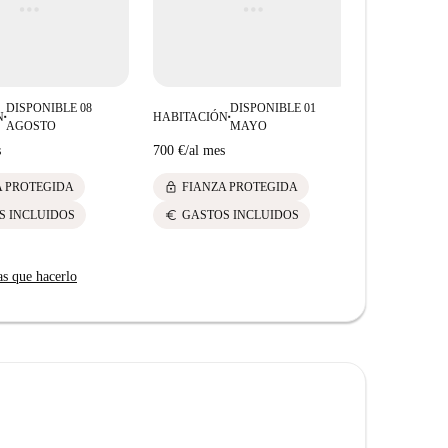
DISPONIBLE 08
DISPONIBLE 01
N
HABITACIÓN
HABITACIÓ
■
■
AGOSTO
MAYO
s
700 €
/
al mes
675 €
/
al me
lock
lock
A PROTEGIDA
FIANZA PROTEGIDA
FIANZ
euro
euro
S INCLUIDOS
GASTOS INCLUIDOS
GASTO
as que hacerlo