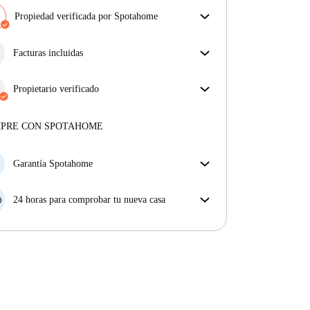
Propiedad verificada por Spotahome
Nuestro equipo ha revisado la casa para asegurar que
obtienes exactamente lo que ves en el anuncio.
Facturas incluidas
Más sobre la verificación
Disfruta de una vida sin preocupaciones con las
facturas incluidas, que cubren alquiler y servicios
Propietario verificado
para una experiencia de alquiler sin complicaciones.
Profesional
·
2 años
con nosotros
Más sobre este arrendador
MPRE CON SPOTAHOME
Más sobre la verificación
Garantía Spotahome
Si el propietario cancela tu reserva dentro de las 48
horas previas a la fecha de entrada, Spotahome A) te
24 horas para comprobar tu nueva casa
ayudará a encontrar un nuevo alojamiento y cubrirá
Si existe alguna diferencia con el anuncio que viste
el hotel hasta que encuentres nueva casa o B) te hará
en Spotahome, comunícanoslo dentro de las 24 horas
la devolución íntegra de la reserva.
siguientes a tu llegada para que podamos buscar una
solución.