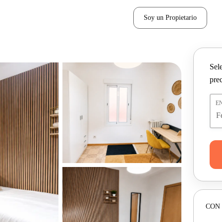
Soy un Propietario
Sel
pre
E
CON 