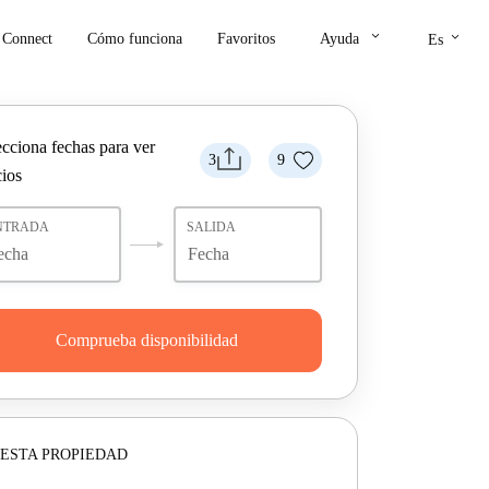
keyboard_arrow_down
keyboard_arrow_down
Connect
Cómo funciona
Favoritos
Ayuda
Es
ecciona fechas para ver
3
9
cios
NTRADA
SALIDA
Comprueba disponibilidad
ESTA PROPIEDAD