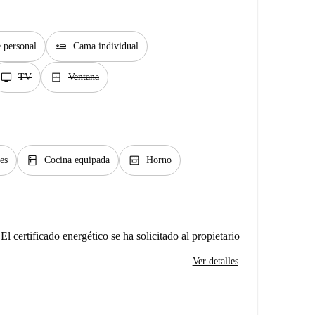
airline_seat_flat
 personal
Cama individual
tv
window_closed
TV
Ventana
kitchen
oven_gen
es
Cocina equipada
Horno
El certificado energético se ha solicitado al propietario
Ver detalles