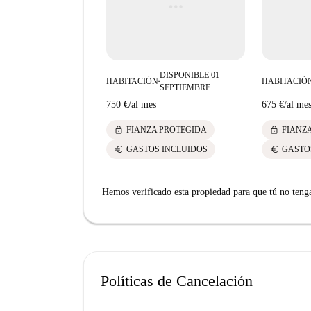
DISPONIBLE 01
HABITACIÓN
HABITACIÓ
■
SEPTIEMBRE
750 €
/
al mes
675 €
/
al me
lock
lock
FIANZA PROTEGIDA
FIANZ
euro
euro
GASTOS INCLUIDOS
GASTO
Hemos verificado esta propiedad para que tú no teng
Políticas de Cancelación