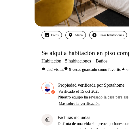
Fotos
Mapa
Otras habitaciones
Se alquila habitación en piso com
Habitación
5
habitaciones
Baños
visibility
favorite
person
252
visitas
9
veces guardado como favorito
6
Propiedad verificada por Spotahome
Verificado el
15 oct 2025
Nuestro equipo ha revisado la casa para ase
Más sobre la verificación
Facturas incluidas
euro
Disfruta de una vida sin preocupaciones con 