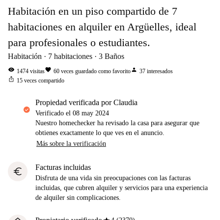
Habitación en un piso compartido de 7
habitaciones en alquiler en Argüelles, ideal
para profesionales o estudiantes.
Habitación
7
habitaciones
3
Baños
visibility
favorite
person
1474
visitas
60
veces guardado como favorito
37
interesados
ios_share
15
veces compartido
propiedad verificada por Claudia
Verificado el
08 may 2024
Nuestro homechecker ha revisado la casa para asegurar que
obtienes exactamente lo que ves en el anuncio.
Más sobre la verificación
Facturas incluidas
euro
Disfruta de una vida sin preocupaciones con las facturas
incluidas, que cubren alquiler y servicios para una experiencia
de alquiler sin complicaciones.