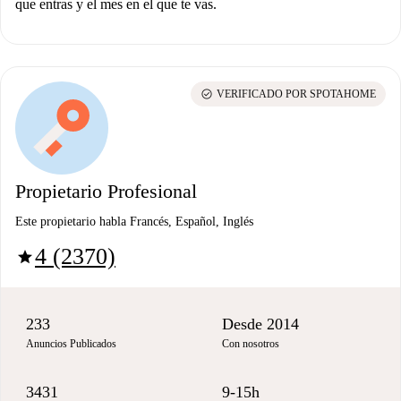
que entras y el mes en el que te vas.
check_circle
VERIFICADO POR SPOTAHOME
Propietario Profesional
Este propietario habla Francés, Español, Inglés
4 (2370)
star
233
Desde 2014
Anuncios Publicados
Con nosotros
3431
9-15h