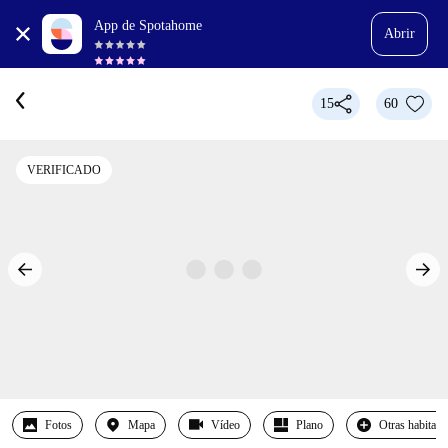
App de Spotahome
Abrir
15
60
VERIFICADO
Fotos
Mapa
Vídeo
Plano
Otras habitaci