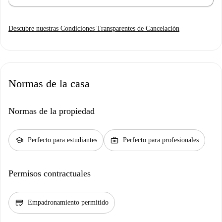
Descubre nuestras Condiciones Transparentes de Cancelación
Normas de la casa
Normas de la propiedad
school
business_center
Perfecto para estudiantes
Perfecto para profesionales
Permisos contractuales
credit_score
Empadronamiento permitido