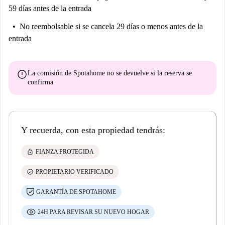
59 días antes de la entrada
No reembolsable
si se cancela 29 días o menos antes de la
entrada
error
La comisión de Spotahome
no se devuelve
si la reserva se
confirma
Y recuerda, con esta propiedad tendrás:
lock
FIANZA PROTEGIDA
check_circle
PROPIETARIO VERIFICADO
GARANTÍA DE SPOTAHOME
24H PARA REVISAR SU NUEVO HOGAR