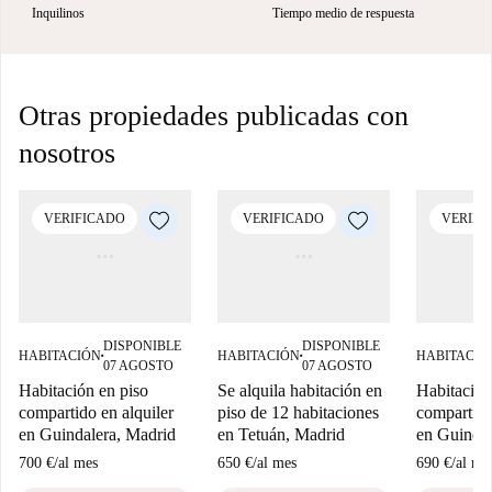
Inquilinos
Tiempo medio de respuesta
Otras propiedades publicadas con
nosotros
VERIFICADO
VERIFICADO
VERIFI
DISPONIBLE
DISPONIBLE
HABITACIÓN
HABITACIÓN
HABITACIÓ
■
■
07 AGOSTO
07 AGOSTO
Habitación en piso
Se alquila habitación en
Habitación
compartido en alquiler
piso de 12 habitaciones
compartido
en Guindalera, Madrid
en Tetuán, Madrid
en Guindal
700 €
/
al mes
650 €
/
al mes
690 €
/
al me