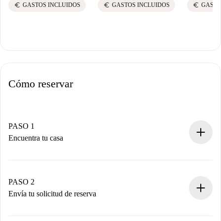
euro
euro
euro
GASTOS INCLUIDOS
GASTOS INCLUIDOS
GASTO
Cómo reservar
PASO 1
Encuentra tu casa
Proceso de reserva 100% online.
Casas y Propietarios verificados.
Tienes toda la información necesaria por adelantado.
PASO 2
Envía tu solicitud de reserva
Envía detalles básicos de tu perfil y de tu método de pago.