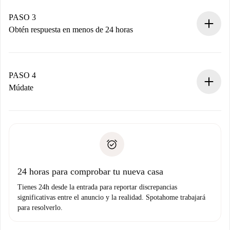
Recuerda que no te cobraremos nada hasta que el
propietario acepte.
PASO 3
Obtén respuesta en menos de 24 horas
El propietario tiene menos de 24 horas para confirmar.
Si es aceptada, te haremos el cargo y te pondremos en
contacto con el propietario.
PASO 4
Si es rechazada: No te haremos ningún cargo y te
Múdate
ofreceremos alternativas.
Acuerda con el propietario los detalles de tu llegada,
Documentos necesarios si tu propiedad es “
Spotahome
recogida de llaves, etc.
plus
”.
Spotahome sólo transferirá el primer pago al propietario si
Documento de identidad o Pasaporte
no nos comunicas ningún problema.
Prueba de solvencia
Domiciliación del pago
24 horas para comprobar tu nueva casa
Tienes 24h desde la entrada para reportar discrepancias
significativas entre el anuncio y la realidad. Spotahome trabajará
para resolverlo.