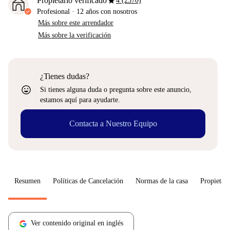
star
Propietario verificado
4 (2370)
Profesional
·
12 años
con nosotros
Más sobre este arrendador
Más sobre la verificación
¿Tienes dudas?
sentiment_very_satisfied
Si tienes alguna duda o pregunta sobre este anuncio,
estamos aquí para ayudarte.
Contacta a Nuestro Equipo
Resumen
Políticas de Cancelación
Normas de la casa
Propietari
Ver contenido original en inglés