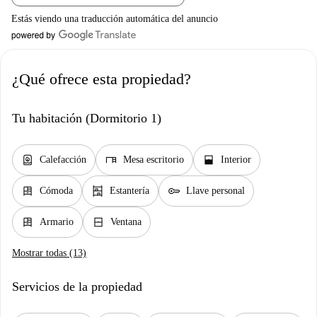
Estás viendo una traducción automática del anuncio
¿Qué ofrece esta propiedad?
Tu habitación (Dormitorio 1)
water_heater
desk
window_open
Calefacción
Mesa escritorio
Interior
dresser
shelves
key
Cómoda
Estantería
Llave personal
dresser
window_closed
Armario
Ventana
Mostrar todas (13)
Servicios de la propiedad