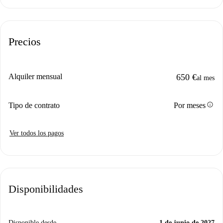
Precios
Alquiler mensual
650 €
al mes
info
Tipo de contrato
Por meses
Ver todos los pagos
Disponibilidades
Disponible desde
1 de junio de 2027