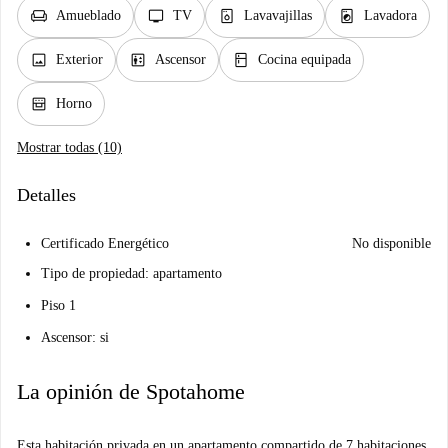
chair
tv
dishwasher_gen
local_laundry_service
Amueblado
TV
Lavavajillas
Lavadora
image
elevator
kitchen
Exterior
Ascensor
Cocina equipada
oven_gen
Horno
Mostrar todas (10)
Detalles
Certificado Energético
No disponible
Tipo de propiedad: apartamento
Piso 1
Ascensor: si
La opinión de Spotahome
Esta habitación privada en un apartamento compartido de 7 habitaciones,