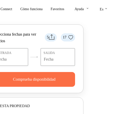
keyboard_arrow_down
keyboard_arrow_down
Connect
Cómo funciona
Favoritos
Ayuda
Es
ecciona fechas para ver
5
17
cios
NTRADA
SALIDA
Comprueba disponibilidad
ESTA PROPIEDAD