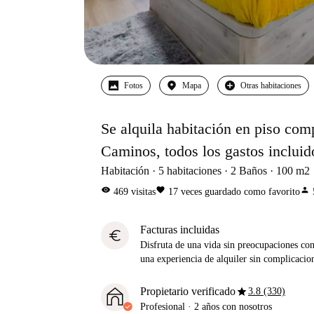
Fotos
Mapa
Otras habitaciones
Se alquila habitación en piso com
Caminos, todos los gastos incluid
Habitación
5
habitaciones
2
Baños
100
m2
visibility
favorite
person
469
visitas
17
veces guardado como favorito
Facturas incluidas
euro
Disfruta de una vida sin preocupaciones con 
una experiencia de alquiler sin complicacio
star
Propietario verificado
3.8 (330)
Profesional
·
2 años
con nosotros