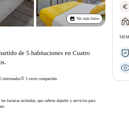
euro
Ver más fotos
SIE
partido de 5 habitaciones en Cuatro
os.
ios_share
5
interesados
5
veces compartido
las facturas incluidas, que cubren alquiler y servicios para
nes.