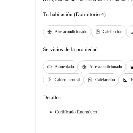
Tu habitación (Dormitorio 4)
ac_unit
water_heater
im
Aire acondicionado
Calefacción
Servicios de la propiedad
chair
ac_unit
window
Amueblado
Aire acondicionado
water_heater
water_heater
square_foot
Caldera central
Calefacción
1
Detalles
Certificado Energético