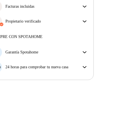
Facturas incluidas
Disfruta de una vida sin preocupaciones con las
facturas incluidas, que cubren alquiler y servicios
Propietario verificado
para una experiencia de alquiler sin complicaciones.
Profesional
·
2 años
con nosotros
Más sobre este arrendador
MPRE CON SPOTAHOME
Más sobre la verificación
Garantía Spotahome
Si el propietario cancela tu reserva dentro de las 48
horas previas a la fecha de entrada, Spotahome A) te
24 horas para comprobar tu nueva casa
ayudará a encontrar un nuevo alojamiento y cubrirá
Si existe alguna diferencia con el anuncio que viste
el hotel hasta que encuentres nueva casa o B) te hará
en Spotahome, comunícanoslo dentro de las 24 horas
la devolución íntegra de la reserva.
siguientes a tu llegada para que podamos buscar una
solución.