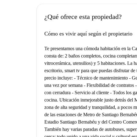
¿Qué ofrece esta propiedad?
Cómo es vivir aquí según el propietario
Te presentamos una cómoda habitación en la Cal
consta de: 2 baños completos, cocina completa
vitrocerámica, utensilios) y 5 habitaciones. La 
escritorio, smart tv para que puedas disfrutar de
precio incluye: - Técnico de mantenimiento - G
una vez por semana - Flexibilidad de contratos -
con cerradura - Servicio al cliente - Todos los ga
cocina. Ubicación inmejorable justo detrás del 
zona de alta seguridad y tranquilidad, a pocos 
de las estaciones de Metro de Santiago Bernabéu
Estadio Santiago Bernabéu y del Centro Comer
También hay varias paradas de autobuses, super
cerca; todo unido a una vida social y cultural es