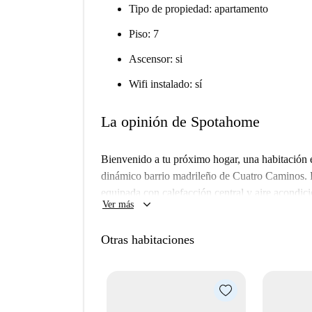
Tipo de propiedad: apartamento
Piso: 7
Ascensor: si
Wifi instalado: sí
La opinión de Spotahome
Bienvenido a tu próximo hogar, una habitación e
dinámico barrio madrileño de Cuatro Caminos. 
equipada con calefacción central y aire acondic
keyboard_arrow_down
Ver más
Cuenta con cocina equipada e incluye todos los g
la opción perfecta para profesionales. Spotahom
Otras habitaciones
te aseguramos que todos los propietarios pasan 
Cuatro Caminos es una zona vibrante de Madrid,
propiedad, encontrarás lugares emblemáticos co
el famoso Santiago Bernabéu. Además, encontr