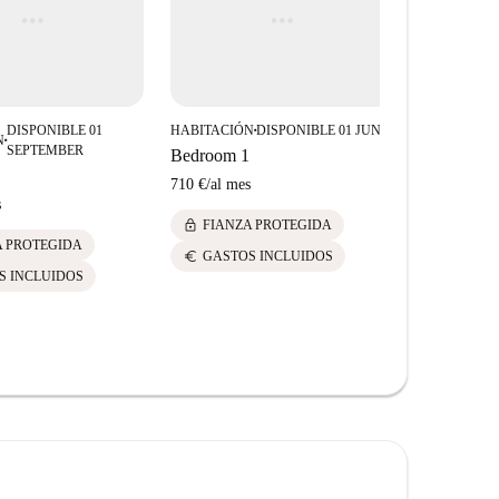
squina. Esta ubicación es perfecta para experimentar la
ofrece Madrid.
DISPONIBLE 01
HABITACIÓN
DISPONIBLE 01 JUNE
■
N
HABITACIÓ
■
SEPTEMBER
Bedroom 1
Bedroom 2
710 €
/
al mes
s
810 €
/
al me
lock
FIANZA PROTEGIDA
lock
A PROTEGIDA
FIANZ
euro
GASTOS INCLUIDOS
euro
S INCLUIDOS
GASTO