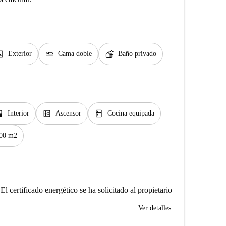
age
airline_seat_flat
soap
Exterior
Cama doble
Baño privado
_open
elevator
kitchen
Interior
Ascensor
Cocina equipada
00 m2
El certificado energético se ha solicitado al propietario
Ver detalles