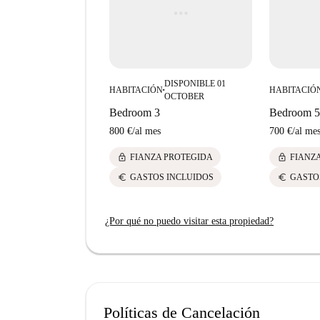
Project y el Museo del Jamón a la vuelta de la e
combinación única de cultura y comodidad que 
DISPONIBLE 01
HABITACIÓN
HABITACIÓ
■
OCTOBER
Bedroom 3
Bedroom 5
800 €
/
al mes
700 €
/
al me
lock
lock
FIANZA PROTEGIDA
FIANZ
euro
euro
GASTOS INCLUIDOS
GASTO
¿Por qué no puedo visitar esta propiedad?
Políticas de Cancelación