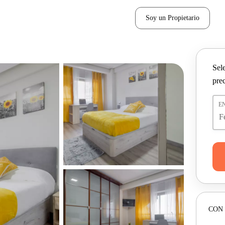
Soy un Propietario
Sel
pre
E
CON 