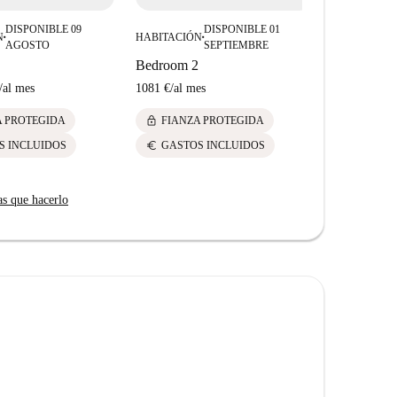
DISPONIBLE 09
DISPONIBLE 01
N
HABITACIÓN
HABITACIÓ
■
■
AGOSTO
SEPTIEMBRE
Bedroom 2
Bedroom 1
/
al mes
1081 €
/
al mes
1272 €
/
al m
lock
lock
A PROTEGIDA
FIANZA PROTEGIDA
FIANZ
euro
euro
S INCLUIDOS
GASTOS INCLUIDOS
GASTO
as que hacerlo