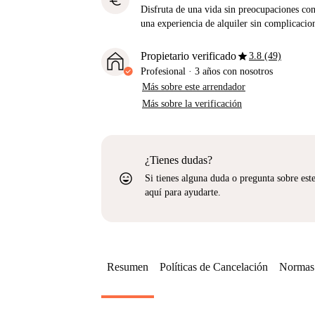
euro
Disfruta de una vida sin preocupaciones con 
una experiencia de alquiler sin complicacio
star
Propietario verificado
3.8 (49)
Profesional
·
3 años
con nosotros
Más sobre este arrendador
Más sobre la verificación
¿Tienes dudas?
sentiment_very_satisfied
Si tienes alguna duda o pregunta sobre est
aquí para ayudarte.
Resumen
Políticas de Cancelación
Normas 