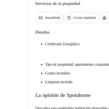
Servicios de la propiedad
chair
kitchen
balcony
Amueblado
Cocina equipada
Detalles
Certificado Energético
Tipo de propiedad: apartamento comparti
Gastos incluídos
Limpieza incluida
La opinión de Spotahome
Descubra esta espléndida habitación disponible 