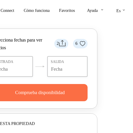
keyboard_arrow_down
keyboard_arrow_down
Connect
Cómo funciona
Favoritos
Ayuda
Es
ecciona fechas para ver
2
6
cios
NTRADA
SALIDA
Comprueba disponibilidad
ESTA PROPIEDAD