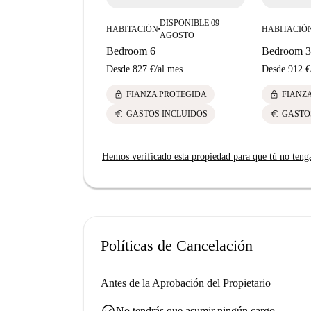
DISPONIBLE 09
HABITACIÓN
HABITACIÓ
■
AGOSTO
Bedroom 6
Bedroom 3
Desde
827 €
/
al mes
Desde
912 €
lock
lock
FIANZA PROTEGIDA
FIANZ
euro
euro
GASTOS INCLUIDOS
GASTO
Hemos verificado esta propiedad para que tú no teng
Políticas de Cancelación
Antes de la Aprobación del Propietario
check_circle
No tendrás que asumir ningún cargo