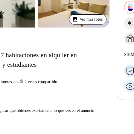
Ver más fotos
euro
7 habitaciones en alquiler en
SIE
 y estudiantes
ios_share
interesados
2
veces compartido
gurar que obtienes exactamente lo que ves en el anuncio.