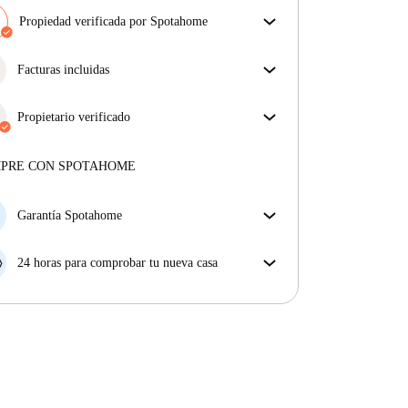
Propiedad verificada por Spotahome
Nuestro equipo ha revisado la casa para asegurar que
obtienes exactamente lo que ves en el anuncio.
Facturas incluidas
Más sobre la verificación
Disfruta de una vida sin preocupaciones con las
facturas incluidas, que cubren alquiler y servicios
Propietario verificado
para una experiencia de alquiler sin complicaciones.
Profesional
·
3 años
con nosotros
Más sobre este arrendador
MPRE CON SPOTAHOME
Más sobre la verificación
Garantía Spotahome
Si el propietario cancela tu reserva dentro de las 48
horas previas a la fecha de entrada, Spotahome A) te
24 horas para comprobar tu nueva casa
ayudará a encontrar un nuevo alojamiento y cubrirá
Si existe alguna diferencia con el anuncio que viste
el hotel hasta que encuentres nueva casa o B) te hará
en Spotahome, comunícanoslo dentro de las 24 horas
la devolución íntegra de la reserva.
siguientes a tu llegada para que podamos buscar una
solución.