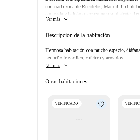
codiciada zona de Recoletos, Madrid. La habita
equipada y balcón o terraza para su disfrute. Te
keyboard_arrow_down
Ver más
Spotahome para su comodidad. Además, no se ad
ambiente limpio y acogedor para todos los inqui
Descripción de la habitación
Situado en el vibrante barrio de Recoletos, este
lugares de interés cultural y turístico. Lugares
Hermosa habitación con mucho espacio, diáfana, 
Recoletos y la Fuente de Cibeles están a un cort
pequeño frigorífico, cafetera y armarios.
entorno histórico como la comodidad de la vida u
keyboard_arrow_down
Ver más
Otras habitaciones
VERIFICADO
VERIFI