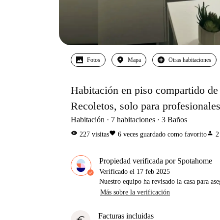
Fotos
Mapa
Otras habitaciones
Habitación en piso compartido de 
Recoletos, solo para profesionales
Habitación
7
habitaciones
3
Baños
visibility
favorite
person
227
visitas
6
veces guardado como favorito
2
Propiedad verificada por Spotahome
Verificado el
17 feb 2025
Nuestro equipo ha revisado la casa para ase
Más sobre la verificación
Facturas incluidas