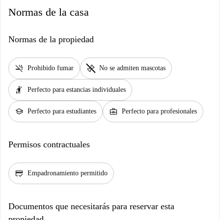
Normas de la casa
Normas de la propiedad
smoke_free
pet_supplies
Prohibido fumar
No se admiten mascotas
hail
Perfecto para estancias individuales
school
business_center
Perfecto para estudiantes
Perfecto para profesionales
Permisos contractuales
credit_score
Empadronamiento permitido
Documentos que necesitarás para reservar esta
propiedad