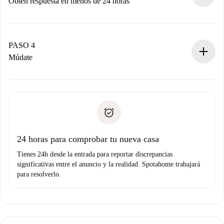
Obtén respuesta en menos de 24 horas
El propietario tiene menos de 24 horas para confirmar.
Si es aceptada, te haremos el cargo y te pondremos en
contacto con el propietario.
PASO 4
Si es rechazada: No te haremos ningún cargo y te
Múdate
ofreceremos alternativas.
Acuerda con el propietario los detalles de tu llegada,
Documentos necesarios si tu propiedad es “
Spotahome
recogida de llaves, etc.
plus
”.
Spotahome sólo transferirá el primer pago al propietario si
Documento de identidad o Pasaporte
no nos comunicas ningún problema.
Prueba de solvencia
Domiciliación del pago
24 horas para comprobar tu nueva casa
Tienes 24h desde la entrada para reportar discrepancias
significativas entre el anuncio y la realidad. Spotahome trabajará
para resolverlo.