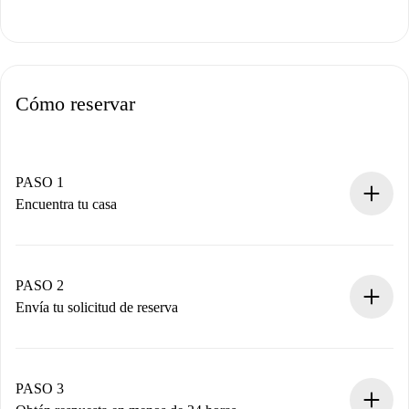
Cómo reservar
PASO 1
Encuentra tu casa
Proceso de reserva 100% online.
Casas y Propietarios verificados.
Tienes toda la información necesaria por adelantado.
PASO 2
Envía tu solicitud de reserva
Envía detalles básicos de tu perfil y de tu método de pago.
Recuerda que no te cobraremos nada hasta que el
propietario acepte.
PASO 3