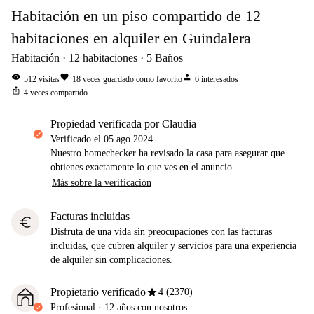
Habitación en un piso compartido de 12
habitaciones en alquiler en Guindalera
Habitación
12
habitaciones
5
Baños
visibility
favorite
person
512
visitas
18
veces guardado como favorito
6
interesados
ios_share
4
veces compartido
propiedad verificada por Claudia
Verificado el
05 ago 2024
Nuestro homechecker ha revisado la casa para asegurar que
obtienes exactamente lo que ves en el anuncio.
Más sobre la verificación
Facturas incluidas
euro
Disfruta de una vida sin preocupaciones con las facturas
incluidas, que cubren alquiler y servicios para una experiencia
de alquiler sin complicaciones.
star
Propietario verificado
4 (2370)
Profesional
·
12 años
con nosotros