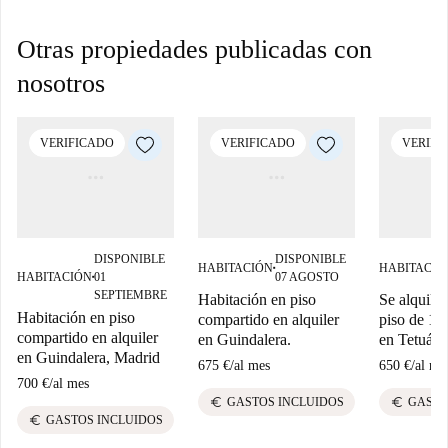
Otras propiedades publicadas con
nosotros
VERIFICADO
VERIFICADO
VERIFI
DISPONIBLE
DISPONIBLE
HABITACIÓN
HABITACIÓ
■
HABITACIÓN
01
07 AGOSTO
■
SEPTIEMBRE
Habitación en piso
Se alquila 
Habitación en piso
compartido en alquiler
piso de 12
compartido en alquiler
en Guindalera.
en Tetuán,
en Guindalera, Madrid
675 €
/
al mes
650 €
/
al me
700 €
/
al mes
euro
euro
GASTOS INCLUIDOS
GASTO
euro
GASTOS INCLUIDOS