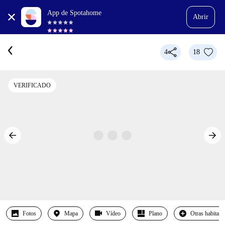
App de Spotahome
Abrir
4
18
VERIFICADO
Fotos
Mapa
Vídeo
Plano
Otras habitaci