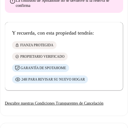
error
La comisión de Spotahome
no se devuelve
si la reserva se
confirma
Y recuerda, con esta propiedad tendrás:
lock
FIANZA PROTEGIDA
check_circle
PROPIETARIO VERIFICADO
GARANTÍA DE SPOTAHOME
24H PARA REVISAR SU NUEVO HOGAR
Descubre nuestras Condiciones Transparentes de Cancelación