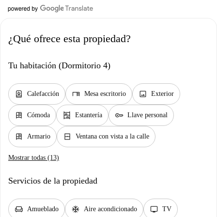
¿Qué ofrece esta propiedad?
Tu habitación (Dormitorio 4)
water_heater
desk
image
Calefacción
Mesa escritorio
Exterior
dresser
shelves
key
Cómoda
Estantería
Llave personal
dresser
window_closed
Armario
Ventana con vista a la calle
Mostrar todas (13)
Servicios de la propiedad
chair
ac_unit
tv
Amueblado
Aire acondicionado
TV