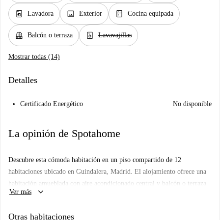
local_laundry_service
image
kitchen
Lavadora
Exterior
Cocina equipada
balcony
dishwasher_gen
Balcón o terraza
Lavavajillas
Mostrar todas (14)
Detalles
Certificado Energético
No disponible
La opinión de Spotahome
Descubre esta cómoda habitación en un piso compartido de 12
habitaciones ubicado en Guindalera, Madrid. El alojamiento ofrece una
habitación amueblada con aire acondicionado central y balcón o terraza
keyboard_arrow_down
Ver más
para una estancia agradable. La cocina está totalmente equipada,
incluyendo lavadora privada. Hay conexión Wi-Fi disponible y todos los
Otras habitaciones
gastos principales (electricidad, agua, gas e internet) están incluidos, lo