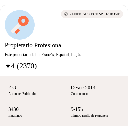
check_circle
VERIFICADO POR SPOTAHOME
Propietario Profesional
Este propietario habla Francés, Español, Inglés
4 (2370)
star
233
Desde 2014
Anuncios Publicados
Con nosotros
3430
9-15h
Inquilinos
Tiempo medio de respuesta