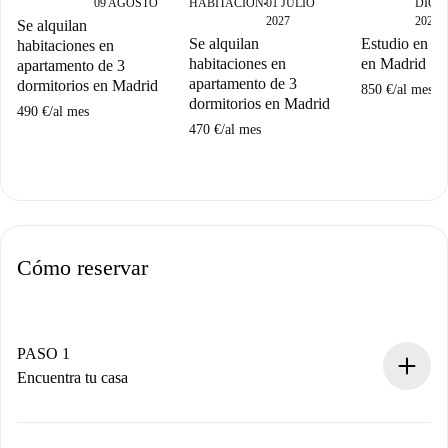
09 AGOSTO
HABITACIÓN
01 JULIO
DICI
■
2027
2027
Se alquilan
Se alquilan
Estudio en alq
habitaciones en
habitaciones en
en Madrid
apartamento de 3
apartamento de 3
dormitorios en Madrid
850 €
/
al mes
dormitorios en Madrid
490 €
/
al mes
470 €
/
al mes
Cómo reservar
PASO 1
Encuentra tu casa
Proceso de reserva 100% online.
Casas y Propietarios verificados.