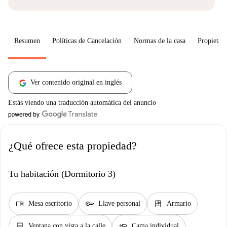
Resumen
Políticas de Cancelación
Normas de la casa
Propietari
Ver contenido original en inglés
Estás viendo una traducción automática del anuncio
¿Qué ofrece esta propiedad?
Tu habitación (Dormitorio 3)
desk
key
dresser
Mesa escritorio
Llave personal
Armario
window_closed
airline_seat_flat
Ventana con vista a la calle
Cama individual