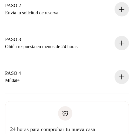
Tienes toda la información necesaria por adelantado.
PASO 2
Envía tu solicitud de reserva
Envía detalles básicos de tu perfil y de tu método de pago.
Recuerda que no te cobraremos nada hasta que el
propietario acepte.
PASO 3
Obtén respuesta en menos de 24 horas
El propietario tiene menos de 24 horas para confirmar.
Si es aceptada, te haremos el cargo y te pondremos en
contacto con el propietario.
PASO 4
Si es rechazada: No te haremos ningún cargo y te
Múdate
ofreceremos alternativas.
Acuerda con el propietario los detalles de tu llegada,
Documentos necesarios si tu propiedad es “
Spotahome
recogida de llaves, etc.
plus
”.
Spotahome sólo transferirá el primer pago al propietario si
Documento de identidad o Pasaporte
no nos comunicas ningún problema.
Prueba de solvencia
Domiciliación del pago
24 horas para comprobar tu nueva casa