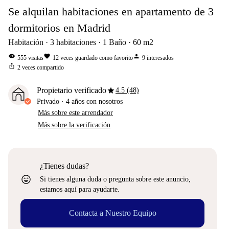
Se alquilan habitaciones en apartamento de 3
dormitorios en Madrid
Habitación
3
habitaciones
1
Baño
60
m2
visibility
favorite
person
555
visitas
12
veces guardado como favorito
9
interesados
ios_share
2
veces compartido
star
Propietario verificado
4.5 (48)
Privado
·
4 años
con nosotros
Más sobre este arrendador
Más sobre la verificación
¿Tienes dudas?
sentiment_very_satisfied
Si tienes alguna duda o pregunta sobre este anuncio,
estamos aquí para ayudarte.
Contacta a Nuestro Equipo