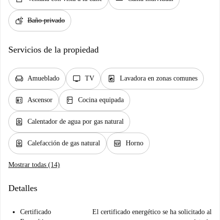
soap
Baño privado
Servicios de la propiedad
chair
tv
local_laundry_service
Amueblado
TV
Lavadora en zonas comunes
elevator
kitchen
Ascensor
Cocina equipada
water_heater
Calentador de agua por gas natural
water_heater
oven_gen
Calefacción de gas natural
Horno
Mostrar todas (14)
Detalles
Certificado
El certificado energético se ha solicitado al