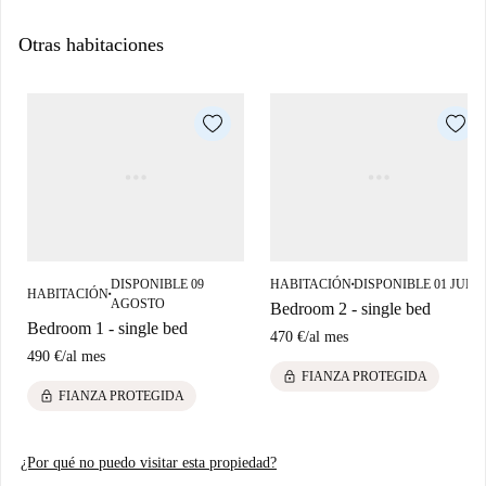
Otras habitaciones
DISPONIBLE 09
HABITACIÓN
DISPONIBLE 01 JULI
■
HABITACIÓN
■
AGOSTO
Bedroom 2 - single bed
Bedroom 1 - single bed
470 €
/
al mes
490 €
/
al mes
lock
FIANZA PROTEGIDA
lock
FIANZA PROTEGIDA
¿Por qué no puedo visitar esta propiedad?