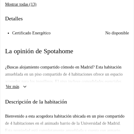
Mostrar todas (13)
Detalles
Certificado Energético
No disponible
La opinión de Spotahome
¿Buscas alojamiento compartido cómodo en Madrid? Esta habitación
amueblada en un piso compartido de 4 habitaciones ofrece un espacio
acogedor para los inquilinos. El piso incluye comodidades esenciales
keyboard_arrow_down
Ver más
como una cocina totalmente equipada y ascensor, para que disfrutes de la
máxima comodidad en tu día a día.
Descripción de la habitación
Situado en el barrio de Universidad, en Madrid, este alojamiento se
encuentra cerca de diversos puntos de interés, como la emblemática
Bienvenido a esta acogedora habitación ubicada en un piso compartido
Estatua Tras Julia y una gran variedad de restaurantes como la Taberna
de 4 habitaciones en el animado barrio de la Universidad de Madrid.
de la Copla y Tiflis Malasaña, que te ofrecen numerosas opciones
Esta propiedad está completamente amueblada y cuenta con armario