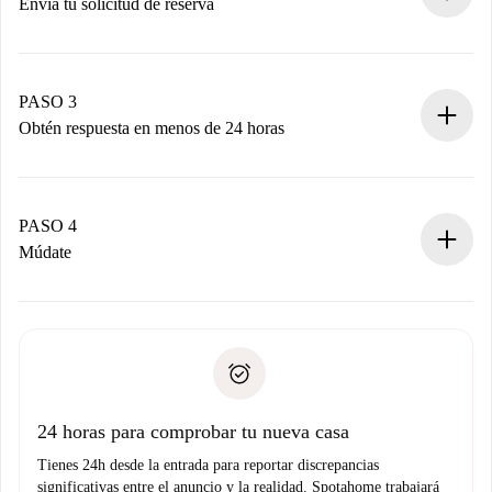
Envía tu solicitud de reserva
Envía detalles básicos de tu perfil y de tu método de pago.
Recuerda que no te cobraremos nada hasta que el
propietario acepte.
PASO 3
Obtén respuesta en menos de 24 horas
El propietario tiene menos de 24 horas para confirmar.
Si es aceptada, te haremos el cargo y te pondremos en
contacto con el propietario.
PASO 4
Si es rechazada: No te haremos ningún cargo y te
Múdate
ofreceremos alternativas.
Acuerda con el propietario los detalles de tu llegada,
Documentos necesarios si tu propiedad es “
Spotahome
recogida de llaves, etc.
plus
”.
Spotahome sólo transferirá el primer pago al propietario si
Documento de identidad o Pasaporte
no nos comunicas ningún problema.
Prueba de solvencia
Domiciliación del pago
24 horas para comprobar tu nueva casa
Tienes 24h desde la entrada para reportar discrepancias
significativas entre el anuncio y la realidad. Spotahome trabajará