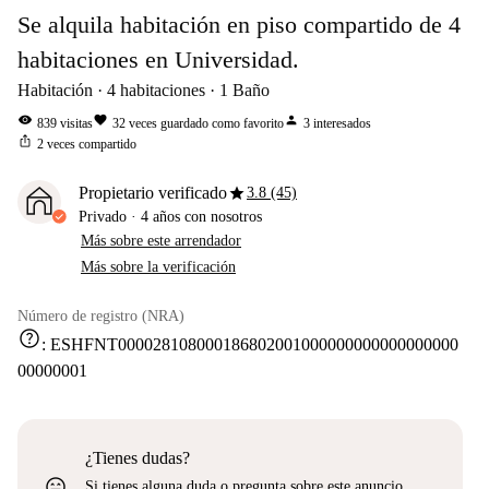
Se alquila habitación en piso compartido de 4
habitaciones en Universidad.
Habitación
4
habitaciones
1
Baño
visibility
favorite
person
839
visitas
32
veces guardado como favorito
3
interesados
ios_share
2
veces compartido
star
Propietario verificado
3.8 (45)
Privado
·
4 años
con nosotros
Más sobre este arrendador
Más sobre la verificación
Número de registro (NRA)
help
:
ESHFNT000028108000186802001000000000000000000
00000001
¿Tienes dudas?
sentiment_very_satisfied
Si tienes alguna duda o pregunta sobre este anuncio,