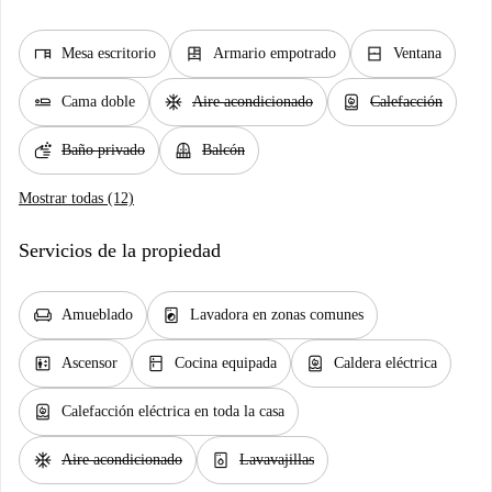
desk
dresser
window_closed
Mesa escritorio
Armario empotrado
Ventana
airline_seat_flat
ac_unit
water_heater
Cama doble
Aire acondicionado
Calefacción
soap
balcony
Baño privado
Balcón
Mostrar todas (12)
Servicios de la propiedad
chair
local_laundry_service
Amueblado
Lavadora en zonas comunes
elevator
kitchen
water_heater
Ascensor
Cocina equipada
Caldera eléctrica
water_heater
Calefacción eléctrica en toda la casa
ac_unit
dishwasher_gen
Aire acondicionado
Lavavajillas