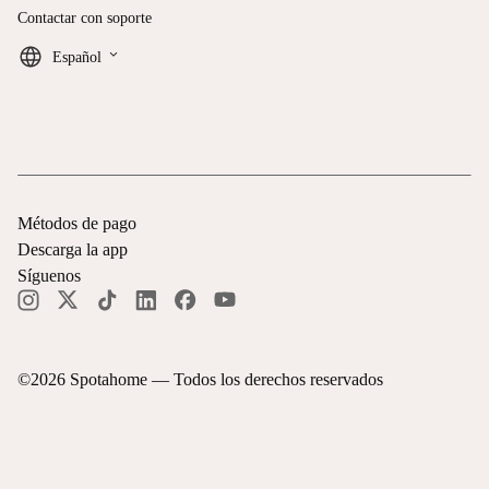
Contactar con soporte
keyboard_arrow_down
Español
Métodos de pago
Descarga la app
Síguenos
©
2026
Spotahome —
Todos los derechos reservados