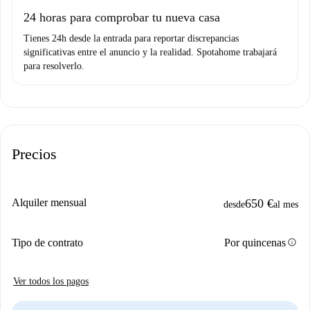
Domiciliación del pago
24 horas para comprobar tu nueva casa
Tienes 24h desde la entrada para reportar discrepancias
significativas entre el anuncio y la realidad. Spotahome trabajará
para resolverlo.
Precios
Alquiler mensual
650 €
desde
al mes
info
Tipo de contrato
Por quincenas
Ver todos los pagos