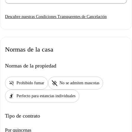
Descubre nuestras Condiciones Transparentes de Cancelación
Normas de la casa
Normas de la propiedad
smoke_free
pet_supplies
Prohibido fumar
No se admiten mascotas
hail
Perfecto para estancias individuales
Tipo de contrato
Por quincenas