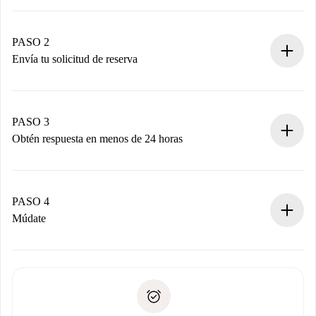
Proceso de reserva 100% online.
Casas y Propietarios verificados.
Tienes toda la información necesaria por adelantado.
PASO 2
Envía tu solicitud de reserva
Envía detalles básicos de tu perfil y de tu método de pago.
Recuerda que no te cobraremos nada hasta que el
propietario acepte.
PASO 3
Obtén respuesta en menos de 24 horas
El propietario tiene menos de 24 horas para confirmar.
Si es aceptada, te haremos el cargo y te pondremos en
contacto con el propietario.
PASO 4
Si es rechazada: No te haremos ningún cargo y te
Múdate
ofreceremos alternativas.
Acuerda con el propietario los detalles de tu llegada,
Documentos necesarios si tu propiedad es “
Spotahome
recogida de llaves, etc.
plus
”.
Spotahome sólo transferirá el primer pago al propietario si
Documento de identidad o Pasaporte
no nos comunicas ningún problema.
Prueba de solvencia