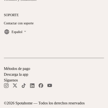
SOPORTE
Contactar con soporte
keyboard_arrow_down
Español
Métodos de pago
Descarga la app
Síguenos
©
2026
Spotahome —
Todos los derechos reservados