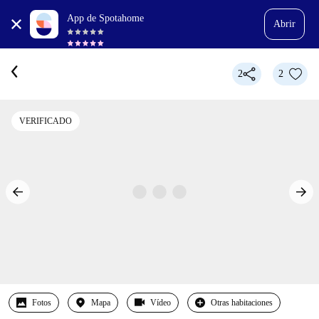
App de Spotahome
Abrir
2
2
VERIFICADO
Fotos
Mapa
Vídeo
Otras habitaciones