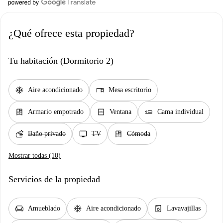
¿Qué ofrece esta propiedad?
Tu habitación (Dormitorio 2)
ac_unit
desk
Aire acondicionado
Mesa escritorio
dresser
window_closed
airline_seat_flat
Armario empotrado
Ventana
Cama individual
soap
tv
dresser
Baño privado
TV
Cómoda
Mostrar todas (10)
Servicios de la propiedad
chair
ac_unit
dishwasher_gen
Amueblado
Aire acondicionado
Lavavajillas