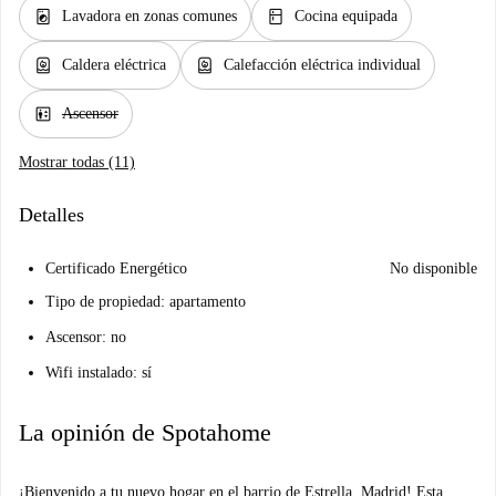
local_laundry_service
kitchen
Lavadora en zonas comunes
Cocina equipada
water_heater
water_heater
Caldera eléctrica
Calefacción eléctrica individual
elevator
Ascensor
Mostrar todas (11)
Detalles
Certificado Energético
No disponible
Tipo de propiedad: apartamento
Ascensor: no
Wifi instalado: sí
La opinión de Spotahome
¡Bienvenido a tu nuevo hogar en el barrio de Estrella, Madrid! Esta