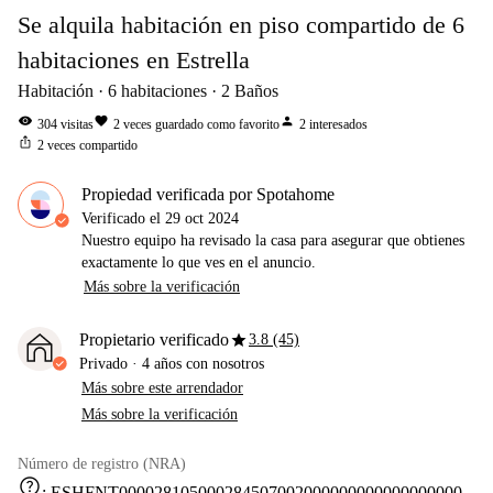
Se alquila habitación en piso compartido de 6
habitaciones en Estrella
Habitación
6
habitaciones
2
Baños
visibility
favorite
person
304
visitas
2
veces guardado como favorito
2
interesados
ios_share
2
veces compartido
Propiedad verificada por Spotahome
Verificado el
29 oct 2024
Nuestro equipo ha revisado la casa para asegurar que obtienes
exactamente lo que ves en el anuncio.
Más sobre la verificación
star
Propietario verificado
3.8 (45)
Privado
·
4 años
con nosotros
Más sobre este arrendador
Más sobre la verificación
Número de registro (NRA)
help
:
ESHFNT000028105000284507002000000000000000000