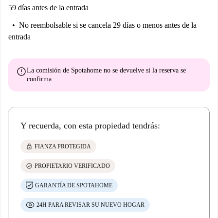
59 días antes de la entrada
No reembolsable
si se cancela 29 días o menos antes de la
entrada
error
La comisión de Spotahome
no se devuelve
si la reserva se
confirma
Y recuerda, con esta propiedad tendrás:
lock
FIANZA PROTEGIDA
check_circle
PROPIETARIO VERIFICADO
GARANTÍA DE SPOTAHOME
24H PARA REVISAR SU NUEVO HOGAR