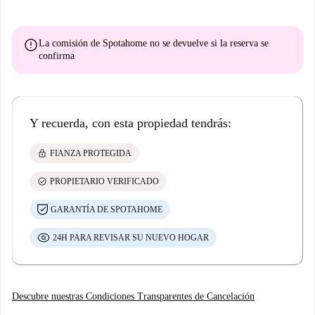
error
La comisión de Spotahome
no se devuelve
si la reserva se
confirma
Y recuerda, con esta propiedad tendrás:
lock
FIANZA PROTEGIDA
check_circle
PROPIETARIO VERIFICADO
GARANTÍA DE SPOTAHOME
24H PARA REVISAR SU NUEVO HOGAR
Descubre nuestras Condiciones Transparentes de Cancelación