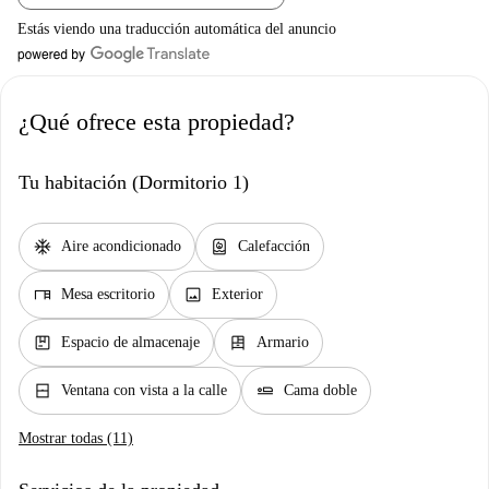
Estás viendo una traducción automática del anuncio
¿Qué ofrece esta propiedad?
Tu habitación (Dormitorio 1)
ac_unit
water_heater
Aire acondicionado
Calefacción
desk
image
Mesa escritorio
Exterior
package
dresser
Espacio de almacenaje
Armario
window_closed
airline_seat_flat
Ventana con vista a la calle
Cama doble
Mostrar todas (11)