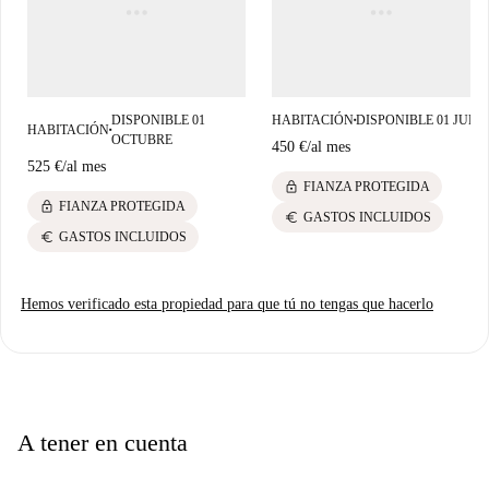
DISPONIBLE 01
HABITACIÓN
DISPONIBLE 01 JULI
■
HABITACIÓN
■
OCTUBRE
450 €
/
al mes
525 €
/
al mes
lock
FIANZA PROTEGIDA
lock
FIANZA PROTEGIDA
euro
GASTOS INCLUIDOS
euro
GASTOS INCLUIDOS
Hemos verificado esta propiedad para que tú no tengas que hacerlo
A tener en cuenta