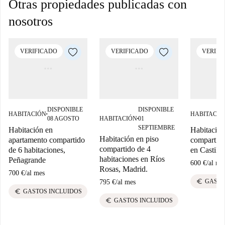
Otras propiedades publicadas con
nosotros
VERIFICADO
VERIFICADO
VERIFI
DISPONIBLE
DISPONIBLE
HABITACIÓN
HABITACIÓ
■
08 AGOSTO
HABITACIÓN
01
■
SEPTIEMBRE
Habitación en
Habitación
Habitación en piso
apartamento compartido
compartido
compartido de 4
de 6 habitaciones,
en Castille
habitaciones en Ríos
Peñagrande
600 €
/
al me
Rosas, Madrid.
700 €
/
al mes
euro
GASTO
795 €
/
al mes
euro
GASTOS INCLUIDOS
euro
GASTOS INCLUIDOS