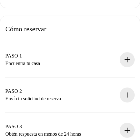
Cómo reservar
PASO 1
Encuentra tu casa
Proceso de reserva 100% online.
Casas y Propietarios verificados.
Tienes toda la información necesaria por adelantado.
PASO 2
Envía tu solicitud de reserva
Envía detalles básicos de tu perfil y de tu método de pago.
Recuerda que no te cobraremos nada hasta que el
propietario acepte.
PASO 3
Obtén respuesta en menos de 24 horas