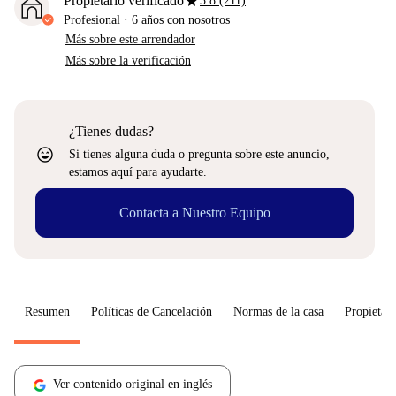
star
Propietario verificado
3.8 (211)
Profesional
·
6 años
con nosotros
Más sobre este arrendador
Más sobre la verificación
¿Tienes dudas?
sentiment_very_satisfied
Si tienes alguna duda o pregunta sobre este anuncio,
estamos aquí para ayudarte.
Contacta a Nuestro Equipo
Resumen
Políticas de Cancelación
Normas de la casa
Propietari
Ver contenido original en inglés