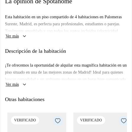
La opinión de Spotahome
Esta habitación en un piso compartido de 4 habitaciones en Palomeras
Sureste, Madrid, es perfecta para profesionales, estudiantes o parejas.
Totalmente amueblada y con todos los gastos incluidos (electricidad,
keyboard_arrow_down
Ver más
agua, gas y wifi), la propiedad ofrece una estancia confortable. Cuenta
con ascensor, balcón y una cocina totalmente equipada con lavavajillas y
Descripción de la habitación
horno. Spotahome ha verificado la exactitud y fiabilidad de esta
propiedad.
¡Te ofrecemos la oportunidad de alquilar esta magnífica habitación en un
Palomeras Sureste es un barrio animado que ofrece una gran variedad de
piso situado en una de las mejores zonas de Madrid! Ideal para quienes
servicios y atracciones. A pocos pasos, encontrará varios restaurantes
buscan comodidad y un ambiente moderno en un lugar bien comunicado.
como el Bar La Moraña y la Cervecería Los Paletos. También se
keyboard_arrow_down
Ver más
encuentra cerca el Patio Antonio Domínguez Ortiz, una importante
atracción turística. Para sus compras diarias, supermercados locales como
Otras habitaciones
Ahorramás y La Despensa León Felipe están convenientemente ubicados.
VERIFICADO
VERIFICADO