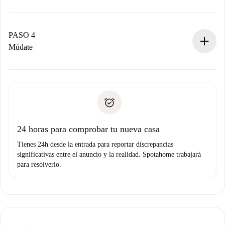
El propietario tiene menos de 24 horas para confirmar.
Si es aceptada, te haremos el cargo y te pondremos en
contacto con el propietario.
PASO 4
Si es rechazada: No te haremos ningún cargo y te
Múdate
ofreceremos alternativas.
Acuerda con el propietario los detalles de tu llegada,
Documentos necesarios si tu propiedad es “
Spotahome
recogida de llaves, etc.
plus
”.
Spotahome sólo transferirá el primer pago al propietario si
Documento de identidad o Pasaporte
no nos comunicas ningún problema.
Prueba de solvencia
Domiciliación del pago
24 horas para comprobar tu nueva casa
Tienes 24h desde la entrada para reportar discrepancias
significativas entre el anuncio y la realidad. Spotahome trabajará
para resolverlo.