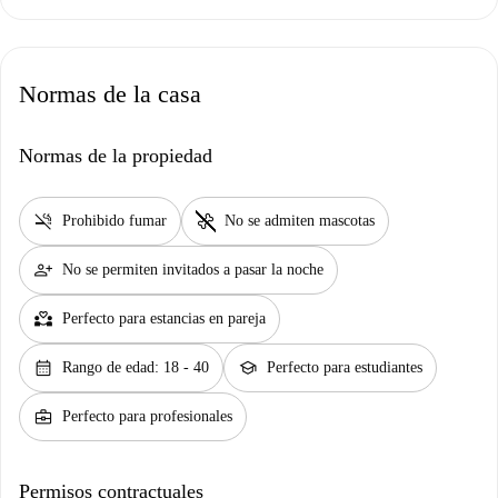
Normas de la casa
Normas de la propiedad
smoke_free
pet_supplies
Prohibido fumar
No se admiten mascotas
person_add
No se permiten invitados a pasar la noche
partner_heart
Perfecto para estancias en pareja
calendar_month
school
Rango de edad: 18 - 40
Perfecto para estudiantes
business_center
Perfecto para profesionales
Permisos contractuales