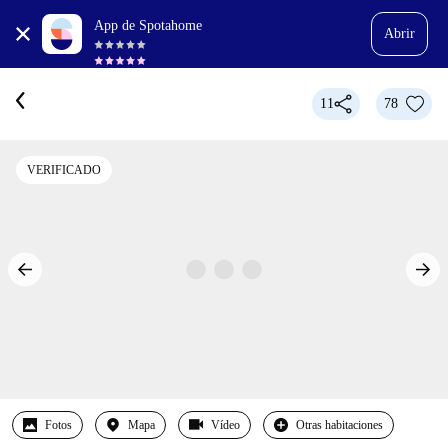
App de Spotahome
Abrir
11
78
VERIFICADO
Fotos
Mapa
Vídeo
Otras habitaciones