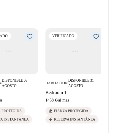
CADO
VERIFICADO
VERIFI
DISPONIBLE 08
DISPONIBLE 31
N
HABITACIÓN
HABITACIÓ
■
■
AGOSTO
AGOSTO
Bedroom 1
Bedroom 3
es
1458 €
/
al mes
1620 €
/
al m
lock
lock
A PROTEGIDA
FIANZA PROTEGIDA
FIANZ
electric_bolt
electric_bolt
VA INSTANTÁNEA
RESERVA INSTANTÁNEA
RESER