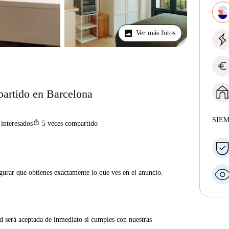
Ver más fotos
euro
partido en Barcelona
SIE
ios_share
interesados
5
veces compartido
gurar que obtienes exactamente lo que ves en el anuncio.
d será aceptada de inmediato si cumples con nuestras