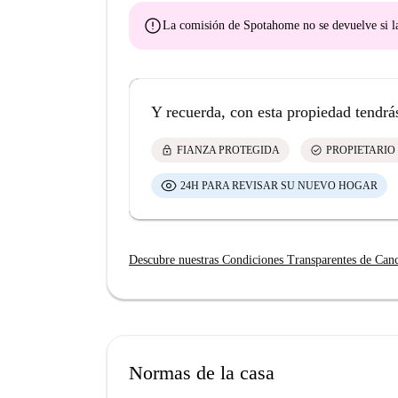
error
La comisión de Spotahome
no se devuelve
si l
Y recuerda, con esta propiedad tendrá
lock
check_circle
FIANZA PROTEGIDA
PROPIETARIO
24H PARA REVISAR SU NUEVO HOGAR
Descubre nuestras Condiciones Transparentes de Can
Normas de la casa