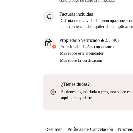
condiciones de reserva inmediata
Facturas incluidas
euro
Disfruta de una vida sin preocupaciones con 
una experiencia de alquiler sin complicacio
star
Propietario verificado
3.5 (40)
Profesional
·
1 años
con nosotros
Más sobre este arrendador
Más sobre la verificación
¿Tienes dudas?
sentiment_very_satisfied
Si tienes alguna duda o pregunta sobre est
aquí para ayudarte.
Resumen
Políticas de Cancelación
Normas 