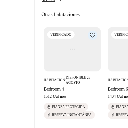
keyboard_arrow_down
Otras habitaciones
VERIFICADO
VERIFI
DISPONIBLE 28
HABITACIÓN
HABITACIÓ
■
AGOSTO
Bedroom 4
Bedroom 6
1512 €
/
al mes
1404 €
/
al m
lock
lock
FIANZA PROTEGIDA
FIANZ
electric_bolt
electric_bolt
RESERVA INSTANTÁNEA
RESER