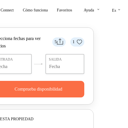
keyboard_arrow_down
keyboard_arrow_down
Connect
Cómo funciona
Favoritos
Ayuda
Es
ecciona fechas para ver
5
1
cios
NTRADA
SALIDA
Comprueba disponibilidad
ESTA PROPIEDAD