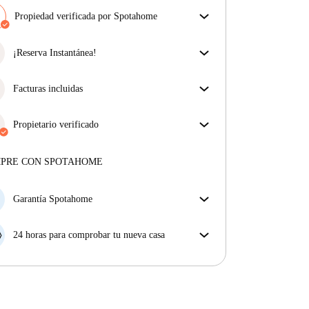
Propiedad verificada por Spotahome
Nuestro equipo ha revisado la casa para asegurar que
obtienes exactamente lo que ves en el anuncio.
¡Reserva Instantánea!
Más sobre la verificación
¡Buenas noticias! Tu solicitud de reserva será
aceptada de inmediato si reúnes las
Facturas incluidas
condiciones de la
Reserva Instantánea.
Disfruta de una vida sin preocupaciones con las
facturas incluidas, que cubren alquiler y servicios
Propietario verificado
para una experiencia de alquiler sin complicaciones.
Profesional
·
1 años
con nosotros
Más sobre este arrendador
MPRE CON SPOTAHOME
Más sobre la verificación
Garantía Spotahome
Si el propietario cancela tu reserva dentro de las 48
horas previas a la fecha de entrada, Spotahome A) te
24 horas para comprobar tu nueva casa
ayudará a encontrar un nuevo alojamiento y cubrirá
Si existe alguna diferencia con el anuncio que viste
el hotel hasta que encuentres nueva casa o B) te hará
en Spotahome, comunícanoslo dentro de las 24 horas
la devolución íntegra de la reserva.
siguientes a tu llegada para que podamos buscar una
solución.