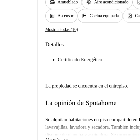
chair
ac_unit
dishwash
Amueblado
Aire acondicionado
elevator
kitchen
water_heater
Ascensor
Cocina equipada
Ca
Mostrar todas (10)
Detalles
Certificado Energético
La propiedad se encuentra en el entrepiso.
La opinión de Spotahome
Se alquilan habitaciones en piso compartido en 
lavavajillas, lavadora y secadora. También inc
dispone de plancha y aspiradora. Se proporciona
Ver más