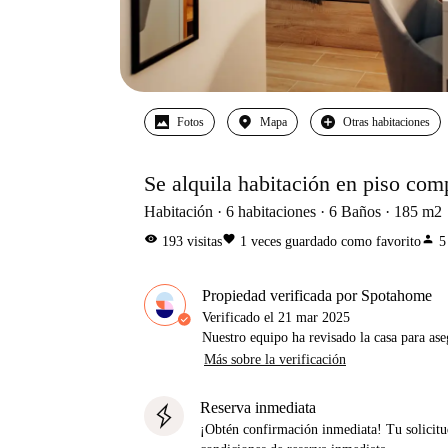
Fotos
Mapa
Otras habitaciones
Se alquila habitación en piso com
Habitación
6
habitaciones
6
Baños
185
m2
visibility
favorite
person
193
visitas
1
veces guardado como favorito
5
Propiedad verificada por Spotahome
Verificado el
21 mar 2025
Nuestro equipo ha revisado la casa para ase
Más sobre la verificación
Reserva inmediata
¡Obtén confirmación inmediata! Tu solicitu