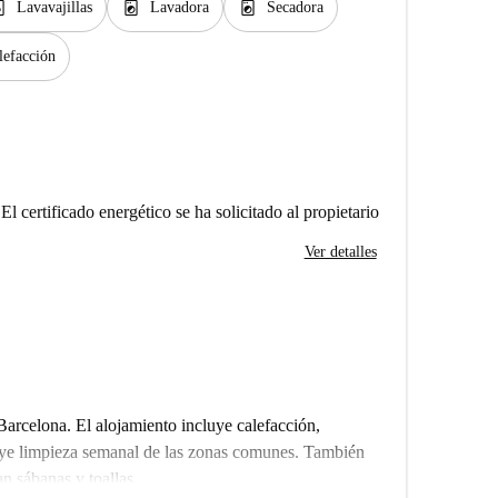
er_gen
local_laundry_service
local_laundry_service
Lavavajillas
Lavadora
Secadora
lefacción
El certificado energético se ha solicitado al propietario
Ver detalles
Barcelona. El alojamiento incluye calefacción,
luye limpieza semanal de las zonas comunes. También
n sábanas y toallas.