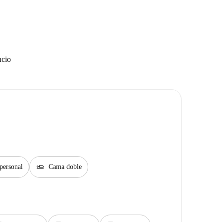
ncio
airline_seat_flat
personal
Cama doble