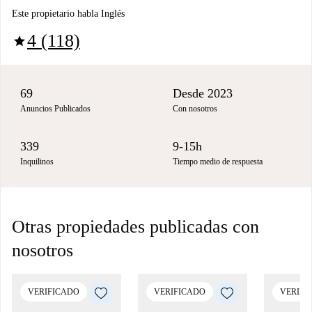
Este propietario habla Inglés
4 (118)
star
69
Desde 2023
Anuncios Publicados
Con nosotros
339
9-15h
Inquilinos
Tiempo medio de respuesta
Otras propiedades publicadas con
nosotros
VERIFICADO
VERIFICADO
VERIFI