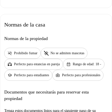
Normas de la casa
Normas de la propiedad
smoke_free
pet_supplies
Prohibido fumar
No se admiten mascotas
partner_heart
calendar_month
Perfecto para estancias en pareja
Rango de edad: 18 -
school
business_center
Perfecto para estudiantes
Perfecto para profesionales
Documentos que necesitarás para reservar esta
propiedad
Tenga estos documentos listos para el siguiente paso de su