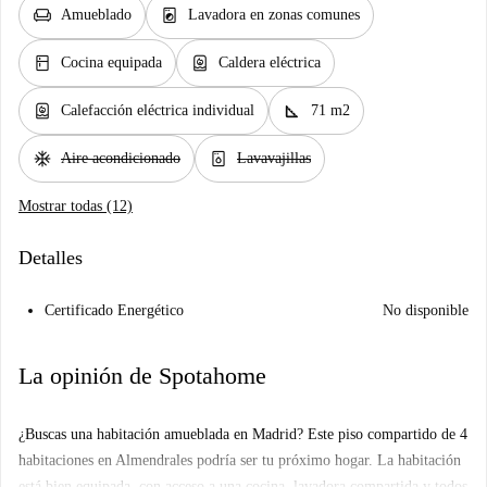
chair
local_laundry_service
Amueblado
Lavadora en zonas comunes
kitchen
water_heater
Cocina equipada
Caldera eléctrica
water_heater
square_foot
Calefacción eléctrica individual
71 m2
ac_unit
dishwasher_gen
Aire acondicionado
Lavavajillas
Mostrar todas (12)
Detalles
Certificado Energético
No disponible
La opinión de Spotahome
¿Buscas una habitación amueblada en Madrid? Este piso compartido de 4
habitaciones en Almendrales podría ser tu próximo hogar. La habitación
está bien equipada, con acceso a una cocina, lavadora compartida y todos