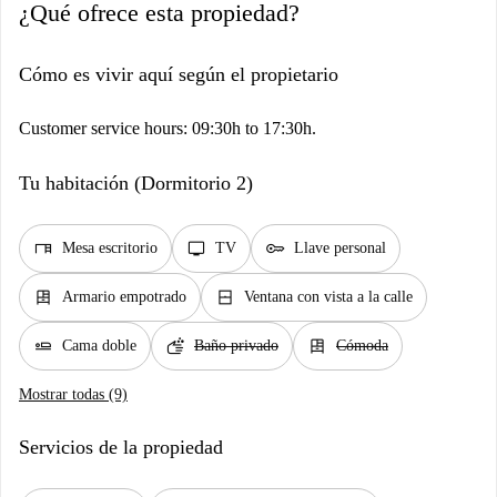
¿Qué ofrece esta propiedad?
Cómo es vivir aquí según el propietario
Customer service hours: 09:30h to 17:30h.
Tu habitación (Dormitorio 2)
desk
tv
key
Mesa escritorio
TV
Llave personal
dresser
window_closed
Armario empotrado
Ventana con vista a la calle
airline_seat_flat
soap
dresser
Cama doble
Baño privado
Cómoda
Mostrar todas (9)
Servicios de la propiedad