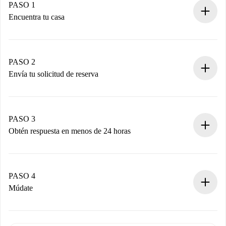
PASO 1
Encuentra tu casa
Proceso de reserva 100% online.
Casas y Propietarios verificados.
Tienes toda la información necesaria por adelantado.
PASO 2
Envía tu solicitud de reserva
Envía detalles básicos de tu perfil y de tu método de pago.
Recuerda que no te cobraremos nada hasta que el
propietario acepte.
PASO 3
Obtén respuesta en menos de 24 horas
El propietario tiene menos de 24 horas para confirmar.
Si es aceptada, te haremos el cargo y te pondremos en
contacto con el propietario.
PASO 4
Si es rechazada: No te haremos ningún cargo y te
Múdate
ofreceremos alternativas.
Acuerda con el propietario los detalles de tu llegada,
Documentos necesarios si tu propiedad es “
Spotahome
recogida de llaves, etc.
plus
”.