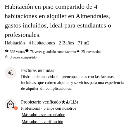
Habitación en piso compartido de 4
habitaciones en alquiler en Almendrales,
gastos incluidos, ideal para estudiantes o
profesionales.
Habitación
4
habitaciones
2
Baños
71
m2
visibility
favorite
person
368
visitas
78
veces guardado como favorito
25
interesados
ios_share
3
veces compartido
Facturas incluidas
euro
Disfruta de una vida sin preocupaciones con las facturas
incluidas, que cubren alquiler y servicios para una experiencia
de alquiler sin complicaciones.
star
Propietario verificado
4 (118)
Profesional
·
3 años
con nosotros
Más sobre este arrendador
Más sobre la verificación