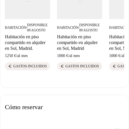
DISPONIBLE
DISPONIBLE
HABITACIÓN
HABITACIÓN
HABITACIÓ
■
■
09 AGOSTO
09 AGOSTO
Habitación en piso
Habitación en piso
Habitación
compartido en alquiler
compartido en alquiler
compartido
en Sol, Madrid.
en Sol, Madrid
en Sol, Ma
1250 €
/
al mes
1000 €
/
al mes
1000 €
/
al m
euro
euro
euro
GASTOS INCLUIDOS
GASTOS INCLUIDOS
GASTO
Cómo reservar