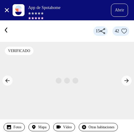
App de Spotahome
Abrir
15
42
VERIFICADO
Fotos
Mapa
Vídeo
Otras habitaciones