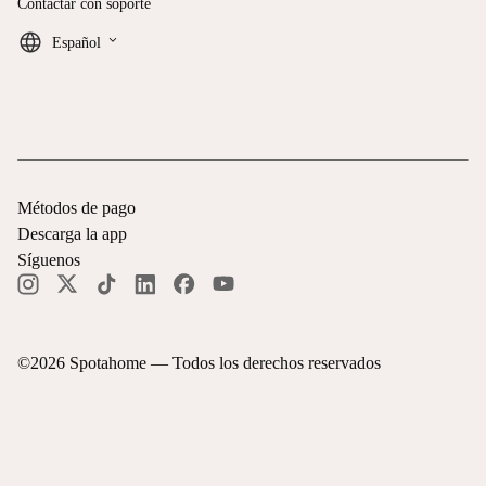
Contactar con soporte
keyboard_arrow_down
Español
Métodos de pago
Descarga la app
Síguenos
©
2026
Spotahome —
Todos los derechos reservados