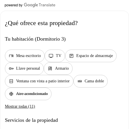
¿Qué ofrece esta propiedad?
Tu habitación (Dormitorio 3)
desk
tv
package
Mesa escritorio
TV
Espacio de almacenaje
key
dresser
Llave personal
Armario
window_closed
airline_seat_flat
Ventana con vista a patio interior
Cama doble
ac_unit
Aire acondicionado
Mostrar todas (11)
Servicios de la propiedad