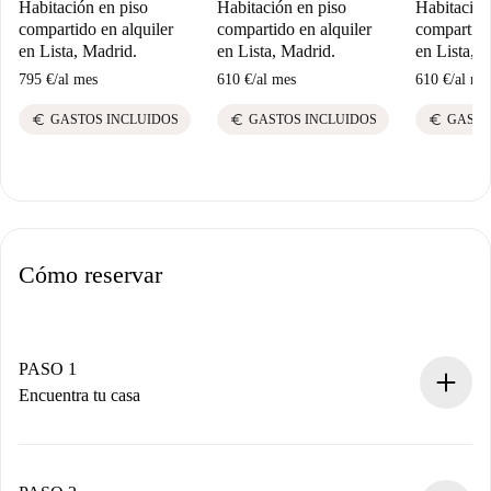
Habitación en piso
Habitación en piso
Habitación
compartido en alquiler
compartido en alquiler
compartido
en Lista, Madrid.
en Lista, Madrid.
en Lista, 
795 €
/
al mes
610 €
/
al mes
610 €
/
al me
euro
euro
euro
GASTOS INCLUIDOS
GASTOS INCLUIDOS
GASTO
Cómo reservar
PASO 1
Encuentra tu casa
Proceso de reserva 100% online.
Casas y Propietarios verificados.