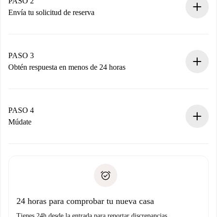
Tienes toda la información necesaria por adelantado.
PASO 2
Envía tu solicitud de reserva
Envía detalles básicos de tu perfil y de tu método de pago.
Recuerda que no te cobraremos nada hasta que el
propietario acepte.
PASO 3
Obtén respuesta en menos de 24 horas
El propietario tiene menos de 24 horas para confirmar.
Si es aceptada, te haremos el cargo y te pondremos en
contacto con el propietario.
PASO 4
Si es rechazada: No te haremos ningún cargo y te
Múdate
ofreceremos alternativas.
Acuerda con el propietario los detalles de tu llegada,
Documentos necesarios si tu propiedad es “
Spotahome
recogida de llaves, etc.
plus
”.
Spotahome sólo transferirá el primer pago al propietario si
Documento de identidad o Pasaporte
no nos comunicas ningún problema.
Prueba de solvencia
Domiciliación del pago
24 horas para comprobar tu nueva casa
Tienes 24h desde la entrada para reportar discrepancias