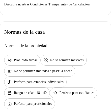
Descubre nuestras Condiciones Transparentes de Cancelación
Normas de la casa
Normas de la propiedad
smoke_free
pet_supplies
Prohibido fumar
No se admiten mascotas
person_add
No se permiten invitados a pasar la noche
hail
Perfecto para estancias individuales
calendar_month
school
Rango de edad: 18 - 40
Perfecto para estudiantes
business_center
Perfecto para profesionales