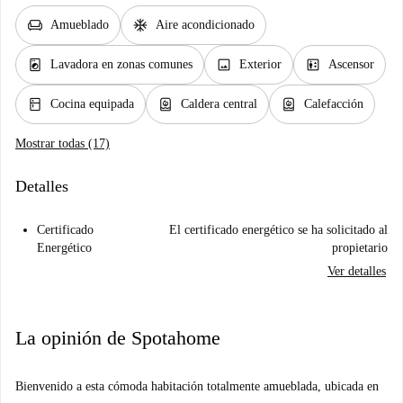
chair
ac_unit
Amueblado
Aire acondicionado
local_laundry_service
image
elevator
Lavadora en zonas comunes
Exterior
Ascensor
kitchen
water_heater
water_heater
Cocina equipada
Caldera central
Calefacción
Mostrar todas (17)
Detalles
Certificado
El certificado energético se ha solicitado al
Energético
propietario
Ver detalles
La opinión de Spotahome
Bienvenido a esta cómoda habitación totalmente amueblada, ubicada en