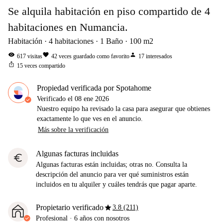
Se alquila habitación en piso compartido de 4
habitaciones en Numancia.
Habitación
4
habitaciones
1
Baño
100
m2
visibility
favorite
person
617
visitas
42
veces guardado como favorito
17
interesados
ios_share
15
veces compartido
Propiedad verificada por Spotahome
Verificado el
08 ene 2026
Nuestro equipo ha revisado la casa para asegurar que obtienes
exactamente lo que ves en el anuncio.
Más sobre la verificación
Algunas facturas incluidas
euro
Algunas facturas están incluidas; otras no. Consulta la
descripción del anuncio para ver qué suministros están
incluidos en tu alquiler y cuáles tendrás que pagar aparte.
star
Propietario verificado
3.8 (211)
Profesional
·
6 años
con nosotros