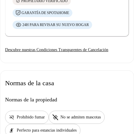
check_circle
PROPIETARIO VERIFICADO
GARANTÍA DE SPOTAHOME
24H PARA REVISAR SU NUEVO HOGAR
Descubre nuestras Condiciones Transparentes de Cancelación
Normas de la casa
Normas de la propiedad
smoke_free
pet_supplies
Prohibido fumar
No se admiten mascotas
hail
Perfecto para estancias individuales