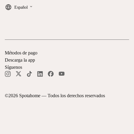
keyboard_arrow_down
Español
Métodos de pago
Descarga la app
Síguenos
©
2026
Spotahome —
Todos los derechos reservados