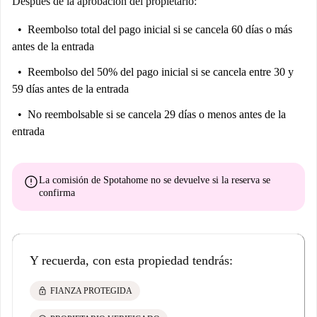
Después de la aprobación del propietario:
“Me encantó esta propiedad. Es un bonito apartamento compartido en
Reembolso total del pago inicial
si se cancela 60 días o más
un barrio residencial tranquilo. Tienes todo lo que necesitas para tu vida
antes de la entrada
diaria justo en la puerta de tu casa ”.
Reembolso del 50% del pago inicial
si se cancela entre 30 y
Ayúdame a decidir ...
59 días antes de la entrada
Este es un elegante apartamento en planta baja de 2 dormitorios en la
No reembolsable
si se cancela 29 días o menos antes de la
calle De Valderrodrigo, Madrid. Cuenta con una amplia sala de estar y
entrada
una elegante decoración en un tranquilo suburbio de Madrid.
Creemos que este apartamento es perfecto para estudiantes femeninas.
¿Cansado del ajetreo y el bullicio del Centro? Dale una oportunidad a
error
La comisión de Spotahome
no se devuelve
si la reserva se
Tetuán y descubre por qué es un favorito local. ¿Fumador? Puedes volar
confirma
en tu habitación.
Y recuerda, con esta propiedad tendrás:
lock
FIANZA PROTEGIDA