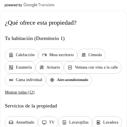
¿Qué ofrece esta propiedad?
Tu habitación (Dormitorio 1)
water_heater
desk
dresser
Calefacción
Mesa escritorio
Cómoda
shelves
dresser
window_closed
Estantería
Armario
Ventana con vista a la calle
airline_seat_flat
ac_unit
Cama individual
Aire acondicionado
Mostrar todas (12)
Servicios de la propiedad
chair
tv
dishwasher_gen
local_laundry_service
Amueblado
TV
Lavavajillas
Lavadora