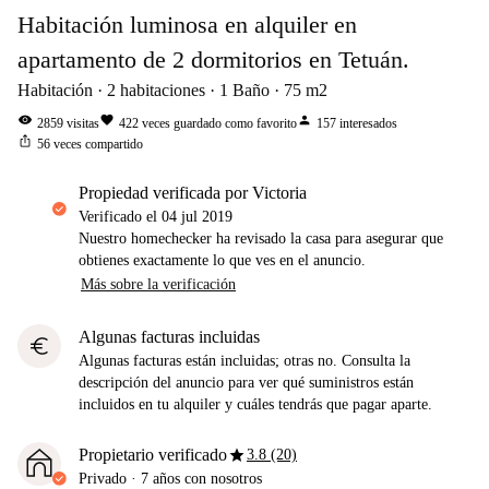
Habitación luminosa en alquiler en
apartamento de 2 dormitorios en Tetuán.
Habitación
2
habitaciones
1
Baño
75
m2
visibility
favorite
person
2859
visitas
422
veces guardado como favorito
157
interesados
ios_share
56
veces compartido
propiedad verificada por Victoria
Verificado el
04 jul 2019
Nuestro homechecker ha revisado la casa para asegurar que
obtienes exactamente lo que ves en el anuncio.
Más sobre la verificación
Algunas facturas incluidas
euro
Algunas facturas están incluidas; otras no. Consulta la
descripción del anuncio para ver qué suministros están
incluidos en tu alquiler y cuáles tendrás que pagar aparte.
star
Propietario verificado
3.8 (20)
Privado
·
7 años
con nosotros