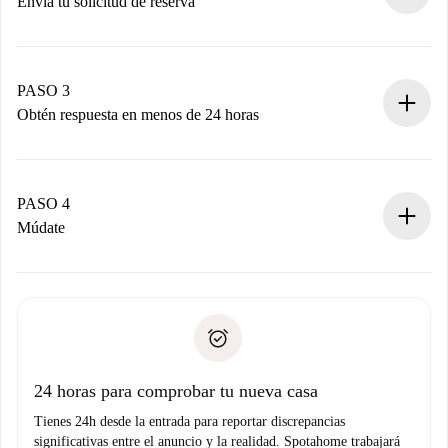
Envía tu solicitud de reserva
Envía detalles básicos de tu perfil y de tu método de pago.
Recuerda que no te cobraremos nada hasta que el
propietario acepte.
PASO 3
Obtén respuesta en menos de 24 horas
El propietario tiene menos de 24 horas para confirmar.
Si es aceptada, te haremos el cargo y te pondremos en
contacto con el propietario.
PASO 4
Si es rechazada: No te haremos ningún cargo y te
Múdate
ofreceremos alternativas.
Acuerda con el propietario los detalles de tu llegada,
Documentos necesarios si tu propiedad es “
Spotahome
recogida de llaves, etc.
plus
”.
Spotahome sólo transferirá el primer pago al propietario si
Documento de identidad o Pasaporte
no nos comunicas ningún problema.
Prueba de solvencia
Domiciliación del pago
24 horas para comprobar tu nueva casa
Tienes 24h desde la entrada para reportar discrepancias
significativas entre el anuncio y la realidad. Spotahome trabajará