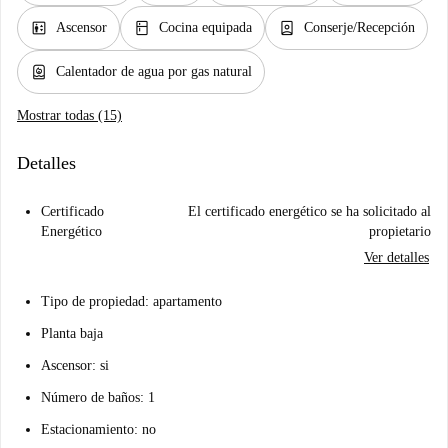
elevator
kitchen
person_book
Ascensor
Cocina equipada
Conserje/Recepción
water_heater
Calentador de agua por gas natural
Mostrar todas (15)
Detalles
Certificado
El certificado energético se ha solicitado al
Energético
propietario
Ver detalles
Tipo de propiedad: apartamento
Planta baja
Ascensor: si
Número de baños: 1
Estacionamiento: no