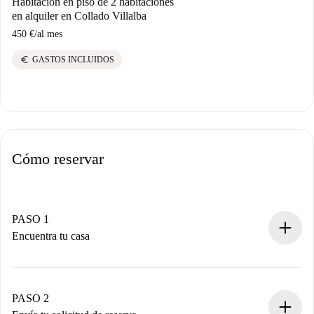
Habitación en piso de 2 habitaciones
en alquiler en Collado Villalba
450 €
/
al mes
euro
GASTOS INCLUIDOS
Cómo reservar
PASO 1
Encuentra tu casa
Proceso de reserva 100% online.
Casas y Propietarios verificados.
Tienes toda la información necesaria por adelantado.
PASO 2