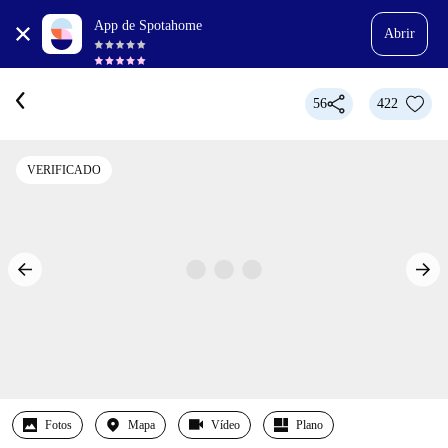
App de Spotahome
Abrir
56
422
VERIFICADO
Fotos
Mapa
Vídeo
Plano