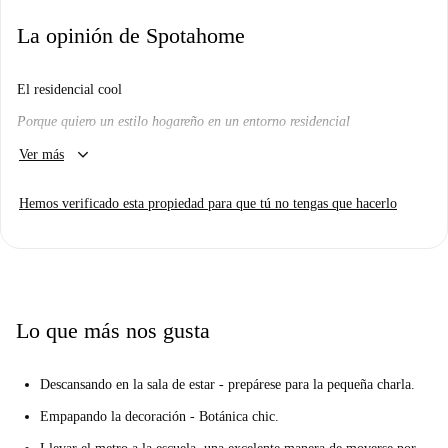
La opinión de Spotahome
El residencial cool
Porque quiero un estilo hogareño en un entorno residencial
keyboard_arrow_down
¿Me gustará aquí? ...
Ver más
Eso depende.
Hemos verificado esta propiedad para que tú no tengas que hacerlo
¿Eres una estudiante que busca un lugar tranquilo para descansar en un
auténtico barrio de Madrid?
No busque más, Tetuán. Permítanos mostrarle todo.
¿De Verdad? Dime más...
Lo que más nos gusta
Te encantará la sala de estar. Dos cómodos sofás, modernas plantas de
interior y mucha luz natural que entra por la ventana. Es el lugar
Descansando en la sala de estar - prepárese para la pequeña charla.
perfecto para vincularse con su nuevo compañero de piso. Listo para
romper el hielo?
Empapando la decoración - Botánica chic.
Creemos que es ideal para estudiantes femeninas. Tienes el Metro a