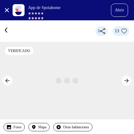
App de Spotahome
Abrir
1
13
VERIFICADO
Fotos
Mapa
Otras habitaciones