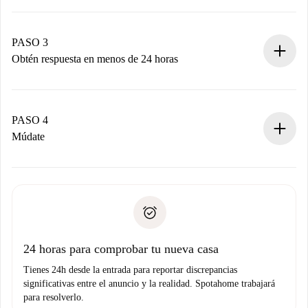
Envía detalles básicos de tu perfil y de tu método de pago.
Recuerda que no te cobraremos nada hasta que el
propietario acepte.
PASO 3
Obtén respuesta en menos de 24 horas
El propietario tiene menos de 24 horas para confirmar.
Si es aceptada, te haremos el cargo y te pondremos en
contacto con el propietario.
PASO 4
Si es rechazada: No te haremos ningún cargo y te
Múdate
ofreceremos alternativas.
Acuerda con el propietario los detalles de tu llegada,
Documentos necesarios si tu propiedad es “
Spotahome
recogida de llaves, etc.
plus
”.
Spotahome sólo transferirá el primer pago al propietario si
Documento de identidad o Pasaporte
no nos comunicas ningún problema.
Prueba de solvencia
Domiciliación del pago
24 horas para comprobar tu nueva casa
Tienes 24h desde la entrada para reportar discrepancias
significativas entre el anuncio y la realidad. Spotahome trabajará
para resolverlo.