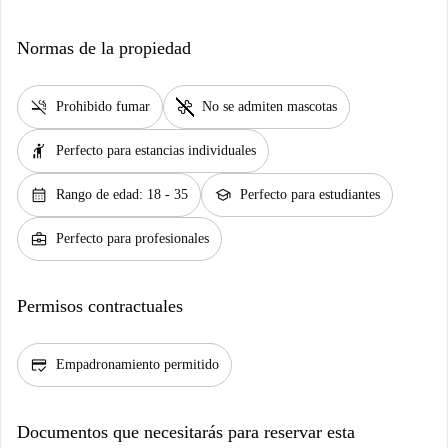
Normas de la propiedad
smoke_free
pet_supplies
Prohibido fumar
No se admiten mascotas
hail
Perfecto para estancias individuales
calendar_month
school
Rango de edad: 18 - 35
Perfecto para estudiantes
business_center
Perfecto para profesionales
Permisos contractuales
credit_score
Empadronamiento permitido
Documentos que necesitarás para reservar esta