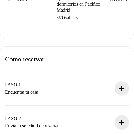
dormitorios en Pacífico,
Madrid
560 €
/
al mes
Cómo reservar
PASO 1
Encuentra tu casa
Proceso de reserva 100% online.
Casas y Propietarios verificados.
Tienes toda la información necesaria por adelantado.
PASO 2
Envía tu solicitud de reserva