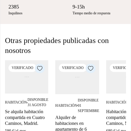
2385
9-15h
Inquilinos
Tiempo medio de respuesta
Otras propiedades publicadas con
nosotros
VERIFICADO
VERIFICADO
VERIFICA
DISPONIBLE
D
DISPONIBLE
HABITACIÓN
HABITACIÓN
■
■
31 AGOSTO
3
HABITACIÓN
01
■
SEPTIEMBRE
Se alquila habitación
Habitación e
Alquiler de
compartida en Cuatro
compartido e
habitaciones en
Caminos, Madrid.
Caminos, Ma
apartamento de 6
590 €
/
al mes
680 €
/
al mes