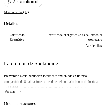
ac_unit
Aire acondicionado
Mostrar todas (12)
Detalles
Certificado
El certificado energético se ha solicitado al
Energético
propietario
Ver detalles
La opinión de Spotahome
Bienvenido a esta habitación totalmente amueblada en un piso
compartido de 8 habitaciones ubicado en el animado barrio de Justicia,
en Madrid. La propiedad cuenta con una cocina equipada con
keyboard_arrow_down
Ver más
electrodomésticos básicos como horno. Tenga en cuenta que el wifi, la
electricidad, el agua y el gas no están incluidos en el alquiler y se
Otras habitaciones
contratan directamente con el propietario. Este piso es perfecto para