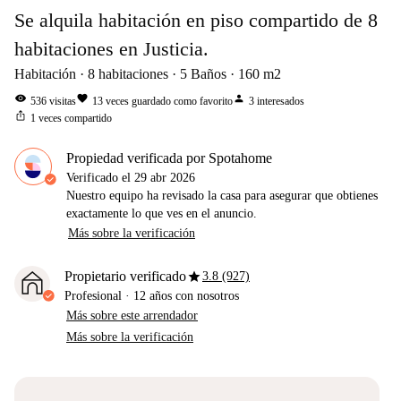
Se alquila habitación en piso compartido de 8
habitaciones en Justicia.
Habitación
8
habitaciones
5
Baños
160
m2
visibility
favorite
person
536
visitas
13
veces guardado como favorito
3
interesados
ios_share
1
veces compartido
Propiedad verificada por Spotahome
Verificado el
29 abr 2026
Nuestro equipo ha revisado la casa para asegurar que obtienes
exactamente lo que ves en el anuncio.
Más sobre la verificación
star
Propietario verificado
3.8 (927)
Profesional
·
12 años
con nosotros
Más sobre este arrendador
Más sobre la verificación