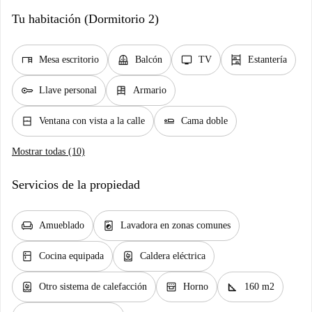
Tu habitación (Dormitorio 2)
desk
balcony
tv
shelves
Mesa escritorio
Balcón
TV
Estantería
key
dresser
Llave personal
Armario
window_closed
airline_seat_flat
Ventana con vista a la calle
Cama doble
Mostrar todas (10)
Servicios de la propiedad
chair
local_laundry_service
Amueblado
Lavadora en zonas comunes
kitchen
water_heater
Cocina equipada
Caldera eléctrica
water_heater
oven_gen
square_foot
Otro sistema de calefacción
Horno
160 m2