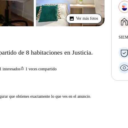
Ver más fotos
SIE
artido de 8 habitaciones en Justicia.
ios_share
1
interesados
1
veces compartido
gurar que obtienes exactamente lo que ves en el anuncio.