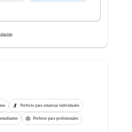
celación
hail
tas
Perfecto para estancias individuales
business_center
estudiantes
Perfecto para profesionales