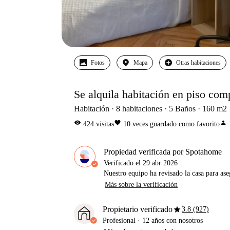
Fotos
Mapa
Otras habitaciones
Se alquila habitación en piso comp
Habitación
8
habitaciones
5
Baños
160
m2
visibility
favorite
person
424
visitas
10
veces guardado como favorito
Propiedad verificada por Spotahome
Verificado el
29 abr 2026
Nuestro equipo ha revisado la casa para ase
Más sobre la verificación
star
Propietario verificado
3.8 (927)
Profesional
·
12 años
con nosotros