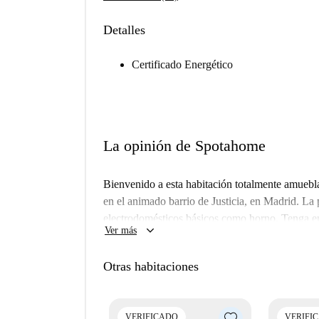
Detalles
Certificado Energético
La opinión de Spotahome
Bienvenido a esta habitación totalmente amuebl
en el animado barrio de Justicia, en Madrid. L
electrodomésticos básicos como horno. Tenga en c
keyboard_arrow_down
Ver más
no están incluidos en el alquiler y se contratan d
para profesionales y estudiantes, y aunque no se
Otras habitaciones
fiabilidad y los contratos son válidos para la o
realizado una visita de inspección personal de e
Este piso se encuentra cerca de varios lugares e
VERIFICADO
VERIFI