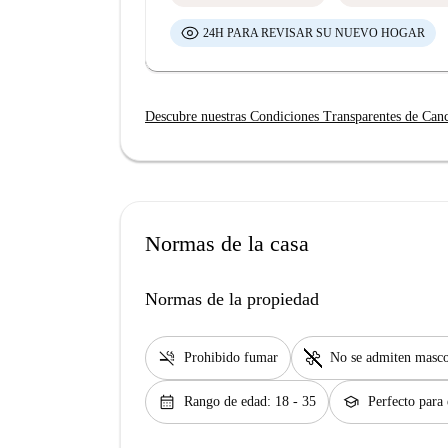
24H PARA REVISAR SU NUEVO HOGAR
Descubre nuestras Condiciones Transparentes de Can
Normas de la casa
Normas de la propiedad
smoke_free
pet_supplies
Prohibido fumar
No se admiten masco
calendar_month
school
Rango de edad: 18 - 35
Perfecto para 