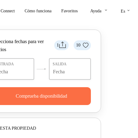
keyboard_arrow_down
keyboard_arrow_down
Connect
Cómo funciona
Favoritos
Ayuda
Es
ecciona fechas para ver
1
10
cios
NTRADA
SALIDA
Comprueba disponibilidad
ESTA PROPIEDAD