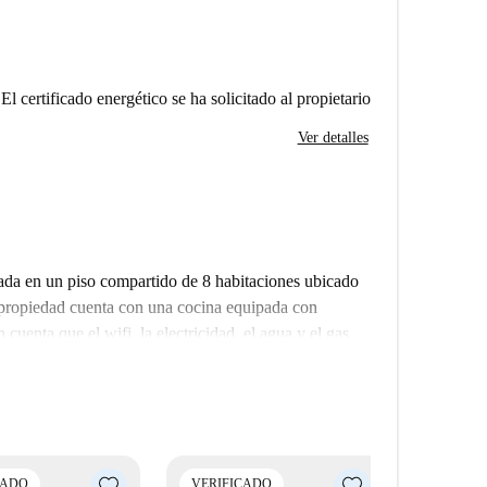
El certificado energético se ha solicitado al propietario
Ver detalles
ada en un piso compartido de 8 habitaciones ubicado
a propiedad cuenta con una cocina equipada con
uenta que el wifi, la electricidad, el agua y el gas
irectamente con el propietario. Este piso es perfecto
 admiten parejas, el amable propietario garantiza la
btención del permiso de residencia. Spotahome ha
sta propiedad para su tranquilidad.
mblemáticos de Justicia. A pocos pasos, encontrará la
CADO
VERIFICADO
VERIFI