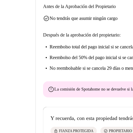
Antes de la Aprobación del Propietario
check_circle
No tendrás que asumir ningún cargo
Después de la aprobación del propietario:
Reembolso total del pago inicial
si se cancel
Reembolso del 50% del pago inicial
si se ca
No reembolsable
si se cancela 29 días o men
error
La comisión de Spotahome
no se devuelve
si l
Y recuerda, con esta propiedad tendrá
lock
check_circle
FIANZA PROTEGIDA
PROPIETARIO