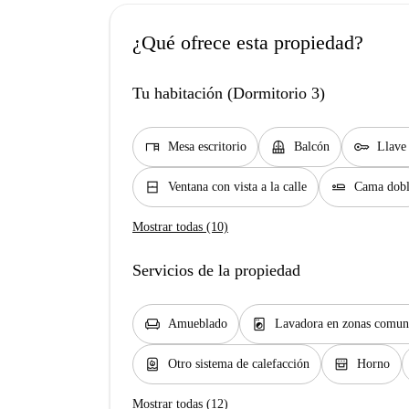
¿Qué ofrece esta propiedad?
Tu habitación (Dormitorio 3)
desk
balcony
key
Mesa escritorio
Balcón
Llave
window_closed
airline_seat_flat
Ventana con vista a la calle
Cama dob
Mostrar todas (10)
Servicios de la propiedad
chair
local_laundry_service
Amueblado
Lavadora en zonas comun
water_heater
oven_gen
Otro sistema de calefacción
Horno
Mostrar todas (12)