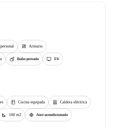
dresser
 personal
Armario
soap
tv
le
Baño privado
TV
kitchen
water_heater
es
Cocina equipada
Caldera eléctrica
square_foot
ac_unit
160 m2
Aire acondicionado