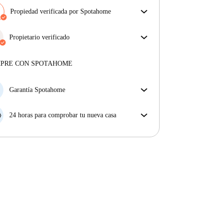
Propiedad verificada por Spotahome
Nuestro equipo ha revisado la casa para asegurar que
obtienes exactamente lo que ves en el anuncio.
Propietario verificado
Más sobre la verificación
Profesional
·
12 años
con nosotros
Más sobre este arrendador
MPRE CON SPOTAHOME
Más sobre la verificación
Garantía Spotahome
Si el propietario cancela tu reserva dentro de las 48
horas previas a la fecha de entrada, Spotahome A) te
24 horas para comprobar tu nueva casa
ayudará a encontrar un nuevo alojamiento y cubrirá
Si existe alguna diferencia con el anuncio que viste
el hotel hasta que encuentres nueva casa o B) te hará
en Spotahome, comunícanoslo dentro de las 24 horas
la devolución íntegra de la reserva.
siguientes a tu llegada para que podamos buscar una
solución.