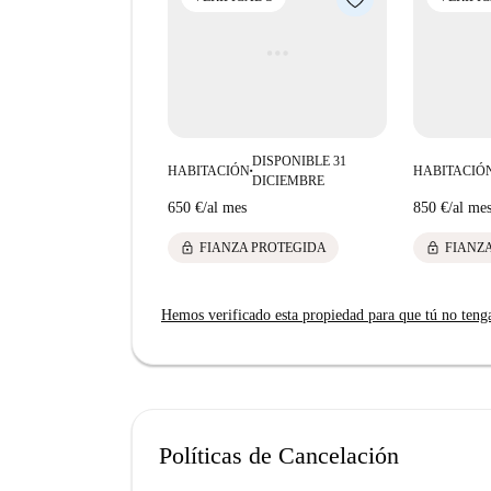
Plaza de las Salesas, el Monumento a Jean Jacq
experiencias culturales e históricas únicas. ¡Desc
corazón de Madrid!
DISPONIBLE 31
HABITACIÓN
HABITACIÓ
■
DICIEMBRE
650 €
/
al mes
850 €
/
al me
lock
lock
FIANZA PROTEGIDA
FIANZ
Hemos verificado esta propiedad para que tú no teng
Políticas de Cancelación