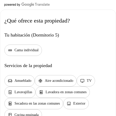
¿Qué ofrece esta propiedad?
Tu habitación (Dormitorio 5)
airline_seat_flat
Cama individual
Servicios de la propiedad
chair
ac_unit
tv
Amueblado
Aire acondicionado
TV
dishwasher_gen
local_laundry_service
Lavavajillas
Lavadora en zonas comunes
local_laundry_service
image
Secadora en las zonas comunes
Exterior
kitchen
Cocina equipada