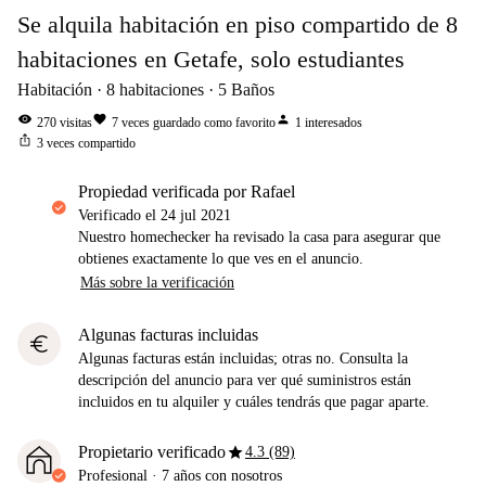
Se alquila habitación en piso compartido de 8
habitaciones en Getafe, solo estudiantes
Habitación
8
habitaciones
5
Baños
visibility
favorite
person
270
visitas
7
veces guardado como favorito
1
interesados
ios_share
3
veces compartido
propiedad verificada por Rafael
Verificado el
24 jul 2021
Nuestro homechecker ha revisado la casa para asegurar que
obtienes exactamente lo que ves en el anuncio.
Más sobre la verificación
Algunas facturas incluidas
euro
Algunas facturas están incluidas; otras no. Consulta la
descripción del anuncio para ver qué suministros están
incluidos en tu alquiler y cuáles tendrás que pagar aparte.
star
Propietario verificado
4.3 (89)
Profesional
·
7 años
con nosotros