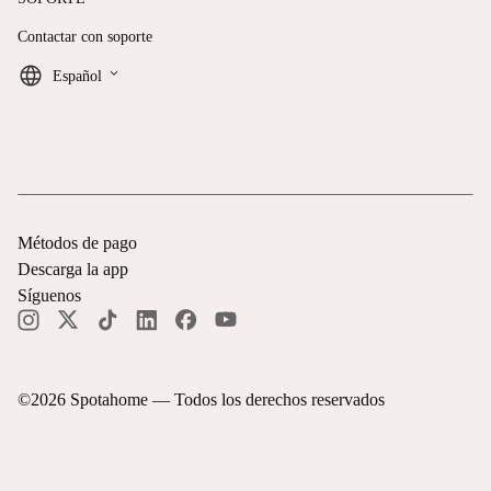
Contactar con soporte
keyboard_arrow_down
Español
Métodos de pago
Descarga la app
Síguenos
©
2026
Spotahome —
Todos los derechos reservados