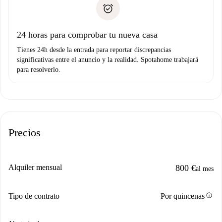
Documento de identidad o Pasaporte
no nos comunicas ningún problema.
Prueba de solvencia
Domiciliación del pago
24 horas para comprobar tu nueva casa
Tienes 24h desde la entrada para reportar discrepancias
significativas entre el anuncio y la realidad. Spotahome trabajará
para resolverlo.
Precios
Alquiler mensual
800 €
al mes
info
Tipo de contrato
Por quincenas