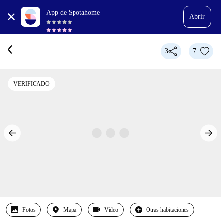
App de Spotahome
Abrir
3
7
VERIFICADO
Fotos
Mapa
Vídeo
Otras habitaciones