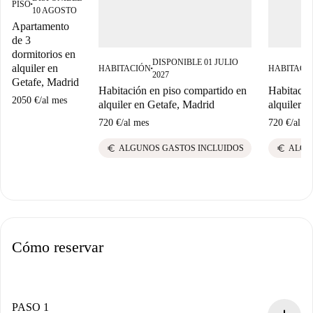
PISO
■
10 AGOSTO
Apartamento
de 3
dormitorios en
DISPONIBLE 01 JULIO
alquiler en
HABITACIÓN
HABITACI
■
2027
Getafe, Madrid
Habitación en piso compartido en
Habitació
2050 €
/
al mes
alquiler en Getafe, Madrid
alquiler e
720 €
/
al mes
720 €
/
al m
euro
euro
ALGUNOS GASTOS INCLUIDOS
ALGU
Cómo reservar
PASO 1