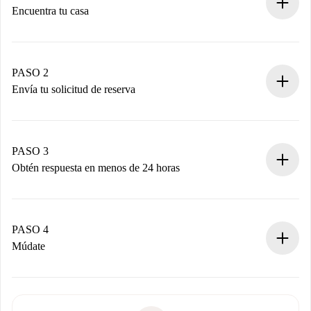
Encuentra tu casa
Proceso de reserva 100% online.
Casas y Propietarios verificados.
Tienes toda la información necesaria por adelantado.
PASO 2
Envía tu solicitud de reserva
Envía detalles básicos de tu perfil y de tu método de pago.
Recuerda que no te cobraremos nada hasta que el
propietario acepte.
PASO 3
Obtén respuesta en menos de 24 horas
El propietario tiene menos de 24 horas para confirmar.
Si es aceptada, te haremos el cargo y te pondremos en
contacto con el propietario.
PASO 4
Si es rechazada: No te haremos ningún cargo y te
Múdate
ofreceremos alternativas.
Acuerda con el propietario los detalles de tu llegada,
Documentos necesarios si tu propiedad es “
Spotahome
recogida de llaves, etc.
plus
”.
Spotahome sólo transferirá el primer pago al propietario si