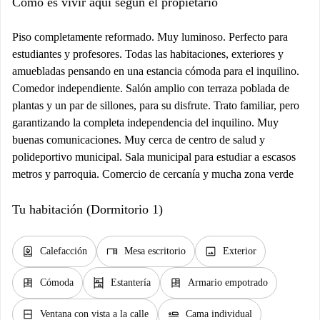
Cómo es vivir aquí según el propietario
Piso completamente reformado. Muy luminoso. Perfecto para
estudiantes y profesores. Todas las habitaciones, exteriores y
amuebladas pensando en una estancia cómoda para el inquilino.
Comedor independiente. Salón amplio con terraza poblada de
plantas y un par de sillones, para su disfrute. Trato familiar, pero
garantizando la completa independencia del inquilino. Muy
buenas comunicaciones. Muy cerca de centro de salud y
polideportivo municipal. Sala municipal para estudiar a escasos
metros y parroquia. Comercio de cercanía y mucha zona verde
Tu habitación (Dormitorio 1)
water_heater
desk
image
Calefacción
Mesa escritorio
Exterior
dresser
shelves
dresser
Cómoda
Estantería
Armario empotrado
window_closed
airline_seat_flat
Ventana con vista a la calle
Cama individual