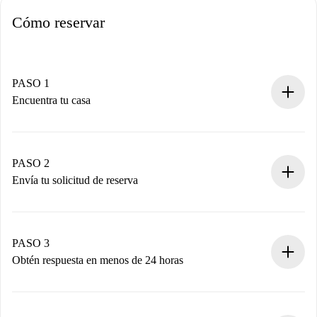
Cómo reservar
PASO 1
Encuentra tu casa
Proceso de reserva 100% online.
Casas y Propietarios verificados.
Tienes toda la información necesaria por adelantado.
PASO 2
Envía tu solicitud de reserva
Envía detalles básicos de tu perfil y de tu método de pago.
Recuerda que no te cobraremos nada hasta que el
propietario acepte.
PASO 3
Obtén respuesta en menos de 24 horas
El propietario tiene menos de 24 horas para confirmar.
Si es aceptada, te haremos el cargo y te pondremos en