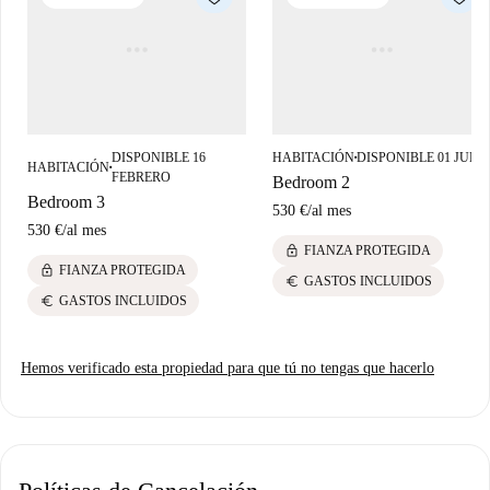
restaurantes Cafeteria Piccolo y Huarique Brasa y Sazón. Además, podrá
explorar las tranquilas Cascadas del Parque Doña Guiomar, a poca
distancia.
DISPONIBLE 16
HABITACIÓN
DISPONIBLE 01 JULI
■
HABITACIÓN
■
FEBRERO
Bedroom 2
Bedroom 3
530 €
/
al mes
530 €
/
al mes
lock
FIANZA PROTEGIDA
lock
FIANZA PROTEGIDA
euro
GASTOS INCLUIDOS
euro
GASTOS INCLUIDOS
Hemos verificado esta propiedad para que tú no tengas que hacerlo