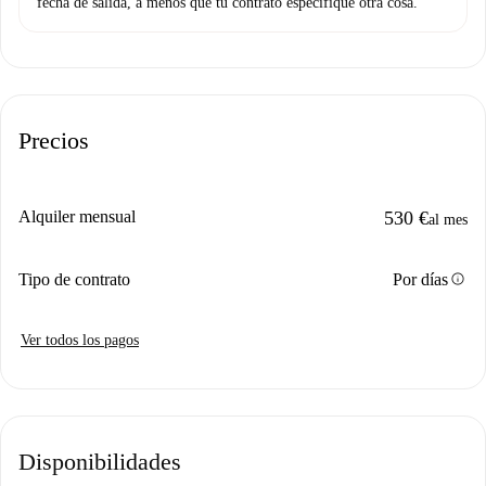
fecha de salida, a menos que tu contrato especifique otra cosa.
Precios
Alquiler mensual
530 €
al mes
info
Tipo de contrato
Por días
Ver todos los pagos
Disponibilidades