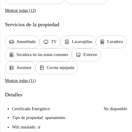
Mostrar todas (13)
Servicios de la propiedad
chair
tv
dishwasher_gen
local_laundry_service
Amueblado
TV
Lavavajillas
Lavadora
local_laundry_service
image
Secadora en las zonas comunes
Exterior
elevator
kitchen
Ascensor
Cocina equipada
Mostrar todas (11)
Detalles
Certificado Energético
No disponible
Tipo de propiedad: apartamento
Wifi instalado: sí