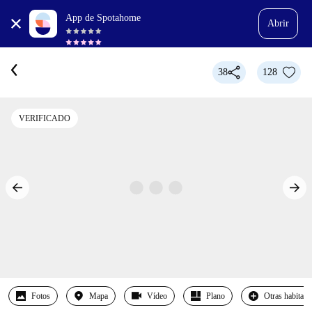
App de Spotahome
Abrir
38
128
VERIFICADO
Fotos
Mapa
Vídeo
Plano
Otras habitaci