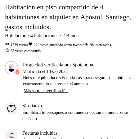
Habitación en piso compartido de 4
habitaciones en alquiler en Apóstol, Santiago,
gastos incluidos.
Habitación
4
habitaciones
2
Baños
visibility
favorite
person
1739
visitas
128
veces guardado como favorito
96
interesados
ios_share
38
veces compartido
Propiedad verificada por Spotahome
Verificado el
13 sep 2022
Nuestro equipo ha revisado la casa para asegurar que obtienes
exactamente lo que ves en el anuncio.
Más sobre la verificación
Sin fianza
Simplifica tu presupuesto con nuestra opción de mudanza sin
depósito.
Facturas incluidas
euro