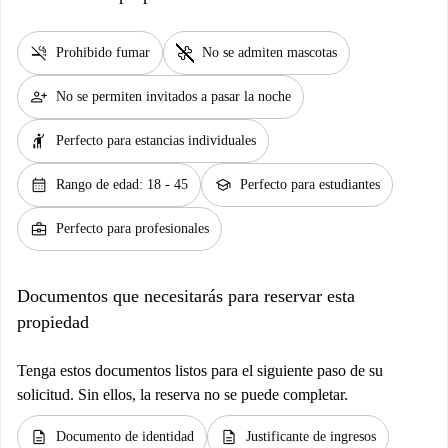
smoke_free
pet_supplies
Prohibido fumar
No se admiten mascotas
person_add
No se permiten invitados a pasar la noche
hail
Perfecto para estancias individuales
calendar_month
school
Rango de edad: 18 - 45
Perfecto para estudiantes
business_center
Perfecto para profesionales
Documentos que necesitarás para reservar esta
propiedad
Tenga estos documentos listos para el siguiente paso de su
solicitud. Sin ellos, la reserva no se puede completar.
description
description
Documento de identidad
Justificante de ingresos