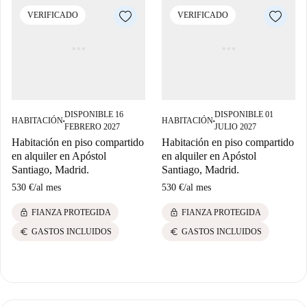
VERIFICADO
VERIFICADO
DISPONIBLE 16
DISPONIBLE 01
HABITACIÓN
HABITACIÓN
■
■
FEBRERO 2027
JULIO 2027
Habitación en piso compartido
Habitación en piso compartido
en alquiler en Apóstol
en alquiler en Apóstol
Santiago, Madrid.
Santiago, Madrid.
530 €
/
al mes
530 €
/
al mes
lock
lock
FIANZA PROTEGIDA
FIANZA PROTEGIDA
euro
euro
GASTOS INCLUIDOS
GASTOS INCLUIDOS