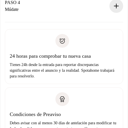
contacto con el propietario.
PASO 4
Si es rechazada: No te haremos ningún cargo y te
Múdate
ofreceremos alternativas.
Acuerda con el propietario los detalles de tu llegada,
Documentos necesarios si tu propiedad es “
Spotahome
recogida de llaves, etc.
plus
”.
Spotahome sólo transferirá el primer pago al propietario si
Documento de identidad o Pasaporte
no nos comunicas ningún problema.
Prueba de solvencia
Domiciliación del pago
24 horas para comprobar tu nueva casa
Tienes 24h desde la entrada para reportar discrepancias
significativas entre el anuncio y la realidad. Spotahome trabajará
para resolverlo.
Condiciones de Preaviso
Debes avisar con al menos 30 días de antelación para modificar tu