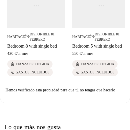
conectado con el transporte público, a poca distancia de varios de los
barrios más de moda de Madrid.
DISPONIBLE 01
DISPONIBLE 01
HABITACIÓN
HABITACIÓN
■
■
FEBRERO
FEBRERO
Bedroom 8 with single bed
Bedroom 5 with single bed
420 €
/
al mes
550 €
/
al mes
lock
lock
FIANZA PROTEGIDA
FIANZA PROTEGIDA
euro
euro
GASTOS INCLUIDOS
GASTOS INCLUIDOS
Hemos verificado esta propiedad para que tú no tengas que hacerlo
Lo que más nos gusta