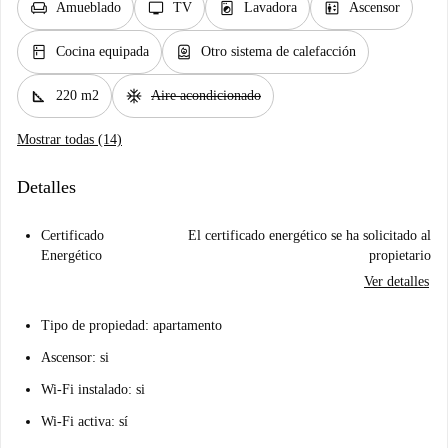
chair
tv
local_laundry_service
elevator
Amueblado
TV
Lavadora
Ascensor
kitchen
water_heater
Cocina equipada
Otro sistema de calefacción
square_foot
ac_unit
220 m2
Aire acondicionado
Mostrar todas (14)
Detalles
Certificado
El certificado energético se ha solicitado al
Energético
propietario
Ver detalles
Tipo de propiedad: apartamento
Ascensor: si
Wi-Fi instalado: si
Wi-Fi activa: sí