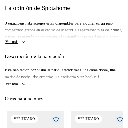
La opinión de Spotahome
9 espaciosas habitaciones están disponibles para alquiler en un piso
compartido grande en el centro de Madrid. El apartamento es de 220m2,
y tiene un montón de espacio para los inquilinos para relajarse o pasar
keyboard_arrow_down
Ver más
tiempo con compañeros de cuarto. La cocina tiene todo lo que los
inquilinos puedan necesitar, incluyendo una cocina eléctrica, un horno,
Descripción de la habitación
un microondas, una tostadora, una lavadora, y una mesa con sillas. La
cocina está equipada con vajilla y otros elementos esenciales básicos de
Esta habitación con vistas al patio interior tiene una cama doble, una
cocina. Hay 2 baños compartidos en la propiedad, y 1 de los baños tiene
mesita de noche, dos armarios, un escritorio y un bookself.
2 duchas en el mismo.
keyboard_arrow_down
Ver más
Prepárese para ser golpeado de estrella! La propiedad se encuentra en el
famoso barrio de Callao de Madrid. Callao, que es famoso en España por
Otras habitaciones
sus extravagantes estrenos de cine internacionales, es el lugar perfecto
para echar un vistazo a los actores de Hollywood, futbolistas, y otras
personas de notoriedad. Situado porciones cercanas de excelentes
VERIFICADO
VERIFICADO
restaurantes, centros comerciales, bares y cafeterías, Callao está bien