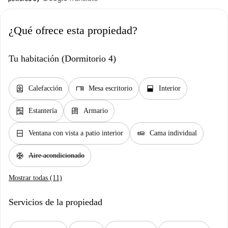
¿Qué ofrece esta propiedad?
Tu habitación (Dormitorio 4)
water_heater
desk
window_open
Calefacción
Mesa escritorio
Interior
shelves
dresser
Estantería
Armario
window_closed
airline_seat_flat
Ventana con vista a patio interior
Cama individual
ac_unit
Aire acondicionado
Mostrar todas (11)
Servicios de la propiedad