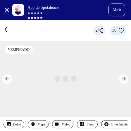
App de Spotahome
Abrir
2
36
VERIFICADO
Fotos
Mapa
Vídeo
Plano
Otras habitaci