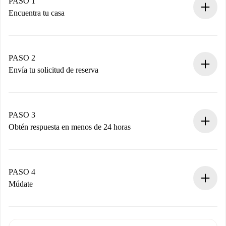
PASO 1
Encuentra tu casa
Proceso de reserva 100% online.
Casas y Propietarios verificados.
Tienes toda la información necesaria por adelantado.
PASO 2
Envía tu solicitud de reserva
Envía detalles básicos de tu perfil y de tu método de pago.
Recuerda que no te cobraremos nada hasta que el
propietario acepte.
PASO 3
Obtén respuesta en menos de 24 horas
El propietario tiene menos de 24 horas para confirmar.
Si es aceptada, te haremos el cargo y te pondremos en
contacto con el propietario.
PASO 4
Si es rechazada: No te haremos ningún cargo y te
Múdate
ofreceremos alternativas.
Acuerda con el propietario los detalles de tu llegada,
Documentos necesarios si tu propiedad es “
Spotahome
recogida de llaves, etc.
plus
”.