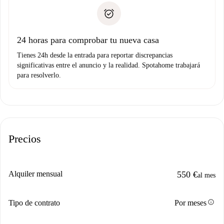
Spotahome sólo transferirá el primer pago al propietario si
Documento de identidad o Pasaporte
no nos comunicas ningún problema.
Prueba de solvencia
Domiciliación del pago
24 horas para comprobar tu nueva casa
Tienes 24h desde la entrada para reportar discrepancias
significativas entre el anuncio y la realidad. Spotahome trabajará
para resolverlo.
Precios
Alquiler mensual
550 €
al mes
info
Tipo de contrato
Por meses