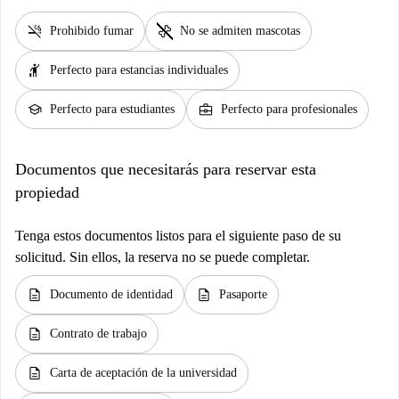
smoke_free
pet_supplies
Prohibido fumar
No se admiten mascotas
hail
Perfecto para estancias individuales
school
business_center
Perfecto para estudiantes
Perfecto para profesionales
Documentos que necesitarás para reservar esta
propiedad
Tenga estos documentos listos para el siguiente paso de su
solicitud. Sin ellos, la reserva no se puede completar.
description
description
Documento de identidad
Pasaporte
description
Contrato de trabajo
description
Carta de aceptación de la universidad