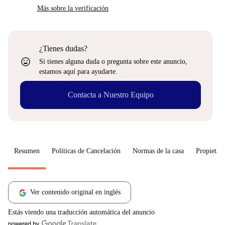
Más sobre la verificación
¿Tienes dudas?
sentiment_very_satisfied
Si tienes alguna duda o pregunta sobre este anuncio,
estamos aquí para ayudarte.
Contacta a Nuestro Equipo
Resumen
Políticas de Cancelación
Normas de la casa
Propietari
Ver contenido original en inglés
Estás viendo una traducción automática del anuncio