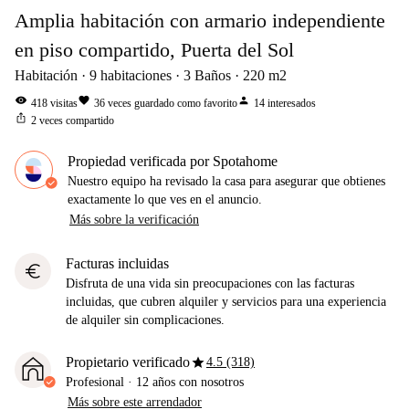
Amplia habitación con armario independiente
en piso compartido, Puerta del Sol
Habitación
9
habitaciones
3
Baños
220
m2
visibility
favorite
person
418
visitas
36
veces guardado como favorito
14
interesados
ios_share
2
veces compartido
Propiedad verificada por Spotahome
Nuestro equipo ha revisado la casa para asegurar que obtienes
exactamente lo que ves en el anuncio.
Más sobre la verificación
Facturas incluidas
euro
Disfruta de una vida sin preocupaciones con las facturas
incluidas, que cubren alquiler y servicios para una experiencia
de alquiler sin complicaciones.
star
Propietario verificado
4.5 (318)
Profesional
·
12 años
con nosotros
Más sobre este arrendador