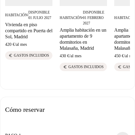
DISPONIBLE
DISPONIBLE
HABITACIÓN
■
01 JULIO 2027
HABITACIÓN
01 FEBRERO
HABITACIÓ
■
2027
Vivienda en piso
Amplia habitación en un
Amplia hab
compartido en Puerta del
apartamento de 9
apartament
Sol, Madrid
dormitorios en
dormitorio
420 €
/
al mes
Malasaña, Madrid
Malasaña,
euro
GASTOS INCLUIDOS
430 €
/
al mes
450 €
/
al me
euro
euro
GASTOS INCLUIDOS
GASTO
Cómo reservar