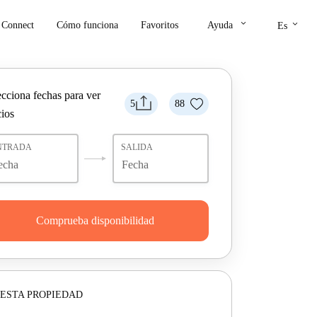
keyboard_arrow_down
keyboard_arrow_down
Connect
Cómo funciona
Favoritos
Ayuda
Es
ecciona fechas para ver
5
88
cios
NTRADA
SALIDA
Comprueba disponibilidad
ESTA PROPIEDAD