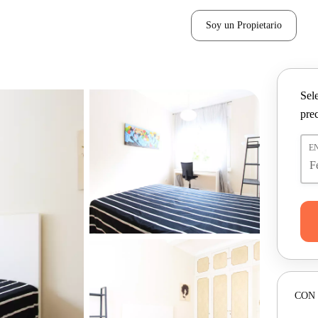
Soy un Propietario
Sel
pre
E
CON 