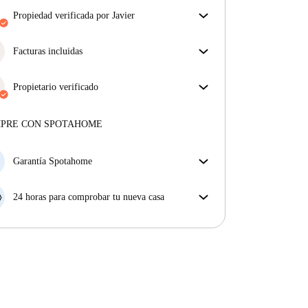
propiedad verificada por Javier
Nuestro homechecker ha revisado la casa para
asegurar que obtienes exactamente lo que ves en el
Facturas incluidas
anuncio.
Disfruta de una vida sin preocupaciones con las
Más sobre la verificación
facturas incluidas, que cubren alquiler y servicios
Propietario verificado
para una experiencia de alquiler sin complicaciones.
Profesional
·
12 años
con nosotros
Más sobre este arrendador
MPRE CON SPOTAHOME
Más sobre la verificación
Garantía Spotahome
Si el propietario cancela tu reserva dentro de las 48
horas previas a la fecha de entrada, Spotahome A) te
24 horas para comprobar tu nueva casa
ayudará a encontrar un nuevo alojamiento y cubrirá
Si existe alguna diferencia con el anuncio que viste
el hotel hasta que encuentres nueva casa o B) te hará
en Spotahome, comunícanoslo dentro de las 24 horas
la devolución íntegra de la reserva.
siguientes a tu llegada para que podamos buscar una
solución.