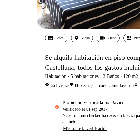
Fotos
Mapa
Vídeo
Pla
Se alquila habitación en piso com
Castellana, todos los gastos inclu
Habitación
5
habitaciones
2
Baños
120
m2
visibility
favorite
person
661
visitas
88
veces guardado como favorito
propiedad verificada por Javier
Verificado el
01 sep 2017
Nuestro homechecker ha revisado la casa pa
anuncio.
Más sobre la verificación