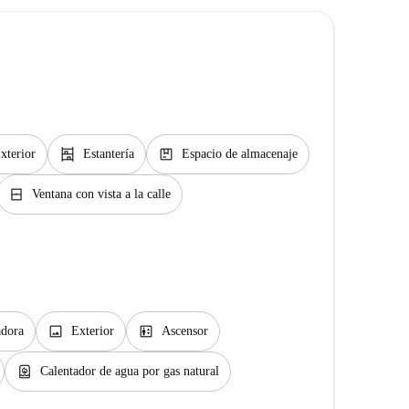
shelves
package
xterior
Estantería
Espacio de almacenaje
window_closed
Ventana con vista a la calle
image
elevator
dora
Exterior
Ascensor
water_heater
Calentador de agua por gas natural