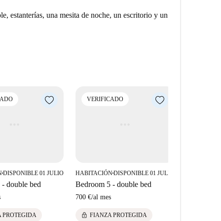
Jotas Serrano y Embajada de Serrano, todos ellos muy
e, estanterías, una mesita de noche, un escritorio y un
tellana, con diversos lugares para disfrutar de una
CADO
VERIFICADO
VERIFI
N
DISPONIBLE 01 JULIO
HABITACIÓN
DISPONIBLE 01 JULIO
■
■
HABITACIÓ
- double bed
Bedroom 5 - double bed
Bedroom 4 
s
700 €
/
al mes
650 €
/
al me
lock
A PROTEGIDA
FIANZA PROTEGIDA