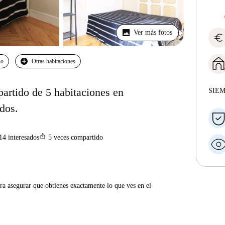
Ver más fotos
euro
no
Otras habitaciones
partido de 5 habitaciones en
SIE
idos.
ios_share
14
interesados
5
veces compartido
ra asegurar que obtienes exactamente lo que ves en el