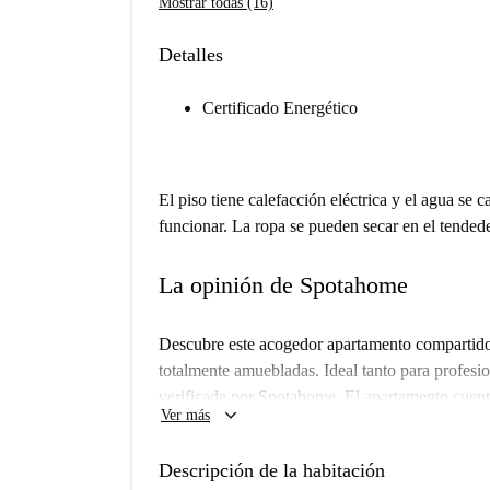
Mostrar todas (16)
Detalles
Certificado Energético
El piso tiene calefacción eléctrica y el agua se ca
funcionar. La ropa se pueden secar en el tendeder
La opinión de Spotahome
Descubre este acogedor apartamento compartido 
totalmente amuebladas. Ideal tanto para profesi
verificada por Spotahome. El apartamento cuenta
keyboard_arrow_down
Ver más
una cocina totalmente equipada con electrodomé
exterior garantiza comodidad en una ubicación p
Descripción de la habitación
Situado en el barrio de Castellana, este alojamie