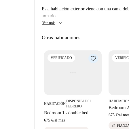
restaurantes mediterráneos, como Hevia, Cinco 
Esta habitación exterior viene con una cama dobl
cerca. Explora la vibrante oferta cultural de Cas
armario.
excelente gastronomía y encuentros sociales.
keyboard_arrow_down
Ver más
Otras habitaciones
VERIFICADO
VERIFI
DISPONIBLE 01
HABITACIÓ
HABITACIÓN
■
FEBRERO
Bedroom 2 
Bedroom 1 - double bed
675 €
/
al me
675 €
/
al mes
lock
FIANZ