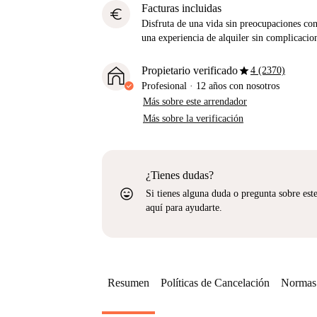
Facturas incluidas
euro
Disfruta de una vida sin preocupaciones con 
una experiencia de alquiler sin complicacio
star
Propietario verificado
4 (2370)
Profesional
·
12 años
con nosotros
Más sobre este arrendador
Más sobre la verificación
¿Tienes dudas?
sentiment_very_satisfied
Si tienes alguna duda o pregunta sobre est
aquí para ayudarte.
Resumen
Políticas de Cancelación
Normas 