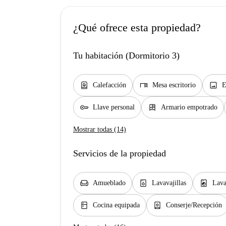
¿Qué ofrece esta propiedad?
Tu habitación (Dormitorio 3)
water_heater
desk
image
Calefacción
Mesa escritorio
E
key
dresser
Llave personal
Armario empotrado
Mostrar todas (14)
Servicios de la propiedad
chair
dishwasher_gen
local_laundry_service
Amueblado
Lavavajillas
Lava
kitchen
person_book
Cocina equipada
Conserje/Recepción