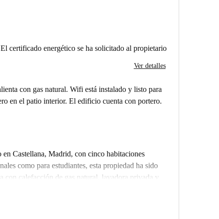
El certificado energético se ha solicitado al propietario
Ver detalles
lienta con gas natural. Wifi está instalado y listo para
o en el patio interior. El edificio cuenta con portero.
en Castellana, Madrid, con cinco habitaciones
onales como para estudiantes, esta propiedad ha sido
 con calefacción de gas natural, lavadora privada y
sticos como lavavajillas y horno. Este apartamento
rivilegiada. No se admiten parejas.
nto ofrece fácil acceso a una gran variedad de