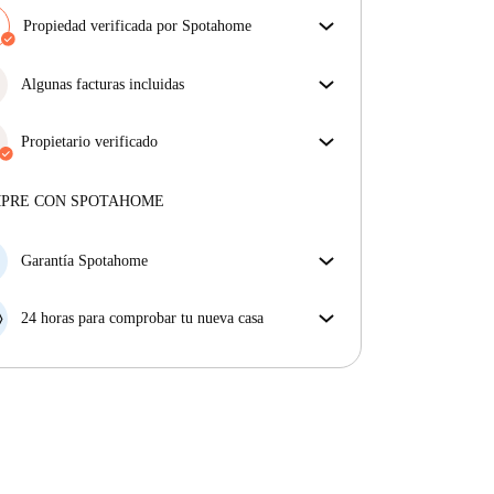
Propiedad verificada por Spotahome
Nuestro equipo ha revisado la casa para asegurar que
obtienes exactamente lo que ves en el anuncio.
Algunas facturas incluidas
Más sobre la verificación
Algunas facturas están incluidas; otras no. Consulta
la descripción del anuncio para ver qué suministros
Propietario verificado
están incluidos en tu alquiler y cuáles tendrás que
Privado
·
10 años
con nosotros
pagar aparte.
Más sobre este arrendador
MPRE CON SPOTAHOME
Más sobre la verificación
Garantía Spotahome
Si el propietario cancela tu reserva dentro de las 48
horas previas a la fecha de entrada, Spotahome A) te
24 horas para comprobar tu nueva casa
ayudará a encontrar un nuevo alojamiento y cubrirá
Si existe alguna diferencia con el anuncio que viste
el hotel hasta que encuentres nueva casa o B) te hará
en Spotahome, comunícanoslo dentro de las 24 horas
la devolución íntegra de la reserva.
siguientes a tu llegada para que podamos buscar una
solución.