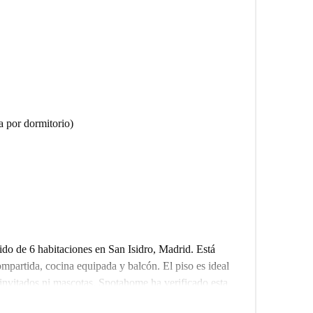
 por dormitorio)
ido de 6 habitaciones en San Isidro, Madrid. Está
partida, cocina equipada y balcón. El piso es ideal
 invitados ni mascotas. Spotahome ha verificado esta
rmación y la fiabilidad del anuncio.