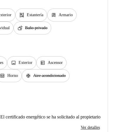
shelves
dresser
xterior
Estantería
Armario
soap
vidual
Baño privado
image
elevator
es
Exterior
Ascensor
oven_gen
ac_unit
Horno
Aire acondicionado
El certificado energético se ha solicitado al propietario
Ver detalles