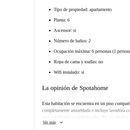
Tipo de propiedad: apartamento
Planta: 6
Ascensor: si
Número de baños: 2
Ocupación máxima: 6 personas (1 persona
Ropa de cama y toallas: no
Wifi instalado: si
La opinión de Spotahome
Esta habitación se encuentra en un piso compart
completamente amueblada e incluye lavadora com
para estudiantes y profesionales. No se admiten
keyboard_arrow_down
Ver más
propiedad para garantizar la exactitud de la info