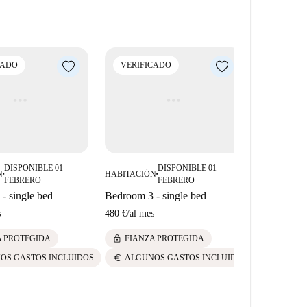
eso a diversos puntos de interés. En las inmediaciones,
azas del Manzanares y la Fuente de San Isidro.
taurantes, como Jemasat S.A., Río Bravo y Bar
ercado Ahorramás está cerca, lo que facilita la compra
CADO
VERIFICADO
VERIFI
DISPONIBLE 01
DISPONIBLE 01
N
HABITACIÓN
HABITACIÓ
■
■
FEBRERO
FEBRERO
- single bed
Bedroom 3 - single bed
Bedroom 6 
s
480 €
/
al mes
450 €
/
al me
lock
lock
A PROTEGIDA
FIANZA PROTEGIDA
FIANZ
euro
euro
OS GASTOS INCLUIDOS
ALGUNOS GASTOS INCLUIDOS
ALGUN