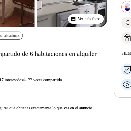
Ver más fotos
euro
s habitaciones
artido de 6 habitaciones en alquiler
SIE
ios_share
17
interesados
22
veces compartido
gurar que obtienes exactamente lo que ves en el anuncio.