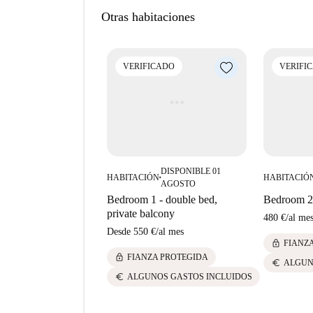
San Isidro es una zona residencial con fácil acc
Otras habitaciones
podrá explorar la Zona Arqueológica de las Terr
También encontrará una amplia variedad de res
Montes, todos a poca distancia a pie. El superm
VERIFICADO
VERIFI
de alimentos y otros productos básicos.
DISPONIBLE 01
HABITACIÓN
HABITACIÓ
■
AGOSTO
Bedroom 1 - double bed,
Bedroom 2 
private balcony
480 €
/
al me
Desde
550 €
/
al mes
lock
FIANZ
lock
FIANZA PROTEGIDA
euro
ALGUN
euro
ALGUNOS GASTOS INCLUIDOS