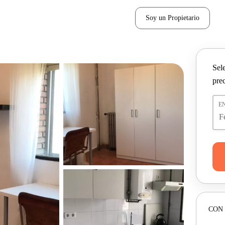
Soy un Propietario
Sel
pre
E
CON 