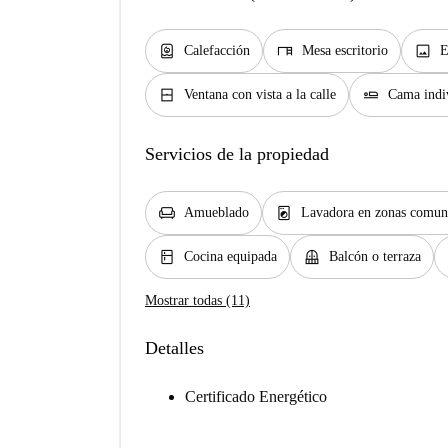
water_heater
desk
image
Calefacción
Mesa escritorio
E
window_closed
airline_seat_flat
Ventana con vista a la calle
Cama indi
Servicios de la propiedad
chair
local_laundry_service
Amueblado
Lavadora en zonas comun
kitchen
balcony
Cocina equipada
Balcón o terraza
Mostrar todas (11)
Detalles
Certificado Energético