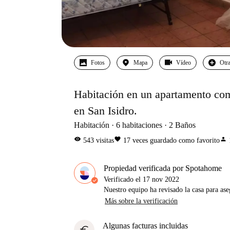
Fotos
Mapa
Vídeo
Otra
Habitación en un apartamento comp
en San Isidro.
Habitación
6
habitaciones
2
Baños
visibility
favorite
person
543
visitas
17
veces guardado como favorito
Propiedad verificada por Spotahome
Verificado el
17 nov 2022
Nuestro equipo ha revisado la casa para ase
Más sobre la verificación
Algunas facturas incluidas