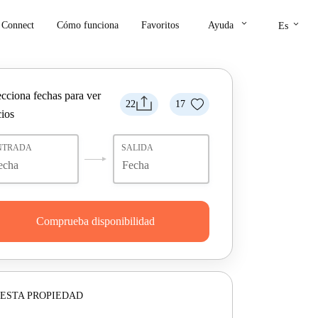
keyboard_arrow_down
keyboard_arrow_down
Connect
Cómo funciona
Favoritos
Ayuda
Es
ecciona fechas para ver
22
17
cios
NTRADA
SALIDA
Comprueba disponibilidad
ESTA PROPIEDAD