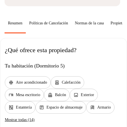
Resumen
Políticas de Cancelación
Normas de la casa
Propietari
¿Qué ofrece esta propiedad?
Tu habitación (Dormitorio 5)
ac_unit
water_heater
Aire acondicionado
Calefacción
desk
balcony
image
Mesa escritorio
Balcón
Exterior
shelves
package
dresser
Estantería
Espacio de almacenaje
Armario
Mostrar todas (14)