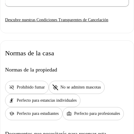
Descubre nuestras Condiciones Transparentes de Cancelación
Normas de la casa
Normas de la propiedad
smoke_free
pet_supplies
Prohibido fumar
No se admiten mascotas
hail
Perfecto para estancias individuales
school
business_center
Perfecto para estudiantes
Perfecto para profesionales
Documentos que necesitarás para reservar esta