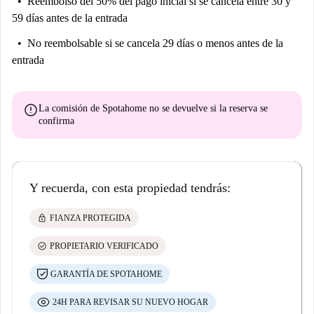
Reembolso del 50% del pago inicial
si se cancela entre 30 y
59 días antes de la entrada
No reembolsable
si se cancela 29 días o menos antes de la
entrada
error
La comisión de Spotahome
no se devuelve
si la reserva se
confirma
Y recuerda, con esta propiedad tendrás:
lock
FIANZA PROTEGIDA
check_circle
PROPIETARIO VERIFICADO
GARANTÍA DE SPOTAHOME
24H PARA REVISAR SU NUEVO HOGAR