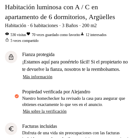
Habitación luminosa con A / C en
apartamento de 6 dormitorios, Argüelles
Habitación
6
habitaciones
3
Baños
200
m2
visibility
favorite
person
536
visitas
70
veces guardado como favorito
12
interesados
ios_share
5
veces compartido
Fianza protegida
lock
¡Estamos aquí para ponértelo fácil! Si el propietario no
te devuelve la fianza, nosotros te la reembolsamos.
Más información
propiedad verificada por Alejandro
Nuestro homechecker ha revisado la casa para asegurar que
obtienes exactamente lo que ves en el anuncio.
Más sobre la verificación
Facturas incluidas
euro
Disfruta de una vida sin preocupaciones con las facturas