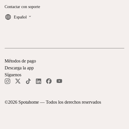
Contactar con soporte
keyboard_arrow_down
Español
Métodos de pago
Descarga la app
Síguenos
©
2026
Spotahome —
Todos los derechos reservados