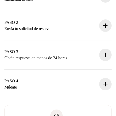
Proceso de reserva 100% online.
Casas y Propietarios verificados.
Tienes toda la información necesaria por adelantado.
PASO 2
Envía tu solicitud de reserva
Envía detalles básicos de tu perfil y de tu método de pago.
Recuerda que no te cobraremos nada hasta que el
propietario acepte.
PASO 3
Obtén respuesta en menos de 24 horas
El propietario tiene menos de 24 horas para confirmar.
Si es aceptada, te haremos el cargo y te pondremos en
contacto con el propietario.
PASO 4
Si es rechazada: No te haremos ningún cargo y te
Múdate
ofreceremos alternativas.
Acuerda con el propietario los detalles de tu llegada,
Documentos necesarios si tu propiedad es “
Spotahome
recogida de llaves, etc.
plus
”.
Spotahome sólo transferirá el primer pago al propietario si
Documento de identidad o Pasaporte