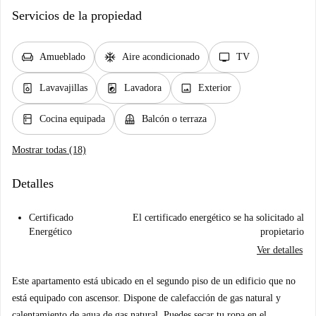
Servicios de la propiedad
chair
ac_unit
tv
Amueblado
Aire acondicionado
TV
dishwasher_gen
local_laundry_service
image
Lavavajillas
Lavadora
Exterior
kitchen
balcony
Cocina equipada
Balcón o terraza
Mostrar todas (18)
Detalles
Certificado
El certificado energético se ha solicitado al
Energético
propietario
Ver detalles
Este apartamento está ubicado en el segundo piso de un edificio que no
está equipado con ascensor. Dispone de calefacción de gas natural y
calentamiento de agua de gas natural. Puedes secar tu ropa en el