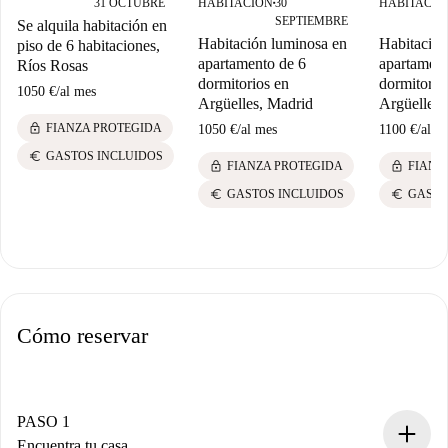
31 OCTUBRE
HABITACIÓN
30
HABITACIÓ
■
SEPTIEMBRE
Se alquila habitación en
Habitación luminosa en
Habitación
piso de 6 habitaciones,
apartamento de 6
apartament
Ríos Rosas
dormitorios en
dormitorio
1050 €
/
al mes
Argüelles, Madrid
Argüelles,
lock
FIANZA PROTEGIDA
1050 €
/
al mes
1100 €
/
al m
euro
GASTOS INCLUIDOS
lock
lock
FIANZA PROTEGIDA
FIANZ
euro
euro
GASTOS INCLUIDOS
GASTO
Cómo reservar
PASO 1
Encuentra tu casa