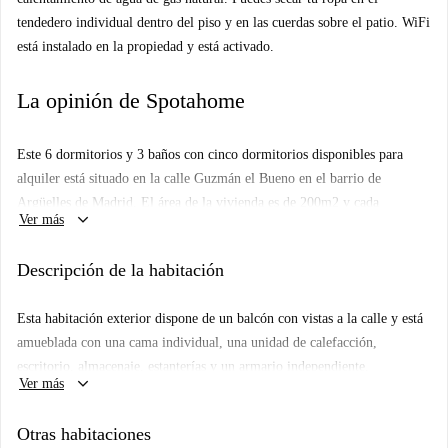
tendedero individual dentro del piso y en las cuerdas sobre el patio. WiFi
está instalado en la propiedad y está activado.
La opinión de Spotahome
Este 6 dormitorios y 3 baños con cinco dormitorios disponibles para
alquiler está situado en la calle Guzmán el Bueno en el barrio de
Argüelles de Madrid. El área de la vivienda es de 200m2 y cada
keyboard_arrow_down
Ver más
habitación cuenta con mobiliario moderno - desde la sala de estar con
balcón, la cocina con horno y lavavajillas, con dos baños compartidos,
Descripción de la habitación
así como las cinco habitaciones disponibles. Cada habitación está
equipada con aire acondicionado. Este apartamento es ideal para
Esta habitación exterior dispone de un balcón con vistas a la calle y está
cualquiera que quiera estar cerca de la Ciudad Universitaria, ya que esta
amueblada con una cama individual, una unidad de calefacción,
zona es ideal para los estudiantes!
escritorio, almacenaje, estanterías y un armario independiente.
keyboard_arrow_down
Ver más
Otras habitaciones