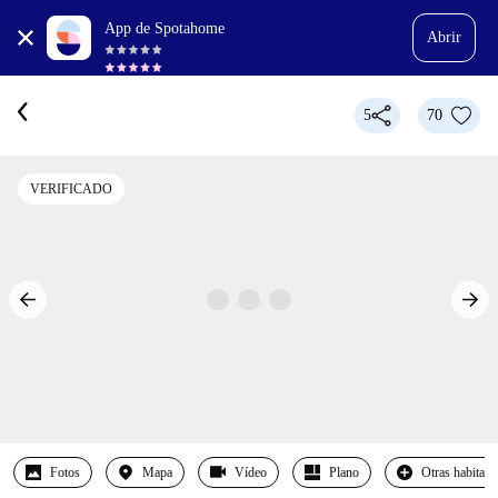
App de Spotahome
Abrir
5
70
VERIFICADO
Fotos
Mapa
Vídeo
Plano
Otras habitaci