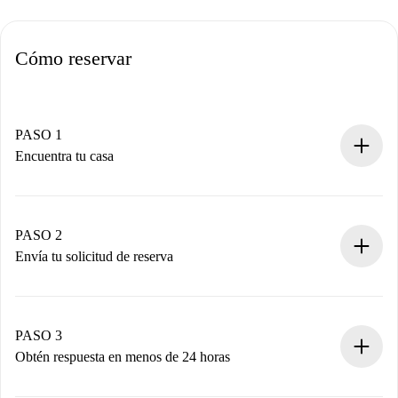
Cómo reservar
PASO 1
Encuentra tu casa
Proceso de reserva 100% online.
Casas y Propietarios verificados.
Tienes toda la información necesaria por adelantado.
PASO 2
Envía tu solicitud de reserva
Envía detalles básicos de tu perfil y de tu método de pago.
Recuerda que no te cobraremos nada hasta que el
propietario acepte.
PASO 3
Obtén respuesta en menos de 24 horas
El propietario tiene menos de 24 horas para confirmar.