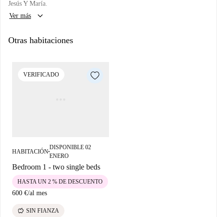
Jesús Y María.
keyboard_arrow_down
Ver más
Otras habitaciones
VERIFICADO
DISPONIBLE 02
HABITACIÓN
■
ENERO
Bedroom 1 - two single beds
HASTA UN 2 % DE DESCUENTO
600 €
/
al mes
savings
SIN FIANZA