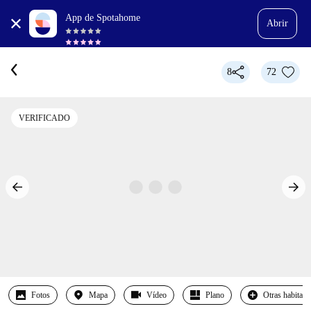
App de Spotahome
Abrir
8
72
VERIFICADO
Fotos
Mapa
Vídeo
Plano
Otras habitaci