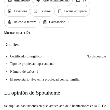
chair
ac_unit
tv
Amueblado
Aire acondicionado
TV
local_laundry_service
image
kitchen
Lavadora
Exterior
Cocina equipada
balcony
water_heater
Balcón o terraza
Calefacción
Mostrar todas (12)
Detalles
Certificado Energético
No disponible
Tipo de propiedad: apartamento
Número de baños: 1
El propietario vive en la propiedad con su familia.
La opinión de Spotahome
Se alquilan habitaciones en piso amueblado de 2 habitaciones en la C. De