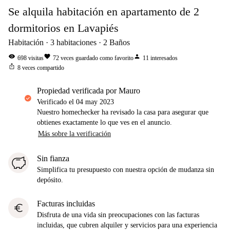
Se alquila habitación en apartamento de 2
dormitorios en Lavapiés
Habitación
3
habitaciones
2
Baños
visibility
favorite
person
698
visitas
72
veces guardado como favorito
11
interesados
ios_share
8
veces compartido
propiedad verificada por Mauro
Verificado el
04 may 2023
Nuestro homechecker ha revisado la casa para asegurar que
obtienes exactamente lo que ves en el anuncio.
Más sobre la verificación
Sin fianza
Simplifica tu presupuesto con nuestra opción de mudanza sin
depósito.
Facturas incluidas
euro
Disfruta de una vida sin preocupaciones con las facturas
incluidas, que cubren alquiler y servicios para una experiencia