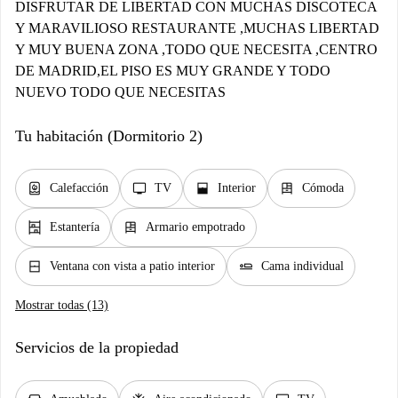
DISFRUTAR DE LIBERTAD CON MUCHAS DISCOTECA
Y MARAVILIOSO RESTAURANTE ,MUCHAS LIBERTAD
Y MUY BUENA ZONA ,TODO QUE NECESITA ,CENTRO
DE MADRID,EL PISO ES MUY GRANDE Y TODO
NUEVO TODO QUE NECESITAS
Tu habitación (Dormitorio 2)
water_heater
tv
window_open
dresser
Calefacción
TV
Interior
Cómoda
shelves
dresser
Estantería
Armario empotrado
window_closed
airline_seat_flat
Ventana con vista a patio interior
Cama individual
Mostrar todas (13)
Servicios de la propiedad