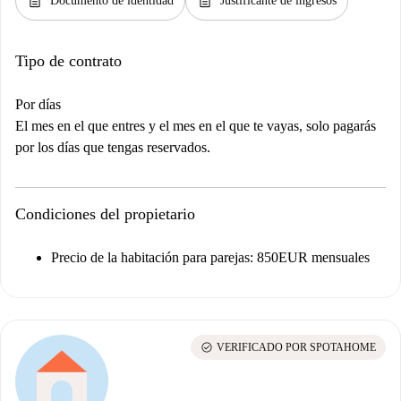
description
description
Documento de identidad
Justificante de ingresos
Tipo de contrato
Por días
El mes en el que entres y el mes en el que te vayas, solo pagarás
por los días que tengas reservados.
Condiciones del propietario
Precio de la habitación para parejas: 850EUR mensuales
check_circle
VERIFICADO POR SPOTAHOME