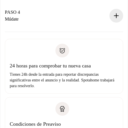
Si es aceptada, te haremos el cargo y te pondremos en
contacto con el propietario.
PASO 4
Si es rechazada: No te haremos ningún cargo y te
Múdate
ofreceremos alternativas.
Acuerda con el propietario los detalles de tu llegada,
Documentos necesarios si tu propiedad es “
Spotahome
recogida de llaves, etc.
plus
”.
Spotahome sólo transferirá el primer pago al propietario si
Documento de identidad o Pasaporte
no nos comunicas ningún problema.
Prueba de solvencia
Domiciliación del pago
24 horas para comprobar tu nueva casa
Tienes 24h desde la entrada para reportar discrepancias
significativas entre el anuncio y la realidad. Spotahome trabajará
para resolverlo.
Condiciones de Preaviso