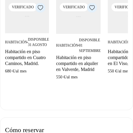
VERIFICADO
VERIFICADO
VERIFICA
DISPONIBLE
D
DISPONIBLE
HABITACIÓN
HABITACIÓN
■
■
31 AGOSTO
0
HABITACIÓN
01
■
SEPTIEMBRE
Habitación en piso
Habitación e
Habitación en piso
compartido en Cuatro
compartido en
compartido en alquiler
Caminos, Madrid.
en El Viso, M
en Valverde, Madrid
680 €
/
al mes
550 €
/
al mes
550 €
/
al mes
Cómo reservar