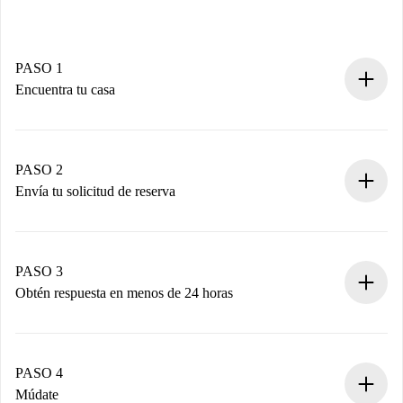
PASO 1
Encuentra tu casa
Proceso de reserva 100% online.
Casas y Propietarios verificados.
Tienes toda la información necesaria por adelantado.
PASO 2
Envía tu solicitud de reserva
Envía detalles básicos de tu perfil y de tu método de pago.
Recuerda que no te cobraremos nada hasta que el
propietario acepte.
PASO 3
Obtén respuesta en menos de 24 horas
El propietario tiene menos de 24 horas para confirmar.
Si es aceptada, te haremos el cargo y te pondremos en
contacto con el propietario.
PASO 4
Si es rechazada: No te haremos ningún cargo y te
Múdate