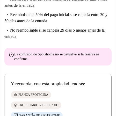
antes de la entrada
Reembolso del 50% del pago inicial
si se cancela entre 30 y
59 días antes de la entrada
No reembolsable
si se cancela 29 días o menos antes de la
entrada
error
La comisión de Spotahome
no se devuelve
si la reserva se
confirma
Y recuerda, con esta propiedad tendrás:
lock
FIANZA PROTEGIDA
check_circle
PROPIETARIO VERIFICADO
GARANTÍA DE SPOTAHOME