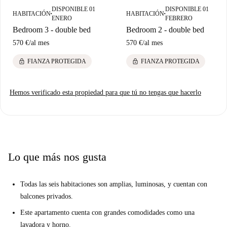
DISPONIBLE 01
DISPONIBLE 01
HABITACIÓN
HABITACIÓN
■
■
ENERO
FEBRERO
Bedroom 3 - double bed
Bedroom 2 - double bed
570 €
/
al mes
570 €
/
al mes
lock
lock
FIANZA PROTEGIDA
FIANZA PROTEGIDA
Hemos verificado esta propiedad para que tú no tengas que hacerlo
Lo que más nos gusta
Todas las seis habitaciones son amplias, luminosas, y cuentan con
balcones privados.
Este apartamento cuenta con grandes comodidades como una
lavadora y horno.