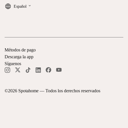
keyboard_arrow_down
Español
Métodos de pago
Descarga la app
Síguenos
©
2026
Spotahome —
Todos los derechos reservados