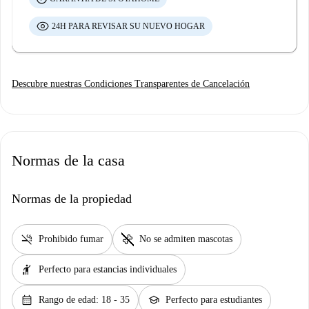
24H PARA REVISAR SU NUEVO HOGAR
Descubre nuestras Condiciones Transparentes de Cancelación
Normas de la casa
Normas de la propiedad
smoke_free
pet_supplies
Prohibido fumar
No se admiten mascotas
hail
Perfecto para estancias individuales
calendar_month
school
Rango de edad: 18 - 35
Perfecto para estudiantes