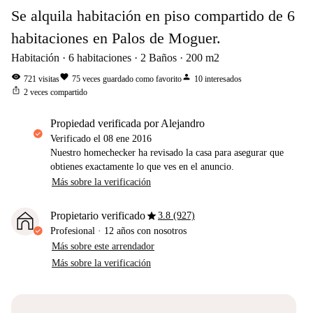
Se alquila habitación en piso compartido de 6
habitaciones en Palos de Moguer.
Habitación
6
habitaciones
2
Baños
200
m2
visibility
favorite
person
721
visitas
75
veces guardado como favorito
10
interesados
ios_share
2
veces compartido
propiedad verificada por Alejandro
Verificado el
08 ene 2016
Nuestro homechecker ha revisado la casa para asegurar que
obtienes exactamente lo que ves en el anuncio.
Más sobre la verificación
star
Propietario verificado
3.8 (927)
Profesional
·
12 años
con nosotros
Más sobre este arrendador
Más sobre la verificación