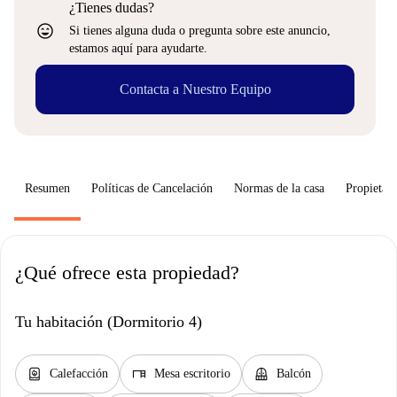
¿Tienes dudas?
sentiment_very_satisfied
Si tienes alguna duda o pregunta sobre este anuncio,
estamos aquí para ayudarte.
Contacta a Nuestro Equipo
Resumen
Políticas de Cancelación
Normas de la casa
Propietari
¿Qué ofrece esta propiedad?
Tu habitación (Dormitorio 4)
water_heater
desk
balcony
Calefacción
Mesa escritorio
Balcón