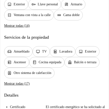
image
key
dresser
Exterior
Llave personal
Armario
window_closed
airline_seat_flat
Ventana con vista a la calle
Cama doble
Mostrar todas (14)
Servicios de la propiedad
chair
tv
local_laundry_service
image
Amueblado
TV
Lavadora
Exterior
elevator
kitchen
balcony
Ascensor
Cocina equipada
Balcón o terraza
water_heater
Otro sistema de calefacción
Mostrar todas (17)
Detalles
Certificado
El certificado energético se ha solicitado al