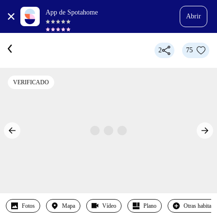
App de Spotahome
Abrir
2
75
VERIFICADO
Fotos
Mapa
Vídeo
Plano
Otras habitaci