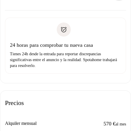
ofreceremos alternativas.
Acuerda con el propietario los detalles de tu llegada,
Documentos necesarios si tu propiedad es “
Spotahome
recogida de llaves, etc.
plus
”.
Spotahome sólo transferirá el primer pago al propietario si
Documento de identidad o Pasaporte
no nos comunicas ningún problema.
Prueba de solvencia
Domiciliación del pago
24 horas para comprobar tu nueva casa
Tienes 24h desde la entrada para reportar discrepancias
significativas entre el anuncio y la realidad. Spotahome trabajará
para resolverlo.
Precios
Alquiler mensual
570 €
al mes