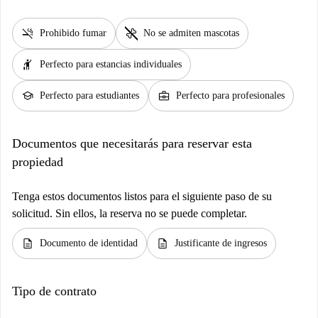
smoke_free
pet_supplies
Prohibido fumar
No se admiten mascotas
hail
Perfecto para estancias individuales
school
business_center
Perfecto para estudiantes
Perfecto para profesionales
Documentos que necesitarás para reservar esta
propiedad
Tenga estos documentos listos para el siguiente paso de su
solicitud. Sin ellos, la reserva no se puede completar.
description
description
Documento de identidad
Justificante de ingresos
Tipo de contrato