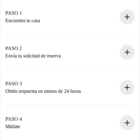
PASO 1
Encuentra tu casa
Proceso de reserva 100% online.
Casas y Propietarios verificados.
Tienes toda la información necesaria por adelantado.
PASO 2
Envía tu solicitud de reserva
Envía detalles básicos de tu perfil y de tu método de pago.
Recuerda que no te cobraremos nada hasta que el
propietario acepte.
PASO 3
Obtén respuesta en menos de 24 horas
El propietario tiene menos de 24 horas para confirmar.
Si es aceptada, te haremos el cargo y te pondremos en
contacto con el propietario.
PASO 4
Si es rechazada: No te haremos ningún cargo y te
Múdate
ofreceremos alternativas.
Acuerda con el propietario los detalles de tu llegada,