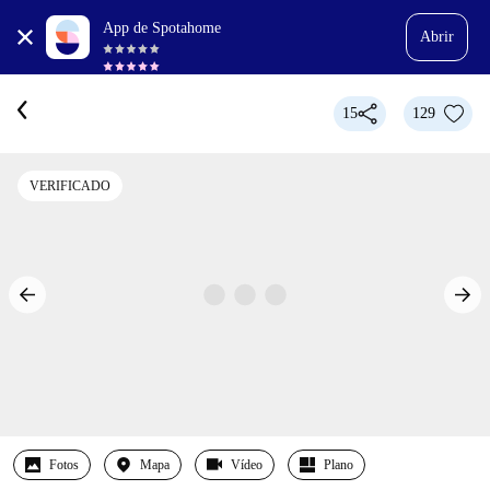
App de Spotahome
Abrir
15
129
VERIFICADO
Fotos
Mapa
Vídeo
Plano