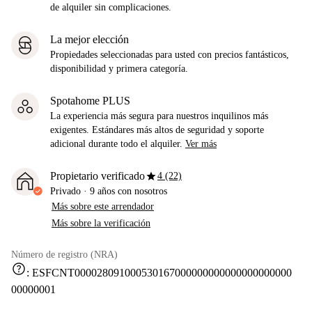
de alquiler sin complicaciones.
La mejor elección
Propiedades seleccionadas para usted con precios fantásticos,
disponibilidad y primera categoría.
Spotahome PLUS
La experiencia más segura para nuestros inquilinos más
exigentes. Estándares más altos de seguridad y soporte
adicional durante todo el alquiler.
Ver más
star
Propietario verificado
4 (22)
Privado
·
9 años
con nosotros
Más sobre este arrendador
Más sobre la verificación
Número de registro (NRA)
help
:
ESFCNT000028091000530167000000000000000000000
00000001