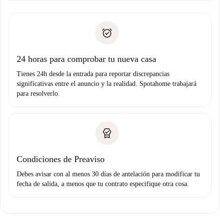
Documentos necesarios si tu propiedad es “
Spotahome
recogida de llaves, etc.
plus
”.
Spotahome sólo transferirá el primer pago al propietario si
Documento de identidad o Pasaporte
no nos comunicas ningún problema.
Prueba de solvencia
Domiciliación del pago
24 horas para comprobar tu nueva casa
Tienes 24h desde la entrada para reportar discrepancias
significativas entre el anuncio y la realidad. Spotahome trabajará
para resolverlo.
Condiciones de Preaviso
Debes avisar con al menos 30 días de antelación para modificar tu
fecha de salida, a menos que tu contrato especifique otra cosa.