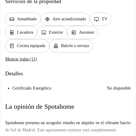
Servicios de la propiedad
chair
ac_unit
tv
Amueblado
Aire acondicionado
TV
local_laundry_service
image
elevator
Lavadora
Exterior
Ascensor
kitchen
balcony
Cocina equipada
Balcón o terraza
Mostrar todas (11)
Detalles
Certificado Energético
No disponible
La opinión de Spotahome
Spotahome presenta un acogedor estudio en alquiler en el vibrante barrio
de Sol de Madrid. Este apartamento exterior está completamente