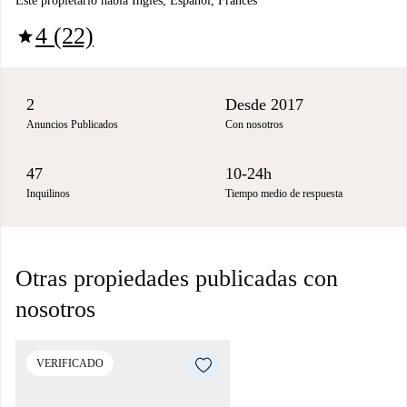
Este propietario habla Inglés, Español, Francés
4 (22)
star
2
Desde 2017
Anuncios Publicados
Con nosotros
47
10-24h
Inquilinos
Tiempo medio de respuesta
Otras propiedades publicadas con
nosotros
VERIFICADO