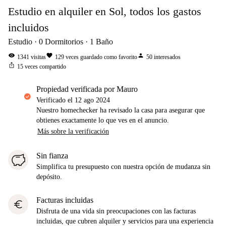
Estudio en alquiler en Sol, todos los gastos
incluidos
Estudio
0
Dormitorios
1
Baño
visibility
favorite
person
1341
visitas
129
veces guardado como favorito
50
interesados
ios_share
15
veces compartido
propiedad verificada por Mauro
Verificado el
12 ago 2024
Nuestro homechecker ha revisado la casa para asegurar que
obtienes exactamente lo que ves en el anuncio.
Más sobre la verificación
Sin fianza
Simplifica tu presupuesto con nuestra opción de mudanza sin
depósito.
Facturas incluidas
euro
Disfruta de una vida sin preocupaciones con las facturas
incluidas, que cubren alquiler y servicios para una experiencia