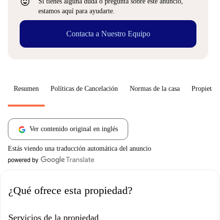
sentiment_very_satisfied
Si tienes alguna duda o pregunta sobre este anuncio,
estamos aquí para ayudarte.
Contacta a Nuestro Equipo
Resumen
Políticas de Cancelación
Normas de la casa
Propietari
Ver contenido original en inglés
Estás viendo una traducción automática del anuncio
¿Qué ofrece esta propiedad?
Servicios de la propiedad