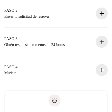
Casas y Propietarios verificados.
Tienes toda la información necesaria por adelantado.
PASO 2
Envía tu solicitud de reserva
Envía detalles básicos de tu perfil y de tu método de pago.
Recuerda que no te cobraremos nada hasta que el
propietario acepte.
PASO 3
Obtén respuesta en menos de 24 horas
El propietario tiene menos de 24 horas para confirmar.
Si es aceptada, te haremos el cargo y te pondremos en
contacto con el propietario.
PASO 4
Si es rechazada: No te haremos ningún cargo y te
Múdate
ofreceremos alternativas.
Acuerda con el propietario los detalles de tu llegada,
Documentos necesarios si tu propiedad es “
Spotahome
recogida de llaves, etc.
plus
”.
Spotahome sólo transferirá el primer pago al propietario si
Documento de identidad o Pasaporte
no nos comunicas ningún problema.
Prueba de solvencia
Domiciliación del pago