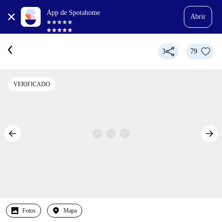
App de Spotahome
Abrir
3
79
VERIFICADO
Fotos
Mapa