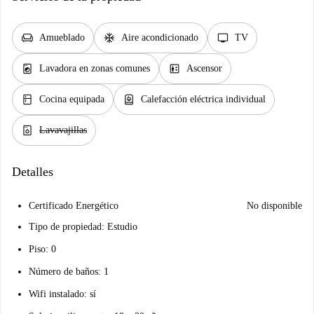
chair
ac_unit
tv
Amueblado
Aire acondicionado
TV
local_laundry_service
elevator
Lavadora en zonas comunes
Ascensor
kitchen
water_heater
Cocina equipada
Calefacción eléctrica individual
dishwasher_gen
Lavavajillas
Detalles
Certificado Energético
No disponible
Tipo de propiedad: Estudio
Piso: 0
Número de baños: 1
Wifi instalado: sí