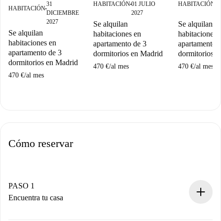
31
HABITACIÓN
01 JULIO
HABITACIÓN
1
■
■
HABITACIÓN
■
DICIEMBRE
2027
2
2027
Se alquilan
Se alquilan
Se alquilan
habitaciones en
habitaciones 
habitaciones en
apartamento de 3
apartamento 
apartamento de 3
dormitorios en Madrid
dormitorios 
dormitorios en Madrid
470 €
/
al mes
470 €
/
al mes
470 €
/
al mes
Cómo reservar
PASO 1
Encuentra tu casa
Proceso de reserva 100% online.