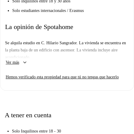
Solo inquilinos entre 18 y 30 años
Solo estudiantes internacionales / Erasmus
La opinión de Spotahome
Se alquila estudio en C. Hilario Sangrador. La vivienda se encuentra en
la planta baja de un edificio con ascensor. La vivienda incluye aire
acondicionado.
keyboard_arrow_down
Ver más
Hemos verificado esta propiedad para que tú no tengas que hacerlo
A tener en cuenta
Solo Inquilinos entre 18 - 30