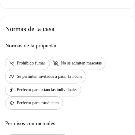
Normas de la casa
Normas de la propiedad
smoke_free
pet_supplies
Prohibido fumar
No se admiten mascotas
person_add
Se permiten invitados a pasar la noche
hail
Perfecto para estancias individuales
school
Perfecto para estudiantes
Permisos contractuales