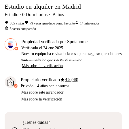
Estudio en alquiler en Madrid
Estudio
0
Dormitorios
Baños
visibility
favorite
person
855
visitas
79
veces guardado como favorito
14
interesados
ios_share
3
veces compartido
Propiedad verificada por Spotahome
Verificado el
24 ene 2025
Nuestro equipo ha revisado la casa para asegurar que obtienes
exactamente lo que ves en el anuncio.
Más sobre la verificación
star
Propietario verificado
4.5 (48)
Privado
·
4 años
con nosotros
Más sobre este arrendador
Más sobre la verificación
¿Tienes dudas?