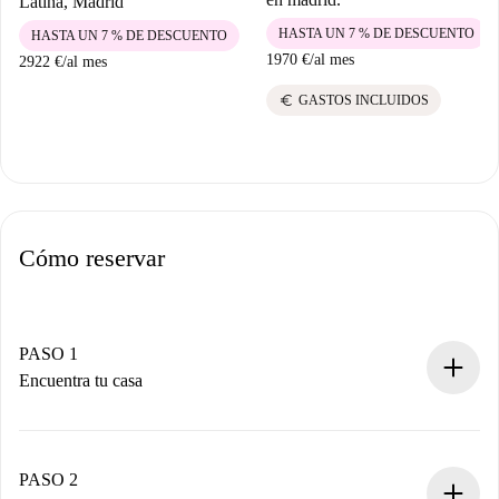
Latina, Madrid
HASTA UN 7 % DE DESCUENTO
HASTA UN 7 % DE DESCUENTO
1970 €
/
al mes
2922 €
/
al mes
euro
GASTOS INCLUIDOS
Cómo reservar
PASO 1
Encuentra tu casa
Proceso de reserva 100% online.
Casas y Propietarios verificados.
Tienes toda la información necesaria por adelantado.
PASO 2