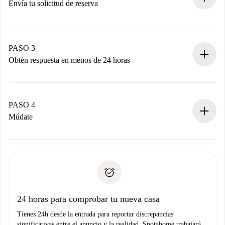
Envía tu solicitud de reserva
Envía detalles básicos de tu perfil y de tu método de pago.
Recuerda que no te cobraremos nada hasta que el
propietario acepte.
PASO 3
Obtén respuesta en menos de 24 horas
El propietario tiene menos de 24 horas para confirmar.
Si es aceptada, te haremos el cargo y te pondremos en
contacto con el propietario.
PASO 4
Si es rechazada: No te haremos ningún cargo y te
Múdate
ofreceremos alternativas.
Acuerda con el propietario los detalles de tu llegada,
Documentos necesarios si tu propiedad es “
Spotahome
recogida de llaves, etc.
plus
”.
Spotahome sólo transferirá el primer pago al propietario si
Documento de identidad o Pasaporte
no nos comunicas ningún problema.
Prueba de solvencia
Domiciliación del pago
24 horas para comprobar tu nueva casa
Tienes 24h desde la entrada para reportar discrepancias
significativas entre el anuncio y la realidad. Spotahome trabajará