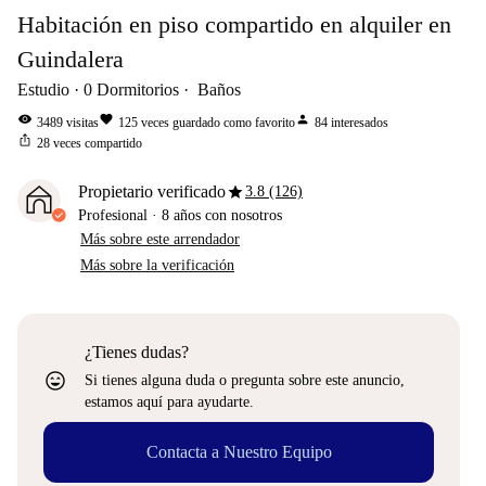
Habitación en piso compartido en alquiler en
Guindalera
Estudio
0
Dormitorios
Baños
visibility
favorite
person
3489
visitas
125
veces guardado como favorito
84
interesados
ios_share
28
veces compartido
star
Propietario verificado
3.8 (126)
Profesional
·
8 años
con nosotros
Más sobre este arrendador
Más sobre la verificación
¿Tienes dudas?
sentiment_very_satisfied
Si tienes alguna duda o pregunta sobre este anuncio,
estamos aquí para ayudarte.
Contacta a Nuestro Equipo