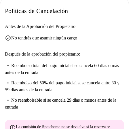
Braulio, Donde Nora y Vía 22. Encontrarás una gran variedad de
Políticas de Cancelación
supermercados, con los mercados Dia y Primaprix cerca. Lugares de
interés cultural e histórico como el Palacio Marqués de Amboage y
Bajorrelieve del Encierro están a poca distancia. Elige esta propiedad
Antes de la Aprobación del Propietario
para disfrutar de un estilo de vida urbano bien conectado.
check_circle
No tendrás que asumir ningún cargo
Después de la aprobación del propietario:
Reembolso total del pago inicial
si se cancela 60 días o más
antes de la entrada
Reembolso del 50% del pago inicial
si se cancela entre 30 y
59 días antes de la entrada
No reembolsable
si se cancela 29 días o menos antes de la
entrada
error
La comisión de Spotahome
no se devuelve
si la reserva se