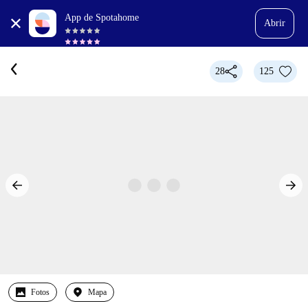
App de Spotahome
Abrir
28
125
Fotos
Mapa