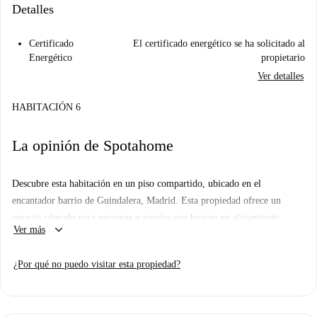
Detalles
Certificado
El certificado energético se ha solicitado al
Energético
propietario
Ver detalles
HABITACIÓN 6
La opinión de Spotahome
Descubre esta habitación en un piso compartido, ubicado en el
encantador barrio de Guindalera, Madrid. Esta propiedad ofrece un
espacio cómodo para personas o parejas que buscan un alojamiento
keyboard_arrow_down
Ver más
acogedor en la ciudad. El apartamento se beneficia del exhaustivo
proceso de selección de Spotahome, lo que garantiza la confianza de los
¿Por qué no puedo visitar esta propiedad?
propietarios para tu tranquilidad.
Guindalera es una zona vibrante con numerosas atracciones cercanas.
Disfruta de deliciosas comidas en restaurantes locales como Casa