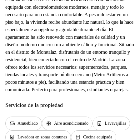
equipada con electrodomésticos modernos, menaje y todo lo
necesario para una estancia confortable. A pesar de estar en un
piso bajo, la vivienda recibe abundante luz natural, lo que la hace
especialmente acogedora y agradable durante el día. El
apartamento ha sido renovado con materiales de calidad y un
diseño moderno que crea un ambiente cálido y funcional. Situado
en el distrito de Moratalaz, disfrutarás de un entorno tranquilo y
residencial, bien conectado con el centro de Madrid. La zona
ofrece todos los servicios necesarios: supermercados, parques,
tiendas locales y transporte público cercano (Metro Artilleros a
pocos minutos a pie), facilitando una estancia práctica y bien
comunicada. Perfecto para profesionales, estudiantes o parejas.
Servicios de la propiedad
chair
ac_unit
dishwasher_gen
Amueblado
Aire acondicionado
Lavavajillas
local_laundry_service
kitchen
Lavadora en zonas comunes
Cocina equipada