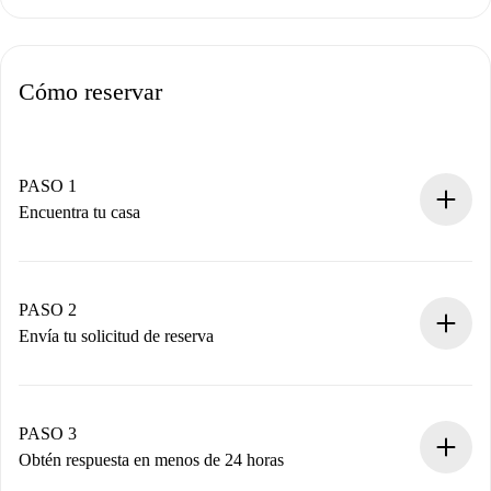
Cómo reservar
PASO 1
Encuentra tu casa
Proceso de reserva 100% online.
Casas y Propietarios verificados.
Tienes toda la información necesaria por adelantado.
PASO 2
Envía tu solicitud de reserva
Envía detalles básicos de tu perfil y de tu método de pago.
Recuerda que no te cobraremos nada hasta que el
propietario acepte.
PASO 3
Obtén respuesta en menos de 24 horas