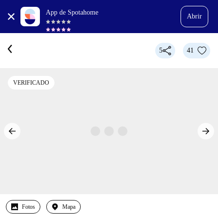
App de Spotahome
Abrir
5
41
VERIFICADO
Fotos
Mapa