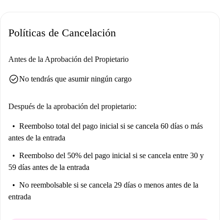
seguridad, y todos los propietarios de Spotahome son investigados
exhaustivamente.
Políticas de Cancelación
Marroquina es un barrio agradable y bien comunicado en el municipio
de Madrid, que ofrece servicios básicos y un cómodo acceso a los
servicios esenciales. En las inmediaciones, encontrará una variedad de
Antes de la Aprobación del Propietario
opciones gastronómicas como Bar El Parque 2 y Reformas Lavín, así
check_circle
No tendrás que asumir ningún cargo
como supermercados como Supermercados La Despensa y Condis. Esta
ubicación le ofrece todo lo necesario para una vida cómoda.
Después de la aprobación del propietario:
Reembolso total del pago inicial
si se cancela 60 días o más
antes de la entrada
Reembolso del 50% del pago inicial
si se cancela entre 30 y
59 días antes de la entrada
No reembolsable
si se cancela 29 días o menos antes de la
entrada