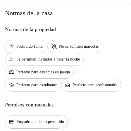
Normas de la casa
Normas de la propiedad
smoke_free
pet_supplies
Prohibido fumar
No se admiten mascotas
person_add
Se permiten invitados a pasar la noche
partner_heart
Perfecto para estancias en pareja
school
business_center
Perfecto para estudiantes
Perfecto para profesionales
Permisos contractuales
credit_score
Empadronamiento permitido