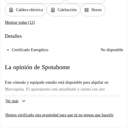
water_heater
water_heater
oven_gen
Caldera eléctrica
Calefacción
Horno
Mostrar todas (12)
Detalles
Certificado Energético
No disponible
La opinión de Spotahome
Este cómodo y equipado estudio está disponible para alquilar en
Marroquina. El apartamento está amueblado y cuenta con aire
acondicionado individual, calefacción central y sistema de agua caliente
keyboard_arrow_down
Ver más
eléctrica. Incluye cocina equipada con lavavajillas, horno y secadora.
Dispone de lavandería privada. Ofrece entretenimiento e internet (wifi
Hemos verificado esta propiedad para que tú no tengas que hacerlo
incluido). No se permite fumar ni se admiten mascotas. Spotahome ha
revisado personalmente esta propiedad, garantizando su calidad y