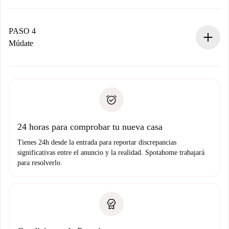
El propietario tiene menos de 24 horas para confirmar.
Si es aceptada, te haremos el cargo y te pondremos en
contacto con el propietario.
PASO 4
Si es rechazada: No te haremos ningún cargo y te
Múdate
ofreceremos alternativas.
Acuerda con el propietario los detalles de tu llegada,
Documentos necesarios si tu propiedad es “
Spotahome
recogida de llaves, etc.
plus
”.
Spotahome sólo transferirá el primer pago al propietario si
Documento de identidad o Pasaporte
no nos comunicas ningún problema.
Prueba de solvencia
Domiciliación del pago
24 horas para comprobar tu nueva casa
Tienes 24h desde la entrada para reportar discrepancias
significativas entre el anuncio y la realidad. Spotahome trabajará
para resolverlo.