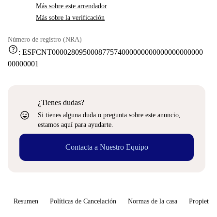
Más sobre este arrendador
Más sobre la verificación
Número de registro (NRA)
help
:
ESFCNT000028095000877574000000000000000000000
00000001
¿Tienes dudas?
sentiment_very_satisfied
Si tienes alguna duda o pregunta sobre este anuncio,
estamos aquí para ayudarte.
Contacta a Nuestro Equipo
Resumen
Políticas de Cancelación
Normas de la casa
Propietari