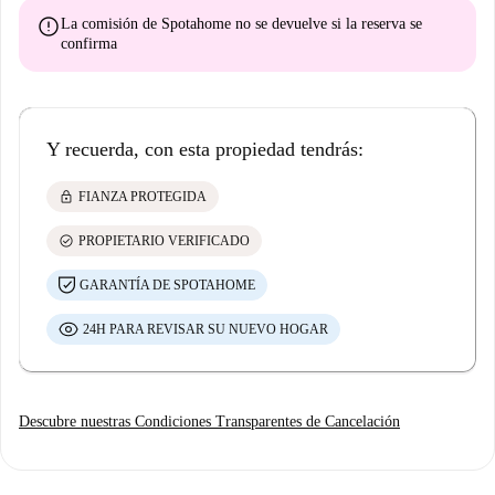
error
La comisión de Spotahome
no se devuelve
si la reserva se
confirma
Y recuerda, con esta propiedad tendrás:
lock
FIANZA PROTEGIDA
check_circle
PROPIETARIO VERIFICADO
GARANTÍA DE SPOTAHOME
24H PARA REVISAR SU NUEVO HOGAR
Descubre nuestras Condiciones Transparentes de Cancelación