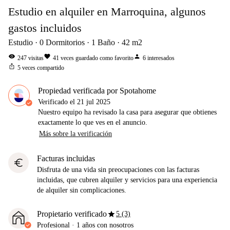
Estudio en alquiler en Marroquina, algunos
gastos incluidos
Estudio
0
Dormitorios
1
Baño
42
m2
visibility
favorite
person
247
visitas
41
veces guardado como favorito
6
interesados
ios_share
5
veces compartido
Propiedad verificada por Spotahome
Verificado el
21 jul 2025
Nuestro equipo ha revisado la casa para asegurar que obtienes
exactamente lo que ves en el anuncio.
Más sobre la verificación
Facturas incluidas
euro
Disfruta de una vida sin preocupaciones con las facturas
incluidas, que cubren alquiler y servicios para una experiencia
de alquiler sin complicaciones.
star
Propietario verificado
5 (3)
Profesional
·
1 años
con nosotros