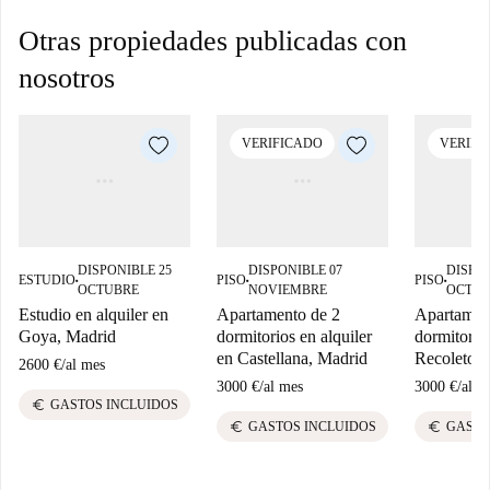
Otras propiedades publicadas con
nosotros
VERIFICADO
VERIFI
DISPONIBLE 25
DISPONIBLE 07
DISPON
ESTUDIO
PISO
PISO
■
■
■
OCTUBRE
NOVIEMBRE
OCTUB
Estudio en alquiler en
Apartamento de 2
Apartamen
Goya, Madrid
dormitorios en alquiler
dormitorio
en Castellana, Madrid
Recoletos,
2600 €
/
al mes
3000 €
/
al mes
3000 €
/
al m
euro
GASTOS INCLUIDOS
euro
euro
GASTOS INCLUIDOS
GASTO