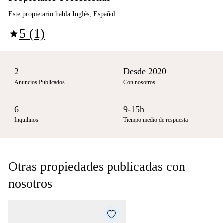
Este propietario habla Inglés, Español
5 (1)
star
2
Desde 2020
Anuncios Publicados
Con nosotros
6
9-15h
Inquilinos
Tiempo medio de respuesta
Otras propiedades publicadas con
nosotros