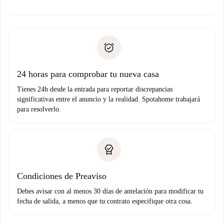
ofreceremos alternativas.
Acuerda con el propietario los detalles de tu llegada,
Documentos necesarios si tu propiedad es “
Spotahome
recogida de llaves, etc.
plus
”.
Spotahome sólo transferirá el primer pago al propietario si
Documento de identidad o Pasaporte
no nos comunicas ningún problema.
Prueba de solvencia
Domiciliación del pago
24 horas para comprobar tu nueva casa
Tienes 24h desde la entrada para reportar discrepancias
significativas entre el anuncio y la realidad. Spotahome trabajará
para resolverlo.
Condiciones de Preaviso
Debes avisar con al menos 30 días de antelación para modificar tu
fecha de salida, a menos que tu contrato especifique otra cosa.