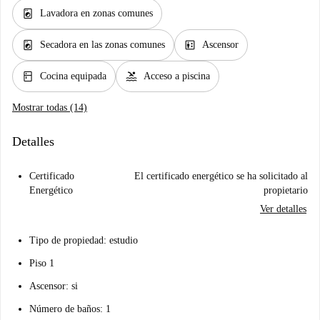
local_laundry_service
Lavadora en zonas comunes
local_laundry_service
elevator
Secadora en las zonas comunes
Ascensor
kitchen
pool
Cocina equipada
Acceso a piscina
Mostrar todas (14)
Detalles
Certificado
El certificado energético se ha solicitado al
Energético
propietario
Ver detalles
Tipo de propiedad: estudio
Piso 1
Ascensor: si
Número de baños: 1