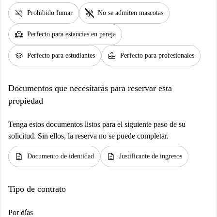
smoke_free
pet_supplies
Prohibido fumar
No se admiten mascotas
partner_heart
Perfecto para estancias en pareja
school
business_center
Perfecto para estudiantes
Perfecto para profesionales
Documentos que necesitarás para reservar esta
propiedad
Tenga estos documentos listos para el siguiente paso de su
solicitud. Sin ellos, la reserva no se puede completar.
description
description
Documento de identidad
Justificante de ingresos
Tipo de contrato
Por días