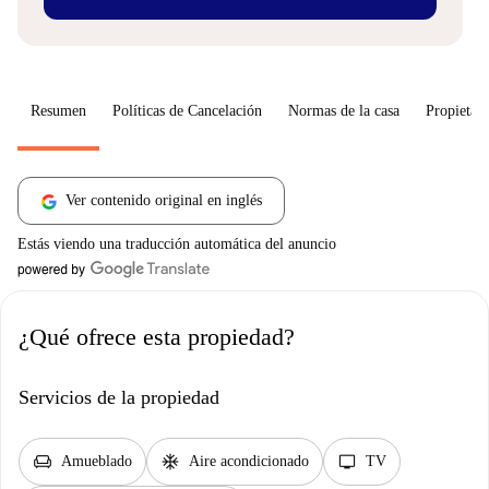
Resumen
Políticas de Cancelación
Normas de la casa
Propietari
Ver contenido original en inglés
Estás viendo una traducción automática del anuncio
¿Qué ofrece esta propiedad?
Servicios de la propiedad
chair
ac_unit
tv
Amueblado
Aire acondicionado
TV