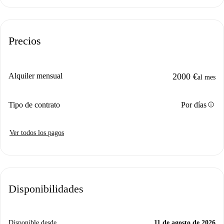
Precios
Alquiler mensual
2000 €
al mes
info
Tipo de contrato
Por días
Ver todos los pagos
Disponibilidades
Disponible desde
11 de agosto de 2026