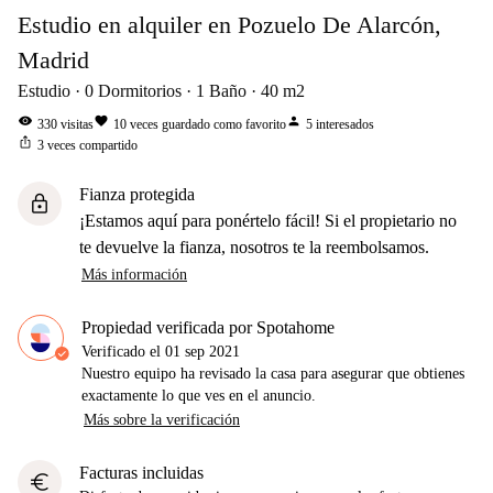
Estudio en alquiler en Pozuelo De Alarcón,
Madrid
Estudio
0
Dormitorios
1
Baño
40
m2
visibility
favorite
person
330
visitas
10
veces guardado como favorito
5
interesados
ios_share
3
veces compartido
Fianza protegida
lock
¡Estamos aquí para ponértelo fácil! Si el propietario no
te devuelve la fianza, nosotros te la reembolsamos.
Más información
Propiedad verificada por Spotahome
Verificado el
01 sep 2021
Nuestro equipo ha revisado la casa para asegurar que obtienes
exactamente lo que ves en el anuncio.
Más sobre la verificación
Facturas incluidas
euro