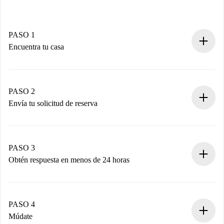
PASO 1
Encuentra tu casa
Proceso de reserva 100% online.
Casas y Propietarios verificados.
Tienes toda la información necesaria por adelantado.
PASO 2
Envía tu solicitud de reserva
Envía detalles básicos de tu perfil y de tu método de pago.
Recuerda que no te cobraremos nada hasta que el
propietario acepte.
PASO 3
Obtén respuesta en menos de 24 horas
El propietario tiene menos de 24 horas para confirmar.
Si es aceptada, te haremos el cargo y te pondremos en
contacto con el propietario.
PASO 4
Si es rechazada: No te haremos ningún cargo y te
Múdate