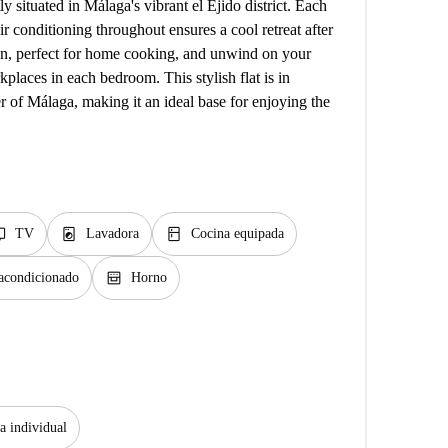
y situated in Málaga's vibrant el Ejido district. Each
r conditioning throughout ensures a cool retreat after
hen, perfect for home cooking, and unwind on your
places in each bedroom. This stylish flat is in
er of Málaga, making it an ideal base for enjoying the
v
local_laundry_service
kitchen
TV
Lavadora
Cocina equipada
oven_gen
 acondicionado
Horno
 individual