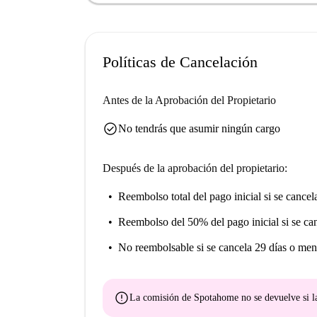
El apartamento se encuentra en el vibrante barri
se incluyen varios restaurantes como Capuchin
distancia. La Capilla de La Piedad, una important
Políticas de Cancelación
varios mercados como el de Día y la Plaza de D
diarias. Descubra esta encantadora propiedad e
Antes de la Aprobación del Propietario
Málaga tiene para ofrecer.
check_circle
No tendrás que asumir ningún cargo
Después de la aprobación del propietario:
Reembolso total del pago inicial
si se cancel
Reembolso del 50% del pago inicial
si se ca
No reembolsable
si se cancela 29 días o men
error
La comisión de Spotahome
no se devuelve
si l