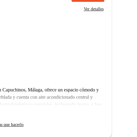
Ver detalles
en Capuchinos, Málaga, ofrece un espacio cómodo y
blada y cuenta con aire acondicionado central y
lectrodomésticos esenciales, incluyendo horno, y hay
iten mascotas con algunas restricciones, y se permite
 (luz, gas, agua y wifi) están incluidos, para que su
as que hacerlo
revisado personalmente esta propiedad, garantizando