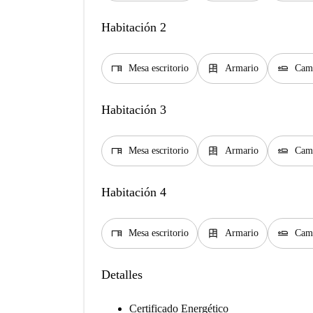
Habitación 2
desk
dresser
airline_seat_flat
Mesa escritorio
Armario
Cam
Habitación 3
desk
dresser
airline_seat_flat
Mesa escritorio
Armario
Cam
Habitación 4
desk
dresser
airline_seat_flat
Mesa escritorio
Armario
Cam
Detalles
Certificado Energético