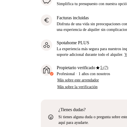
Simplifica tu presupuesto con nuestra opci
Facturas incluidas
euro
Disfruta de una vida sin preocupaciones con 
una experiencia de alquiler sin complicacio
Spotahome PLUS
La experiencia más segura para nuestros inq
soporte adicional durante todo el alquiler.
V
star
Propietario verificado
5 (7)
Profesional
·
1 años
con nosotros
Más sobre este arrendador
Más sobre la verificación
¿Tienes dudas?
sentiment_very_satisfied
Si tienes alguna duda o pregunta sobre est
aquí para ayudarte.