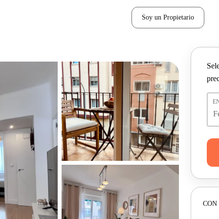
Soy un Propietario
Sel
pre
E
CON 