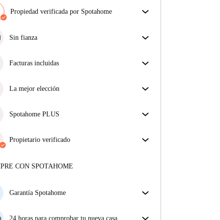
Propiedad verificada por Spotahome
Nuestro equipo ha revisado la casa para asegurar que
obtienes exactamente lo que ves en el anuncio.
Sin fianza
Más sobre la verificación
Simplifica tu presupuesto con nuestra opción de
mudanza sin depósito.
Facturas incluidas
Disfruta de una vida sin preocupaciones con las
facturas incluidas, que cubren alquiler y servicios
La mejor elección
para una experiencia de alquiler sin complicaciones.
Propiedades seleccionadas para usted con precios
fantásticos, disponibilidad y primera categoría.
Spotahome PLUS
La experiencia más segura para nuestros inquilinos
más exigentes. Estándares más altos de seguridad y
Propietario verificado
soporte adicional durante todo el alquiler.
Ver más
Profesional
·
1 años
con nosotros
Más sobre este arrendador
MPRE CON SPOTAHOME
Más sobre la verificación
Garantía Spotahome
Si el propietario cancela tu reserva dentro de las 48
horas previas a la fecha de entrada, Spotahome A) te
24 horas para comprobar tu nueva casa