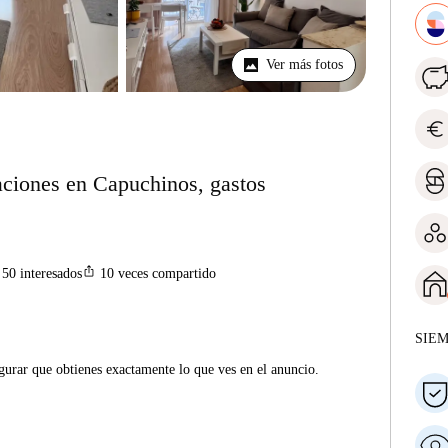
Ver más fotos
euro
aciones en Capuchinos, gastos
ios_share
50
interesados
10
veces compartido
SIE
gurar que obtienes exactamente lo que ves en el anuncio.