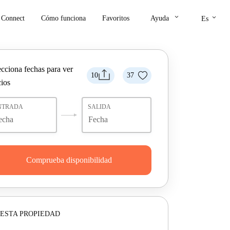
keyboard_arrow_down
keyboard_arrow_down
Connect
Cómo funciona
Favoritos
Ayuda
Es
ecciona fechas para ver
10
37
cios
NTRADA
SALIDA
Comprueba disponibilidad
ESTA PROPIEDAD