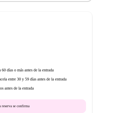
o de Capuchinos. Entre los lugares de interés cercanos
os Café & Tapas y Burger Valdi, ambos a poca
e atracción turística, también está cerca, al igual que
ía, que ofrecen comodidad para las necesidades
n Capuchinos con Spotahome y disfrute de todo lo que
a 60 días o más antes de la entrada
ncela entre 30 y 59 días antes de la entrada
os antes de la entrada
a reserva se confirma