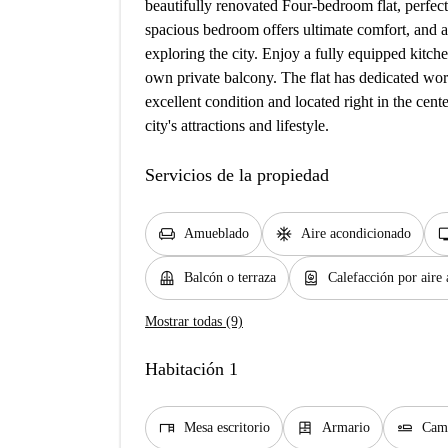
beautifully renovated Four-bedroom flat, perfectl
spacious bedroom offers ultimate comfort, and ai
exploring the city. Enjoy a fully equipped kitc
own private balcony. The flat has dedicated work
excellent condition and located right in the cent
city's attractions and lifestyle.
Servicios de la propiedad
chair
ac_unit
t
Amueblado
Aire acondicionado
balcony
water_heater
Balcón o terraza
Calefacción por aire
Mostrar todas (9)
Habitación 1
desk
dresser
airline_seat_flat
Mesa escritorio
Armario
Cama