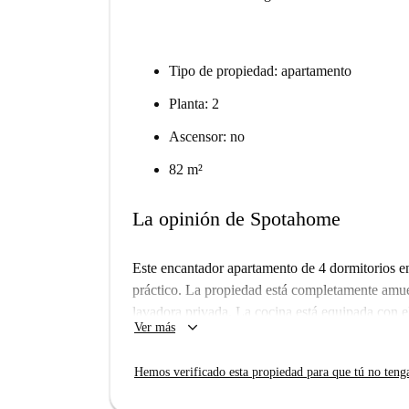
Tipo de propiedad: apartamento
Planta: 2
Ascensor: no
82 m²
La opinión de Spotahome
Este encantador apartamento de 4 dormitorios 
práctico. La propiedad está completamente amue
lavadora privada. La cocina está equipada con e
keyboard_arrow_down
Ver más
un balcón para disfrutar del aire fresco. Se adm
fumar en el balcón o la terraza. Todos los gastos
Hemos verificado esta propiedad para que tú no teng
estancia sea sin complicaciones. Spotahome ha 
su calidad y fiabilidad.