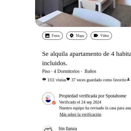
Fotos
Mapa
Vídeo
Se alquila apartamento de 4 habit
incluidos.
Piso
4
Dormitorios
Baños
visibility
favorite
person
1111
visitas
37
veces guardado como favorito
Propiedad verificada por Spotahome
Verificado el
24 sep 2024
Nuestro equipo ha revisado la casa para ase
Más sobre la verificación
Sin fianza