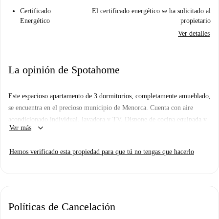
Certificado
El certificado energético se ha solicitado al
Energético
propietario
Ver detalles
La opinión de Spotahome
Este espacioso apartamento de 3 dormitorios, completamente amueblado,
se encuentra en el precioso municipio de Menorca. Cuenta con aire
acondicionado individual, lavadora y TV. Dispone de cocina equipada y
keyboard_arrow_down
Ver más
balcón para disfrutar del entorno. No se admiten mascotas ni fumar, lo
que garantiza un ambiente limpio. Todos los gastos de luz, agua, gas y
Hemos verificado esta propiedad para que tú no tengas que hacerlo
wifi están incluidos en el alquiler. Esta propiedad está verificada por
Spotahome, lo que garantiza su calidad.
Menorca ofrece un estilo de vida tranquilo rodeado de la belleza natural
de las Islas Baleares. Encontrará diversos puntos de interés en la zona,
Políticas de Cancelación
como atracciones culturales, supermercados y restaurantes, lo que le
garantizará comodidad y disfrute en su día a día.