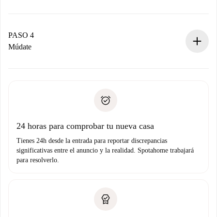
El propietario tiene menos de 24 horas para confirmar.
Si es aceptada, te haremos el cargo y te pondremos en
contacto con el propietario.
PASO 4
Si es rechazada: No te haremos ningún cargo y te
Múdate
ofreceremos alternativas.
Acuerda con el propietario los detalles de tu llegada,
Documentos necesarios si tu propiedad es “
Spotahome
recogida de llaves, etc.
plus
”.
Spotahome sólo transferirá el primer pago al propietario si
Documento de identidad o Pasaporte
no nos comunicas ningún problema.
Prueba de solvencia
Domiciliación del pago
24 horas para comprobar tu nueva casa
Tienes 24h desde la entrada para reportar discrepancias
significativas entre el anuncio y la realidad. Spotahome trabajará
para resolverlo.