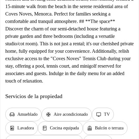
15-minute walk from the beach in the serene residential area of
Coves Noves, Menorca. Perfect for families seeking a
comfortable and tranquil atmosphere. ## **The space**
Discover the charm of our semi-detached house featuring a
private garden and three bedrooms (including a versatile
studio/cot room). This is not just a rental; it's our cherished private
home, fully equipped for your convenience. Additionally, relish
exclusive access to the "Coves Noves" Tennis Club during your
stay, offering a pool, tennis court, and minigolf reserved for
associates and guests. Indulge in the daily menu for an added
touch of relaxation.
Servicios de la propiedad
chair
ac_unit
tv
Amueblado
Aire acondicionado
TV
local_laundry_service
kitchen
balcony
Lavadora
Cocina equipada
Balcón o terraza