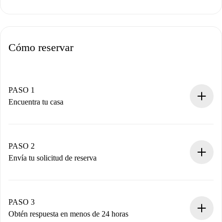
Cómo reservar
PASO 1
Encuentra tu casa
Proceso de reserva 100% online.
Casas y Propietarios verificados.
Tienes toda la información necesaria por adelantado.
PASO 2
Envía tu solicitud de reserva
Envía detalles básicos de tu perfil y de tu método de pago.
Recuerda que no te cobraremos nada hasta que el
propietario acepte.
PASO 3
Obtén respuesta en menos de 24 horas