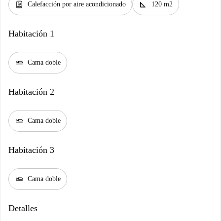
water_heater
square_foot
Calefacción por aire acondicionado
120 m2
Habitación 1
airline_seat_flat
Cama doble
Habitación 2
airline_seat_flat
Cama doble
Habitación 3
airline_seat_flat
Cama doble
Detalles