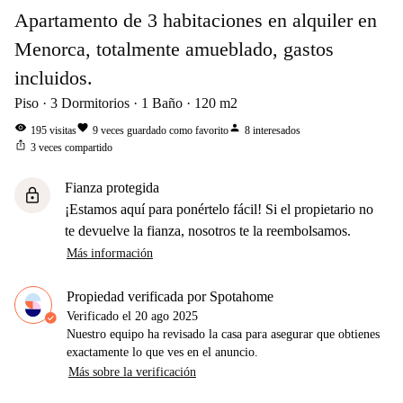
Apartamento de 3 habitaciones en alquiler en
Menorca, totalmente amueblado, gastos
incluidos.
Piso
3
Dormitorios
1
Baño
120
m2
visibility
favorite
person
195
visitas
9
veces guardado como favorito
8
interesados
ios_share
3
veces compartido
Fianza protegida
lock
¡Estamos aquí para ponértelo fácil! Si el propietario no
te devuelve la fianza, nosotros te la reembolsamos.
Más información
Propiedad verificada por Spotahome
Verificado el
20 ago 2025
Nuestro equipo ha revisado la casa para asegurar que obtienes
exactamente lo que ves en el anuncio.
Más sobre la verificación