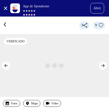
App de Spotahome
Abrir
3
9
VERIFICADO
Fotos
Mapa
Vídeo