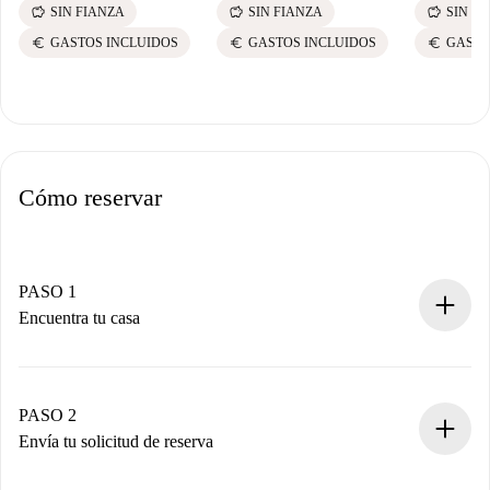
savings
savings
savings
SIN FIANZA
SIN FIANZA
SIN F
euro
euro
euro
GASTOS INCLUIDOS
GASTOS INCLUIDOS
GASTO
Cómo reservar
PASO 1
Encuentra tu casa
Proceso de reserva 100% online.
Casas y Propietarios verificados.
Tienes toda la información necesaria por adelantado.
PASO 2
Envía tu solicitud de reserva
Envía detalles básicos de tu perfil y de tu método de pago.