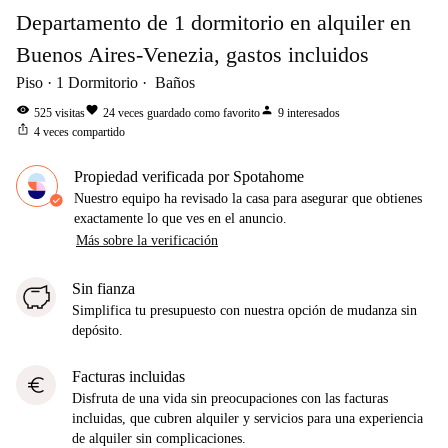
Departamento de 1 dormitorio en alquiler en
Buenos Aires-Venezia, gastos incluidos
Piso
1
Dormitorio
Baños
visibility
favorite
person
525
visitas
24
veces guardado como favorito
9
interesados
ios_share
4
veces compartido
Propiedad verificada por Spotahome
Nuestro equipo ha revisado la casa para asegurar que obtienes
exactamente lo que ves en el anuncio.
Más sobre la verificación
Sin fianza
Simplifica tu presupuesto con nuestra opción de mudanza sin
depósito.
Facturas incluidas
euro
Disfruta de una vida sin preocupaciones con las facturas
incluidas, que cubren alquiler y servicios para una experiencia
de alquiler sin complicaciones.