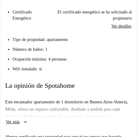
Certificado
El certificado energético se ha solicitado al
Energético
propietario
Ver detalles
Tipo de propiedad: apartamento
Número de baños: 1
Ocupación máxima: 4 personas.
Wifi instalado: sí
La opinión de Spotahome
Este encantador apartamento de 1 dormitorio en Buenos Aires-Venecia,
Milán, ofrece un espacio confortable, diseñado a medida para cada
inquilino. Totalmente amueblado y equipado, incluye todas las
keyboard_arrow_down
Ver más
comodidades necesarias, como TV, lavavajillas, horno y ropa de cama.
Disfrute de una vida sin preocupaciones con gastos incluidos y servicio
Hemos verificado esta propiedad para que tú no tengas que hacerlo