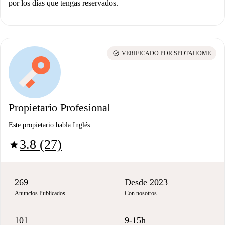
por los días que tengas reservados.
check_circle
VERIFICADO POR SPOTAHOME
Propietario Profesional
Este propietario habla Inglés
3.8 (27)
star
269
Desde 2023
Anuncios Publicados
Con nosotros
101
9-15h