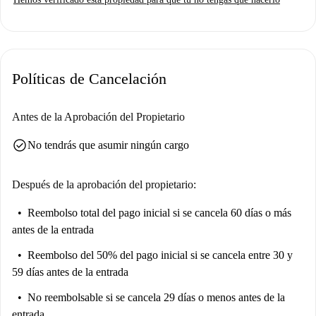
de limpieza periódica disponible por un cargo adicional. Revisado
personalmente por Spotahome, este apartamento garantiza calidad y
confianza.
Ubicado en el vibrante barrio de Buenos Aires-Venecia, encontrará una
Políticas de Cancelación
variedad de restaurantes cerca, como el Ristorante Pizzeria Il Veliero en
Viale Romagna y Street Dumplings. La zona es un centro de delicias
culinarias y lugares de interés cultural, con el Politécnico Milano 1863 y
Antes de la Aprobación del Propietario
el Istituto di Ricerche Chimiche a pocos pasos. Experimente la
check_circle
No tendrás que asumir ningún cargo
comodidad y el vibrante estilo de vida de Milán desde esta excelente
ubicación.
Después de la aprobación del propietario:
Reembolso total del pago inicial
si se cancela 60 días o más
antes de la entrada
Reembolso del 50% del pago inicial
si se cancela entre 30 y
59 días antes de la entrada
No reembolsable
si se cancela 29 días o menos antes de la
entrada