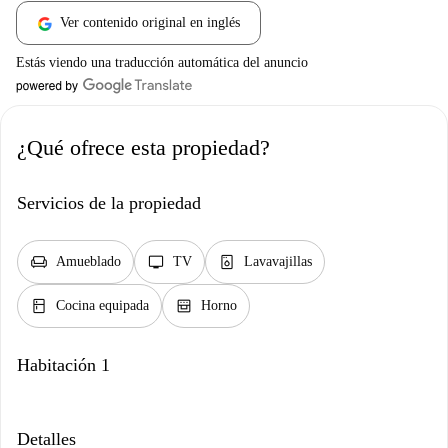
Ver contenido original en inglés
Estás viendo una traducción automática del anuncio
¿Qué ofrece esta propiedad?
Servicios de la propiedad
chair
tv
dishwasher_gen
Amueblado
TV
Lavavajillas
kitchen
oven_gen
Cocina equipada
Horno
Habitación 1
Detalles