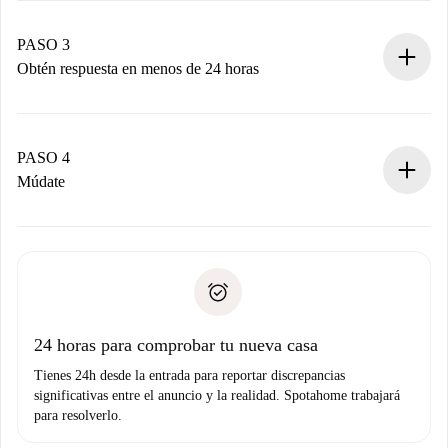
Recuerda que no te cobraremos nada hasta que el
propietario acepte.
PASO 3
Obtén respuesta en menos de 24 horas
El propietario tiene menos de 24 horas para confirmar.
Si es aceptada, te haremos el cargo y te pondremos en
contacto con el propietario.
PASO 4
Si es rechazada: No te haremos ningún cargo y te
Múdate
ofreceremos alternativas.
Acuerda con el propietario los detalles de tu llegada,
Documentos necesarios si tu propiedad es “
Spotahome
recogida de llaves, etc.
plus
”.
Spotahome sólo transferirá el primer pago al propietario si
Documento de identidad o Pasaporte
no nos comunicas ningún problema.
Prueba de solvencia
Domiciliación del pago
24 horas para comprobar tu nueva casa
Tienes 24h desde la entrada para reportar discrepancias
significativas entre el anuncio y la realidad. Spotahome trabajará
para resolverlo.