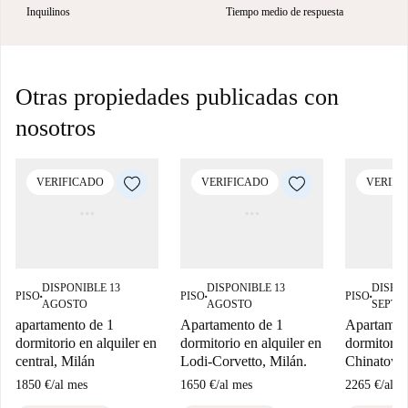
Inquilinos
Tiempo medio de respuesta
Otras propiedades publicadas con
nosotros
VERIFICADO
VERIFICADO
VERIFI
DISPONIBLE 13
DISPONIBLE 13
DISPON
PISO
PISO
PISO
■
■
■
AGOSTO
AGOSTO
SEPTI
apartamento de 1
Apartamento de 1
Apartamen
dormitorio en alquiler en
dormitorio en alquiler en
dormitorio 
central, Milán
Lodi-Corvetto, Milán.
Chinatown
1850 €
/
al mes
1650 €
/
al mes
2265 €
/
al m