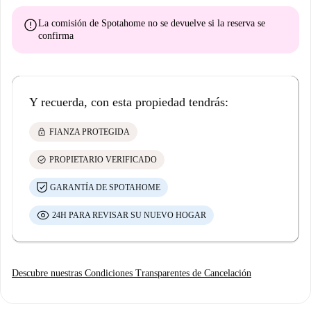
error
La comisión de Spotahome
no se devuelve
si la reserva se
confirma
Y recuerda, con esta propiedad tendrás:
lock
FIANZA PROTEGIDA
check_circle
PROPIETARIO VERIFICADO
GARANTÍA DE SPOTAHOME
24H PARA REVISAR SU NUEVO HOGAR
Descubre nuestras Condiciones Transparentes de Cancelación