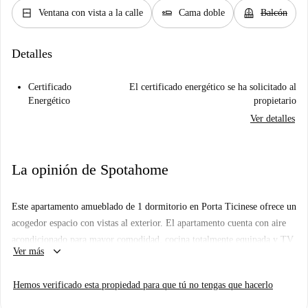
window_closed
airline_seat_flat
balcony
Ventana con vista a la calle
Cama doble
Balcón
Detalles
Certificado
El certificado energético se ha solicitado al
Energético
propietario
Ver detalles
La opinión de Spotahome
Este apartamento amueblado de 1 dormitorio en Porta Ticinese ofrece un
acogedor espacio con vistas al exterior. El apartamento cuenta con aire
acondicionado para mayor comodidad, cocina totalmente equipada y TV
keyboard_arrow_down
Ver más
para su entretenimiento. Además, incluye wifi y agua en el alquiler. No
se permite fumar ni se admiten mascotas. Esta propiedad, revisada por
Hemos verificado esta propiedad para que tú no tengas que hacerlo
Spotahome, garantiza anuncios con un proceso de selección de
confianza.