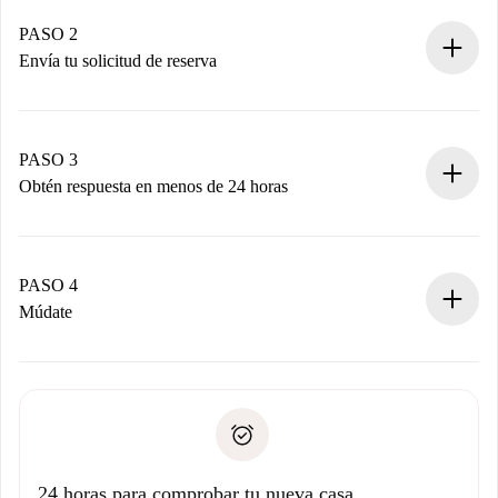
Casas y Propietarios verificados.
Tienes toda la información necesaria por adelantado.
PASO 2
Envía tu solicitud de reserva
Envía detalles básicos de tu perfil y de tu método de pago.
Recuerda que no te cobraremos nada hasta que el
propietario acepte.
PASO 3
Obtén respuesta en menos de 24 horas
El propietario tiene menos de 24 horas para confirmar.
Si es aceptada, te haremos el cargo y te pondremos en
contacto con el propietario.
PASO 4
Si es rechazada: No te haremos ningún cargo y te
Múdate
ofreceremos alternativas.
Acuerda con el propietario los detalles de tu llegada,
Documentos necesarios si tu propiedad es “
Spotahome
recogida de llaves, etc.
plus
”.
Spotahome sólo transferirá el primer pago al propietario si
Documento de identidad o Pasaporte
no nos comunicas ningún problema.
Prueba de solvencia
Domiciliación del pago
24 horas para comprobar tu nueva casa