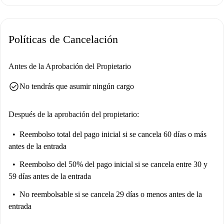
Ubicado en la encantadora zona de Porta Ticinese, el apartamento está
rodeado de numerosas atracciones. Entre los lugares de interés cercanos
Políticas de Cancelación
se incluyen el Miradouro De Santa Simonetta, Lascia e Prendi di
Francesca y el histórico Ponte Alexander Langer. Los vibrantes Navigli
Darsena y Porta Ticinese Medievale también se encuentran cerca,
Antes de la Aprobación del Propietario
mostrando la riqueza cultural de la zona.
check_circle
No tendrás que asumir ningún cargo
Después de la aprobación del propietario:
Reembolso total del pago inicial
si se cancela 60 días o más
antes de la entrada
Reembolso del 50% del pago inicial
si se cancela entre 30 y
59 días antes de la entrada
No reembolsable
si se cancela 29 días o menos antes de la
entrada