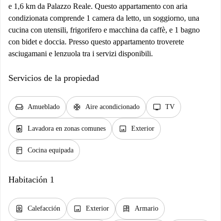
e 1,6 km da Palazzo Reale. Questo appartamento con aria
condizionata comprende 1 camera da letto, un soggiorno, una
cucina con utensili, frigorifero e macchina da caffè, e 1 bagno
con bidet e doccia. Presso questo appartamento troverete
asciugamani e lenzuola tra i servizi disponibili.
Servicios de la propiedad
chair
ac_unit
tv
Amueblado
Aire acondicionado
TV
local_laundry_service
image
Lavadora en zonas comunes
Exterior
kitchen
Cocina equipada
Habitación 1
water_heater
image
dresser
Calefacción
Exterior
Armario