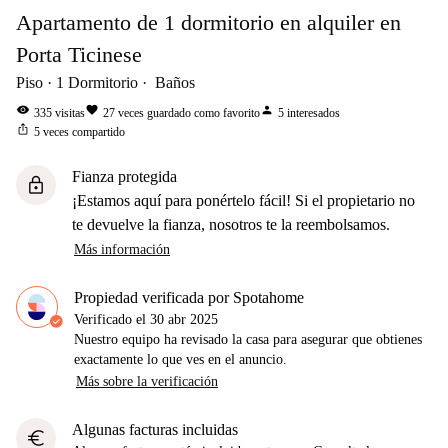
Apartamento de 1 dormitorio en alquiler en
Porta Ticinese
Piso
1
Dormitorio
Baños
visibility
favorite
person
335
visitas
27
veces guardado como favorito
5
interesados
ios_share
5
veces compartido
Fianza protegida
lock
¡Estamos aquí para ponértelo fácil! Si el propietario no
te devuelve la fianza, nosotros te la reembolsamos.
Más información
Propiedad verificada por Spotahome
Verificado el
30 abr 2025
Nuestro equipo ha revisado la casa para asegurar que obtienes
exactamente lo que ves en el anuncio.
Más sobre la verificación
Algunas facturas incluidas
euro