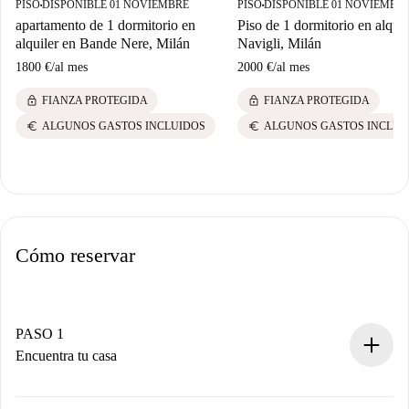
PISO
DISPONIBLE 01 NOVIEMBRE
PISO
DISPONIBLE 01 NOVIEMBR
■
■
apartamento de 1 dormitorio en
Piso de 1 dormitorio en alquil
alquiler en Bande Nere, Milán
Navigli, Milán
1800 €
/
al mes
2000 €
/
al mes
lock
lock
FIANZA PROTEGIDA
FIANZA PROTEGIDA
euro
euro
ALGUNOS GASTOS INCLUIDOS
ALGUNOS GASTOS INCLUI
Cómo reservar
PASO 1
Encuentra tu casa
Proceso de reserva 100% online.