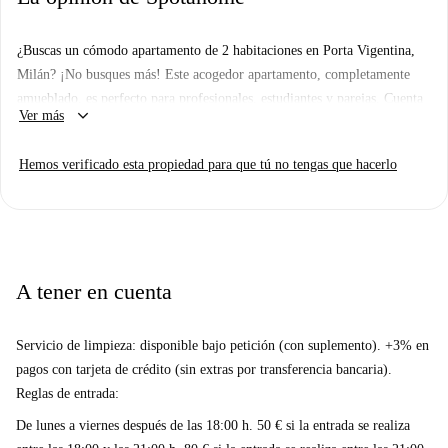
¿Buscas un cómodo apartamento de 2 habitaciones en Porta Vigentina,
Milán? ¡No busques más! Este acogedor apartamento, completamente
amueblado, es perfecto para profesionales, estudiantes y parejas. Cuenta
keyboard_arrow_down
Ver más
con una cocina bien equipada con horno y lavadora. Aunque no dispone
de aire acondicionado, balcón ni mascotas, cuenta con calefacción central
Hemos verificado esta propiedad para que tú no tengas que hacerlo
para mayor comodidad. No se permite fumar ni alojar invitados.
Porta Vigentina es un barrio vibrante con mucho que explorar. En las
inmediaciones, encontrarás atracciones como la Fioritura di Papaveri, el
Nuevo Campus Sda Bocconi y la Case Stile Tudor, a poca distancia a
pie. Además, Cippo alle Vittime degli Incidenti sul Lavoro y Pietra
A tener en cuenta
Miliare Morivione también están cerca, ofreciendo encanto histórico y
riqueza cultural. Haz de este encantador apartamento tu próximo hogar y
Servicio de limpieza: disponible bajo petición (con suplemento). +3% en
disfruta de todo lo que Milán tiene para ofrecer.
pagos con tarjeta de crédito (sin extras por transferencia bancaria).
Reglas de entrada:
De lunes a viernes después de las 18:00 h. 50 € si la entrada se realiza