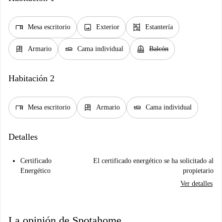
desk
image
shelves
Mesa escritorio
Exterior
Estantería
dresser
airline_seat_flat
balcony
Armario
Cama individual
Balcón
Habitación 2
desk
dresser
airline_seat_flat
Mesa escritorio
Armario
Cama individual
Detalles
Certificado
El certificado energético se ha solicitado al
Energético
propietario
Ver detalles
La opinión de Spotahome