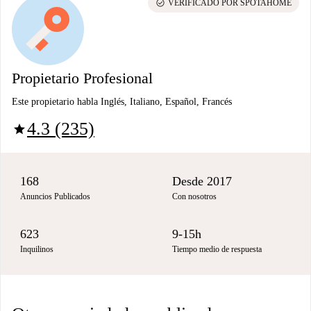
check_circle
VERIFICADO POR SPOTAHOME
Propietario Profesional
Este propietario habla Inglés, Italiano, Español, Francés
4.3 (235)
star
168
Desde 2017
Anuncios Publicados
Con nosotros
623
9-15h
Inquilinos
Tiempo medio de respuesta