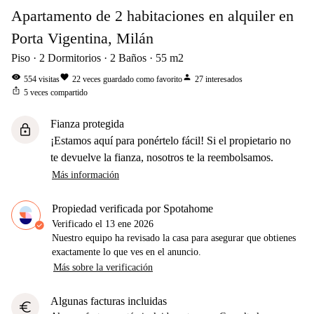
Apartamento de 2 habitaciones en alquiler en
Porta Vigentina, Milán
Piso
2
Dormitorios
2
Baños
55
m2
visibility
favorite
person
554
visitas
22
veces guardado como favorito
27
interesados
ios_share
5
veces compartido
Fianza protegida
lock
¡Estamos aquí para ponértelo fácil! Si el propietario no
te devuelve la fianza, nosotros te la reembolsamos.
Más información
Propiedad verificada por Spotahome
Verificado el
13 ene 2026
Nuestro equipo ha revisado la casa para asegurar que obtienes
exactamente lo que ves en el anuncio.
Más sobre la verificación
Algunas facturas incluidas
euro