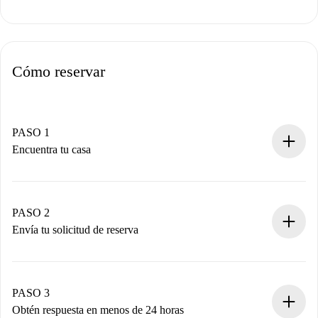
Cómo reservar
PASO 1
Encuentra tu casa
Proceso de reserva 100% online.
Casas y Propietarios verificados.
Tienes toda la información necesaria por adelantado.
PASO 2
Envía tu solicitud de reserva
Envía detalles básicos de tu perfil y de tu método de pago.
Recuerda que no te cobraremos nada hasta que el
propietario acepte.
PASO 3
Obtén respuesta en menos de 24 horas