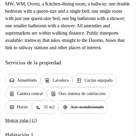
MW, WM, Oven), a Kitchen-dining room, a hallway; one double
bedroom with a queen-size and a single bed; one single room
with just one queen-size bed; one big bathroom with a shower;
one smaller bathroom with a shower. All amenities and
supermarkets are within walking distance. Public transports
available: tramway that takes straight to the Duomo, buses that
link to railway stations and other places of interest.
Servicios de la propiedad
chair
local_laundry_service
kitchen
Amueblado
Lavadora
Cocina equipada
water_heater
water_heater
Caldera central
Otro sistema de calefacción
oven_gen
square_foot
ac_unit
Horno
55 m2
Aire acondicionado
Mostrar todas (12)
Habitación 1