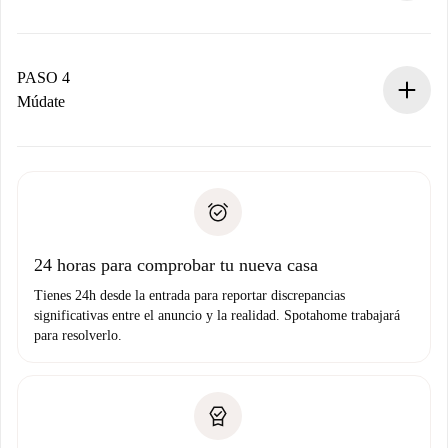
El propietario tiene menos de 24 horas para confirmar.
Si es aceptada, te haremos el cargo y te pondremos en
contacto con el propietario.
PASO 4
Si es rechazada: No te haremos ningún cargo y te
Múdate
ofreceremos alternativas.
Acuerda con el propietario los detalles de tu llegada,
Documentos necesarios si tu propiedad es “
Spotahome
recogida de llaves, etc.
plus
”.
Spotahome sólo transferirá el primer pago al propietario si
Documento de identidad o Pasaporte
no nos comunicas ningún problema.
Prueba de solvencia
Domiciliación del pago
24 horas para comprobar tu nueva casa
Tienes 24h desde la entrada para reportar discrepancias
significativas entre el anuncio y la realidad. Spotahome trabajará
para resolverlo.