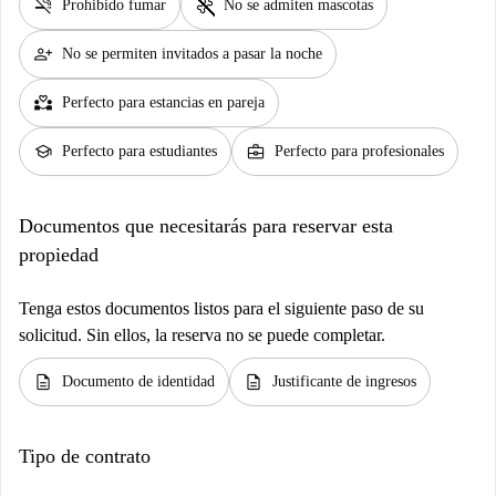
smoke_free
pet_supplies
Prohibido fumar
No se admiten mascotas
person_add
No se permiten invitados a pasar la noche
partner_heart
Perfecto para estancias en pareja
school
business_center
Perfecto para estudiantes
Perfecto para profesionales
Documentos que necesitarás para reservar esta
propiedad
Tenga estos documentos listos para el siguiente paso de su
solicitud. Sin ellos, la reserva no se puede completar.
description
description
Documento de identidad
Justificante de ingresos
Tipo de contrato