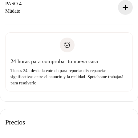
contacto con el propietario.
PASO 4
Si es rechazada: No te haremos ningún cargo y te
Múdate
ofreceremos alternativas.
Acuerda con el propietario los detalles de tu llegada,
Documentos necesarios si tu propiedad es “
Spotahome
recogida de llaves, etc.
plus
”.
Spotahome sólo transferirá el primer pago al propietario si
Documento de identidad o Pasaporte
no nos comunicas ningún problema.
Prueba de solvencia
Domiciliación del pago
24 horas para comprobar tu nueva casa
Tienes 24h desde la entrada para reportar discrepancias
significativas entre el anuncio y la realidad. Spotahome trabajará
para resolverlo.
Precios