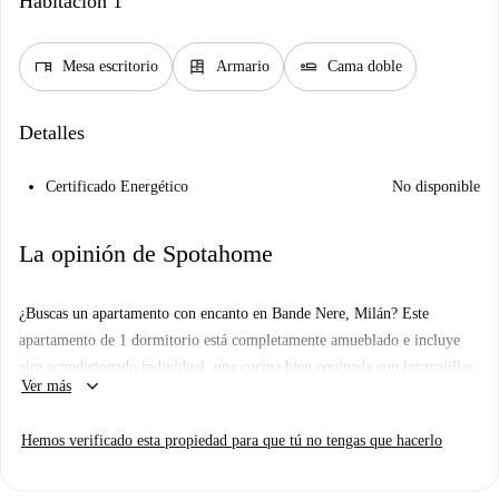
Habitación 1
desk
dresser
airline_seat_flat
Mesa escritorio
Armario
Cama doble
Detalles
Certificado Energético
No disponible
La opinión de Spotahome
¿Buscas un apartamento con encanto en Bande Nere, Milán? Este
apartamento de 1 dormitorio está completamente amueblado e incluye
aire acondicionado individual, una cocina bien equipada con lavavajillas
keyboard_arrow_down
Ver más
y horno, un balcón con vistas y acceso a lavadora en las inmediaciones.
Los gastos de electricidad, gas, agua y wifi están incluidos, para que
Hemos verificado esta propiedad para que tú no tengas que hacerlo
disfrutes de una estancia más cómoda. Además, Spotahome lo ha
verificado personalmente para garantizar su calidad y confort.