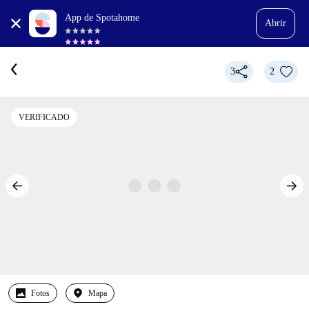
App de Spotahome
Abrir
3
2
VERIFICADO
Fotos
Mapa