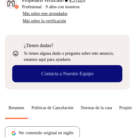
star
Propietario verificado
4.3 (265)
Profesional
·
9 años
con nosotros
Más sobre este arrendador
Más sobre la verificación
¿Tienes dudas?
sentiment_very_satisfied
Si tienes alguna duda o pregunta sobre este anuncio,
estamos aquí para ayudarte.
Contacta a Nuestro Equipo
Resumen
Políticas de Cancelación
Normas de la casa
Propietari
Ver contenido original en inglés