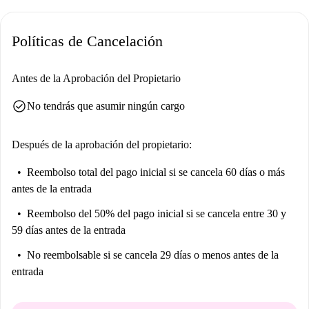
El apartamento está ubicado en Bande Nere, Milán, con fácil acceso a
servicios y comodidades cercanas. La Universidad Artangolo se
Políticas de Cancelación
encuentra a pocos pasos, al igual que el mercado Unes y diversos
restaurantes como Crystal Bar, Vinello a Milano y Kappou Ninomiya.
Asimismo, el Mandala-Centro Studi Tibetani, un lugar turístico de gran
Antes de la Aprobación del Propietario
interés, está cerca del alojamiento.
check_circle
No tendrás que asumir ningún cargo
Después de la aprobación del propietario:
Reembolso total del pago inicial
si se cancela 60 días o más
antes de la entrada
Reembolso del 50% del pago inicial
si se cancela entre 30 y
59 días antes de la entrada
No reembolsable
si se cancela 29 días o menos antes de la
entrada