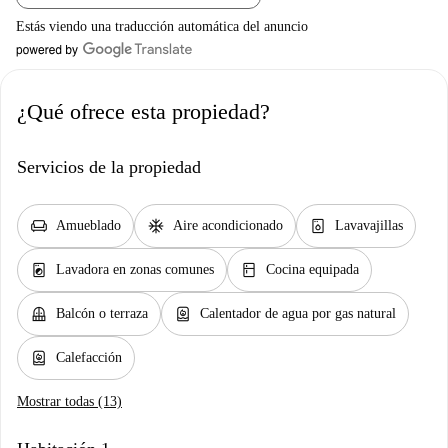
Estás viendo una traducción automática del anuncio
¿Qué ofrece esta propiedad?
Servicios de la propiedad
chair
ac_unit
dishwasher_gen
Amueblado
Aire acondicionado
Lavavajillas
local_laundry_service
kitchen
Lavadora en zonas comunes
Cocina equipada
balcony
water_heater
Balcón o terraza
Calentador de agua por gas natural
water_heater
Calefacción
Mostrar todas (13)