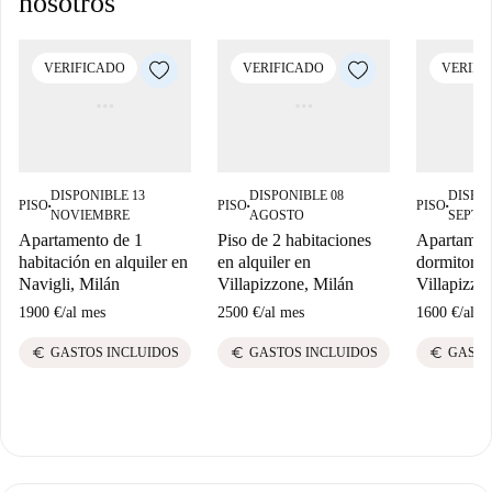
nosotros
VERIFICADO
VERIFICADO
VERIFI
DISPONIBLE 13
DISPONIBLE 08
DISPON
PISO
PISO
PISO
■
■
■
NOVIEMBRE
AGOSTO
SEPTI
Apartamento de 1
Piso de 2 habitaciones
Apartamen
habitación en alquiler en
en alquiler en
dormitorio 
Navigli, Milán
Villapizzone, Milán
Villapizzo
1900 €
/
al mes
2500 €
/
al mes
1600 €
/
al m
euro
euro
euro
GASTOS INCLUIDOS
GASTOS INCLUIDOS
GASTO