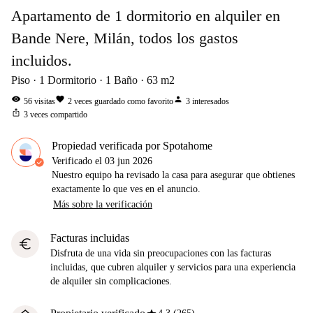
Apartamento de 1 dormitorio en alquiler en
Bande Nere, Milán, todos los gastos
incluidos.
Piso
1
Dormitorio
1
Baño
63
m2
visibility
favorite
person
56
visitas
2
veces guardado como favorito
3
interesados
ios_share
3
veces compartido
Propiedad verificada por Spotahome
Verificado el
03 jun 2026
Nuestro equipo ha revisado la casa para asegurar que obtienes
exactamente lo que ves en el anuncio.
Más sobre la verificación
Facturas incluidas
euro
Disfruta de una vida sin preocupaciones con las facturas
incluidas, que cubren alquiler y servicios para una experiencia
de alquiler sin complicaciones.