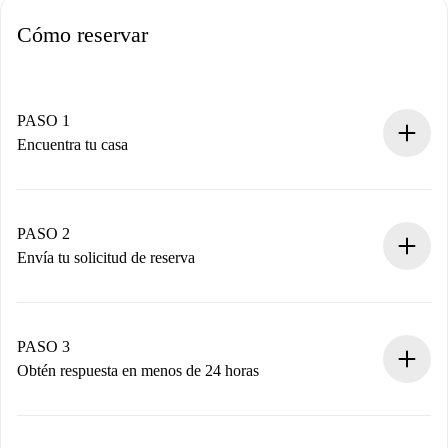
Cómo reservar
PASO 1
Encuentra tu casa
Proceso de reserva 100% online.
Casas y Propietarios verificados.
Tienes toda la información necesaria por adelantado.
PASO 2
Envía tu solicitud de reserva
Envía detalles básicos de tu perfil y de tu método de pago.
Recuerda que no te cobraremos nada hasta que el
propietario acepte.
PASO 3
Obtén respuesta en menos de 24 horas
El propietario tiene menos de 24 horas para confirmar.
Si es aceptada, te haremos el cargo y te pondremos en