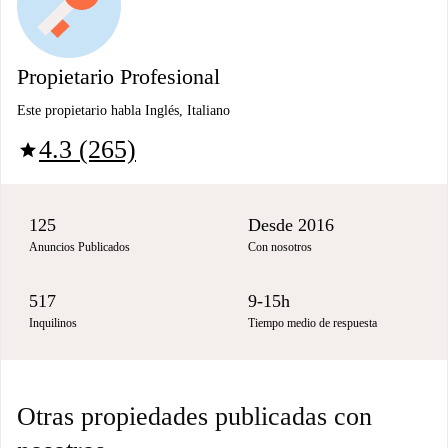
Propietario Profesional
Este propietario habla Inglés, Italiano
4.3 (265)
star
125
Desde 2016
Anuncios Publicados
Con nosotros
517
9-15h
Inquilinos
Tiempo medio de respuesta
Otras propiedades publicadas con