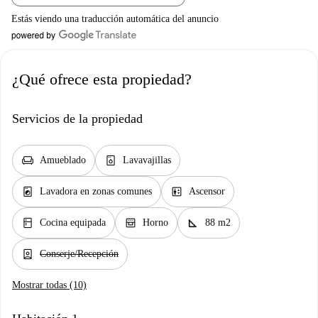
Estás viendo una traducción automática del anuncio
¿Qué ofrece esta propiedad?
Servicios de la propiedad
chair
dishwasher_gen
Amueblado
Lavavajillas
local_laundry_service
elevator
Lavadora en zonas comunes
Ascensor
kitchen
oven_gen
square_foot
Cocina equipada
Horno
88 m2
person_book
Conserje/Recepción
Mostrar todas (10)