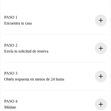
PASO 1
Encuentra tu casa
Proceso de reserva 100% online.
Casas y Propietarios verificados.
Tienes toda la información necesaria por adelantado.
PASO 2
Envía tu solicitud de reserva
Envía detalles básicos de tu perfil y de tu método de pago.
Recuerda que no te cobraremos nada hasta que el
propietario acepte.
PASO 3
Obtén respuesta en menos de 24 horas
El propietario tiene menos de 24 horas para confirmar.
Si es aceptada, te haremos el cargo y te pondremos en
contacto con el propietario.
PASO 4
Si es rechazada: No te haremos ningún cargo y te
Múdate