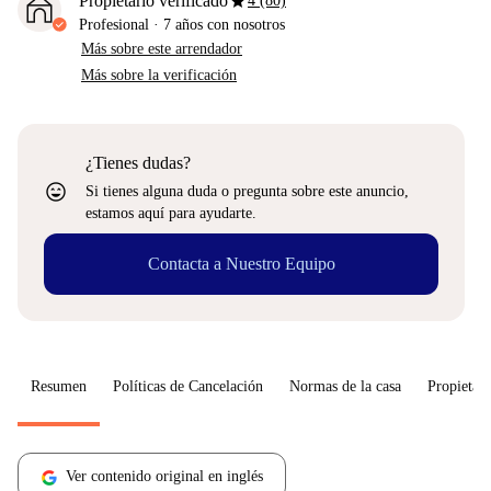
star
Propietario verificado
4 (80)
Profesional
·
7 años
con nosotros
Más sobre este arrendador
Más sobre la verificación
¿Tienes dudas?
sentiment_very_satisfied
Si tienes alguna duda o pregunta sobre este anuncio,
estamos aquí para ayudarte.
Contacta a Nuestro Equipo
Resumen
Políticas de Cancelación
Normas de la casa
Propietari
Ver contenido original en inglés