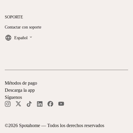
SOPORTE
Contactar con soporte
keyboard_arrow_down
Español
Métodos de pago
Descarga la app
Síguenos
©
2026
Spotahome —
Todos los derechos reservados