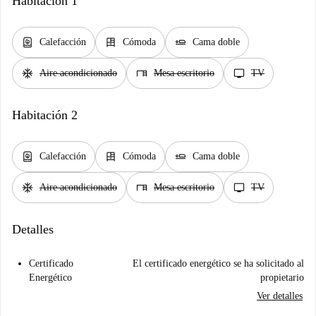
Habitación 1
water_heater
dresser
airline_seat_flat
Calefacción
Cómoda
Cama doble
ac_unit
desk
tv
Aire acondicionado
Mesa escritorio
TV
Habitación 2
water_heater
dresser
airline_seat_flat
Calefacción
Cómoda
Cama doble
ac_unit
desk
tv
Aire acondicionado
Mesa escritorio
TV
Detalles
Certificado
El certificado energético se ha solicitado al
Energético
propietario
Ver detalles