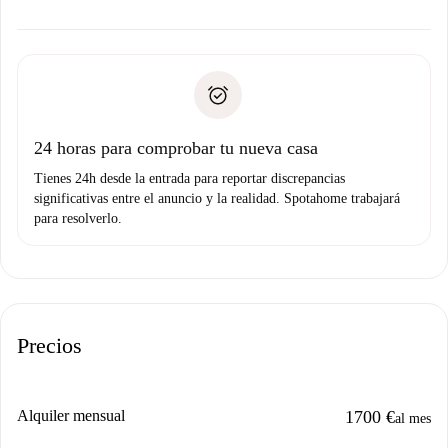
ofreceremos alternativas.
Acuerda con el propietario los detalles de tu llegada,
Documentos necesarios si tu propiedad es “
Spotahome
recogida de llaves, etc.
plus
”.
Spotahome sólo transferirá el primer pago al propietario si
Documento de identidad o Pasaporte
no nos comunicas ningún problema.
Prueba de solvencia
Domiciliación del pago
24 horas para comprobar tu nueva casa
Tienes 24h desde la entrada para reportar discrepancias
significativas entre el anuncio y la realidad. Spotahome trabajará
para resolverlo.
Precios
Alquiler mensual
1700 €
al mes