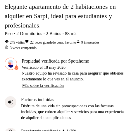
Elegante apartamento de 2 habitaciones en
alquiler en Sarpi, ideal para estudiantes y
profesionales.
Piso
2
Dormitorios
2
Baños
88
m2
visibility
favorite
person
249
visitas
22
veces guardado como favorito
9
interesados
ios_share
3
veces compartido
Propiedad verificada por Spotahome
Verificado el
18 may 2026
Nuestro equipo ha revisado la casa para asegurar que obtienes
exactamente lo que ves en el anuncio.
Más sobre la verificación
Facturas incluidas
euro
Disfruta de una vida sin preocupaciones con las facturas
incluidas, que cubren alquiler y servicios para una experiencia
de alquiler sin complicaciones.