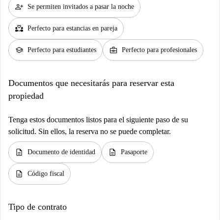
person_add
Se permiten invitados a pasar la noche
partner_heart
Perfecto para estancias en pareja
school
business_center
Perfecto para estudiantes
Perfecto para profesionales
Documentos que necesitarás para reservar esta
propiedad
Tenga estos documentos listos para el siguiente paso de su
solicitud. Sin ellos, la reserva no se puede completar.
description
description
Documento de identidad
Pasaporte
description
Código fiscal
Tipo de contrato