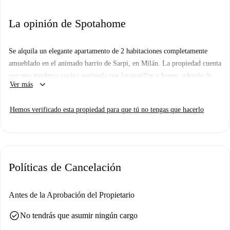
La opinión de Spotahome
Se alquila un elegante apartamento de 2 habitaciones completamente
amueblado en el animado barrio de Sarpi, en Milán. La propiedad cuenta
con una moderna cocina equipada con lavavajillas y horno, además de
keyboard_arrow_down
Ver más
lavadora. Es ideal para estudiantes y profesionales, y las parejas son
bienvenidas. Spotahome ha realizado una inspección personal de la
Hemos verificado esta propiedad para que tú no tengas que hacerlo
propiedad, garantizando su fiabilidad y calidad.
Sarpi es una zona dinámica con fácil acceso a servicios locales y
numerosas atracciones. Muy cerca se encuentra el popular Corso
Sempione, un lugar turístico de renombre, y la encantadora Fuente de
Políticas de Cancelación
Agua Potable. Entre las opciones gastronómicas destacan Pescheria
Mimmo y Ristorante di Pesce e Carne a Milano La Foglia, ambos a
pocos pasos. Esta ubicación combina comodidad y dinamismo,
Antes de la Aprobación del Propietario
convirtiéndola en una excelente opción para vivir en la ciudad.
check_circle
No tendrás que asumir ningún cargo