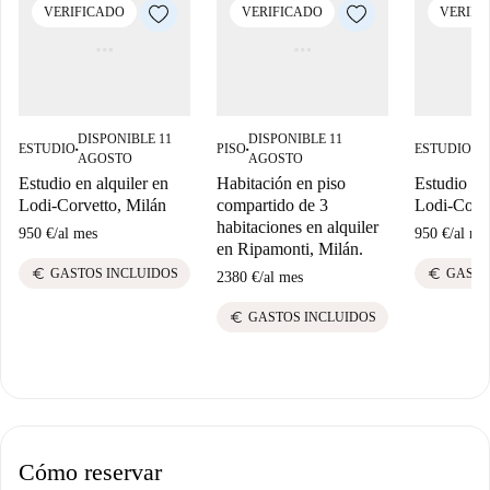
VERIFICADO
VERIFICADO
VERIFI
DISPONIBLE 11
DISPONIBLE 11
DI
ESTUDIO
PISO
ESTUDIO
■
■
■
AGOSTO
AGOSTO
A
Estudio en alquiler en
Habitación en piso
Estudio en 
Lodi-Corvetto, Milán
compartido de 3
Lodi-Corve
habitaciones en alquiler
950 €
/
al mes
950 €
/
al me
en Ripamonti, Milán.
euro
euro
GASTOS INCLUIDOS
GASTO
2380 €
/
al mes
euro
GASTOS INCLUIDOS
Cómo reservar