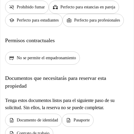
smoke_free
partner_heart
Prohibido fumar
Perfecto para estancias en pareja
school
business_center
Perfecto para estudiantes
Perfecto para profesionales
Permisos contractuales
credit_score
No se permite el empadronamiento
Documentos que necesitarás para reservar esta
propiedad
Tenga estos documentos listos para el siguiente paso de su
solicitud. Sin ellos, la reserva no se puede completar.
description
description
Documento de identidad
Pasaporte
description
Contrato de trabajo