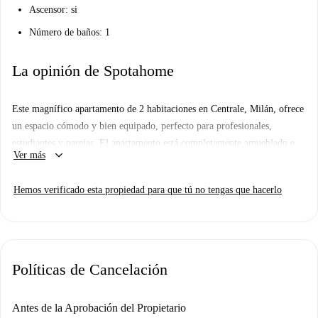
Ascensor: si
Número de baños: 1
La opinión de Spotahome
Este magnífico apartamento de 2 habitaciones en Centrale, Milán, ofrece
un espacio cómodo y bien equipado, perfecto para profesionales,
estudiantes y parejas. El apartamento está completamente amueblado e
keyboard_arrow_down
Ver más
incluye lavadora, lavavajillas, horno, TV y un balcón para relajarse al
aire libre. No dispone de wifi, pero el propietario acepta inquilinos de
Hemos verificado esta propiedad para que tú no tengas que hacerlo
cualquier género y edad. La verificación realizada por Spotahome
garantiza tranquilidad durante el proceso de alquiler.
El apartamento está convenientemente ubicado cerca de diversos puntos
de interés. La Universidad Accademia Iuad se encuentra cerca para
Políticas de Cancelación
estudios académicos, y hay una gran variedad de restaurantes en las
inmediaciones, como Cotoliamo, Ristorante Pizzeria Italiana y Taverna
Gasparotto. Para ir de compras, hay un supermercado ALDI a poca
Antes de la Aprobación del Propietario