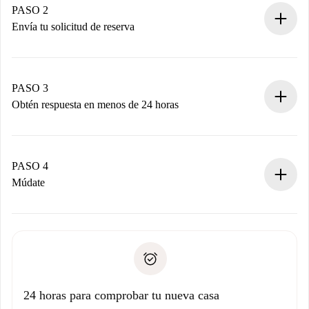
Tienes toda la información necesaria por adelantado.
PASO 2
Envía tu solicitud de reserva
Envía detalles básicos de tu perfil y de tu método de pago.
Recuerda que no te cobraremos nada hasta que el
propietario acepte.
PASO 3
Obtén respuesta en menos de 24 horas
El propietario tiene menos de 24 horas para confirmar.
Si es aceptada, te haremos el cargo y te pondremos en
contacto con el propietario.
PASO 4
Si es rechazada: No te haremos ningún cargo y te
Múdate
ofreceremos alternativas.
Acuerda con el propietario los detalles de tu llegada,
Documentos necesarios si tu propiedad es “
Spotahome
recogida de llaves, etc.
plus
”.
Spotahome sólo transferirá el primer pago al propietario si
Documento de identidad o Pasaporte
no nos comunicas ningún problema.
Prueba de solvencia
Domiciliación del pago
24 horas para comprobar tu nueva casa