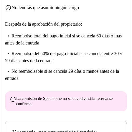
distancia. Centrale es una excelente ubicación para disfrutar de la
check_circle
No tendrás que asumir ningún cargo
vibrante vida urbana. No pierda la oportunidad de hacer de este
maravilloso apartamento su próximo hogar.
Después de la aprobación del propietario:
Reembolso total del pago inicial
si se cancela 60 días o más
antes de la entrada
Reembolso del 50% del pago inicial
si se cancela entre 30 y
59 días antes de la entrada
No reembolsable
si se cancela 29 días o menos antes de la
entrada
error
La comisión de Spotahome
no se devuelve
si la reserva se
confirma