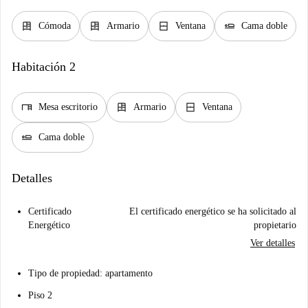
dresser
dresser
window_closed
airline_seat_flat
Cómoda
Armario
Ventana
Cama doble
Habitación 2
desk
dresser
window_closed
Mesa escritorio
Armario
Ventana
airline_seat_flat
Cama doble
Detalles
Certificado
El certificado energético se ha solicitado al
Energético
propietario
Ver detalles
Tipo de propiedad: apartamento
Piso 2