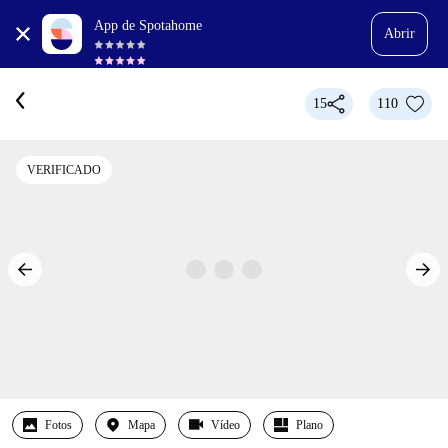
App de Spotahome
Abrir
15
110
VERIFICADO
Fotos
Mapa
Vídeo
Plano