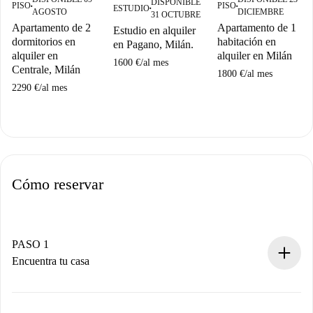
DISPONIBLE
PISO
PISO
ESTUDIO
■
■
■
AGOSTO
DICIEMBRE
31 OCTUBRE
Apartamento de 2
Apartamento de 1
Estudio en alquiler
dormitorios en
habitación en
en Pagano, Milán.
alquiler en
alquiler en Milán
1600 €
/
al mes
Centrale, Milán
1800 €
/
al mes
2290 €
/
al mes
Cómo reservar
PASO 1
Encuentra tu casa
Proceso de reserva 100% online.
Casas y Propietarios verificados.