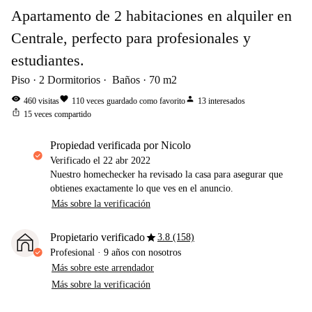
Apartamento de 2 habitaciones en alquiler en
Centrale, perfecto para profesionales y
estudiantes.
Piso
2
Dormitorios
Baños
70
m2
visibility
favorite
person
460
visitas
110
veces guardado como favorito
13
interesados
ios_share
15
veces compartido
propiedad verificada por Nicolo
Verificado el
22 abr 2022
Nuestro homechecker ha revisado la casa para asegurar que
obtienes exactamente lo que ves en el anuncio.
Más sobre la verificación
star
Propietario verificado
3.8 (158)
Profesional
·
9 años
con nosotros
Más sobre este arrendador
Más sobre la verificación