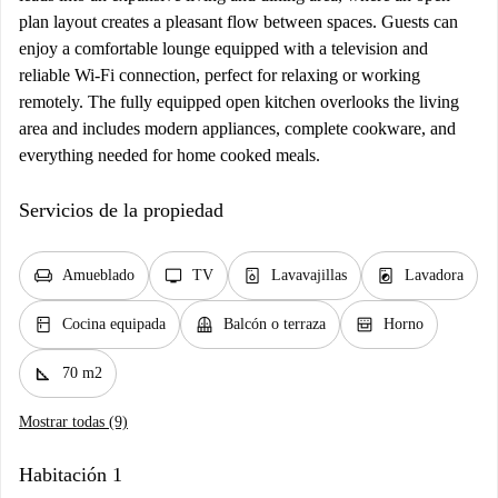
plan layout creates a pleasant flow between spaces. Guests can
enjoy a comfortable lounge equipped with a television and
reliable Wi-Fi connection, perfect for relaxing or working
remotely. The fully equipped open kitchen overlooks the living
area and includes modern appliances, complete cookware, and
everything needed for home cooked meals.
Servicios de la propiedad
chair
tv
dishwasher_gen
local_laundry_service
Amueblado
TV
Lavavajillas
Lavadora
kitchen
balcony
oven_gen
Cocina equipada
Balcón o terraza
Horno
square_foot
70 m2
Mostrar todas (9)
Habitación 1