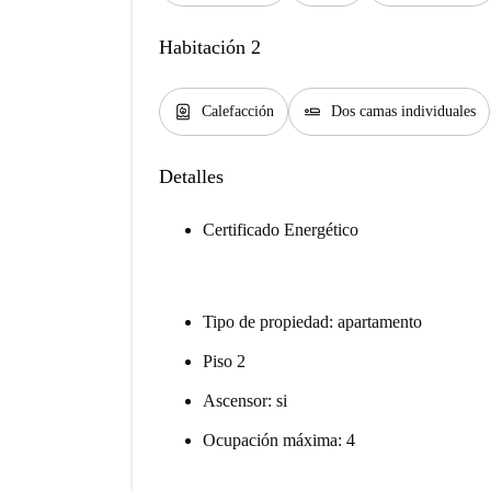
Habitación 2
water_heater
airline_seat_flat
Calefacción
Dos camas individuales
Detalles
Certificado Energético
Tipo de propiedad: apartamento
Piso 2
Ascensor: si
Ocupación máxima: 4