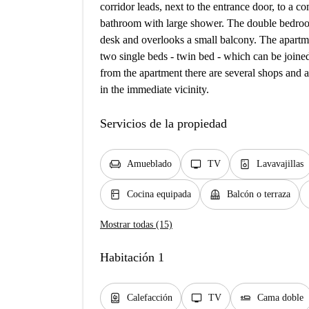
corridor leads, next to the entrance door, to a c
bathroom with large shower. The double bedroo
desk and overlooks a small balcony. The apartm
two single beds - twin bed - which can be joined
from the apartment there are several shops and 
in the immediate vicinity.
Servicios de la propiedad
chair
tv
dishwasher_gen
Amueblado
TV
Lavavajillas
kitchen
balcony
Cocina equipada
Balcón o terraza
Mostrar todas (15)
Habitación 1
water_heater
tv
airline_seat_flat
Calefacción
TV
Cama doble