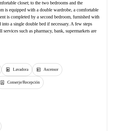
omfortable closet; to the two bedrooms and the
m is equipped with a double wardrobe, a comfortable
ent is completed by a second bedroom, furnished with
 into a single double bed if necessary. A few steps
all services such as pharmacy, bank, supermarkets are
local_laundry_service
elevator
Lavadora
Ascensor
person_book
Conserje/Recepción