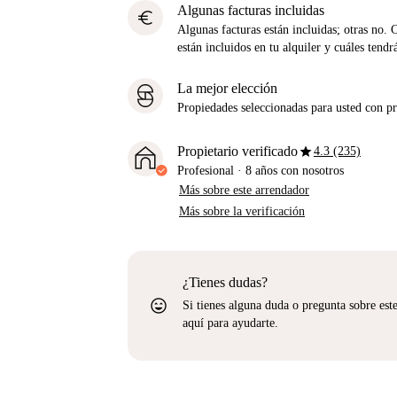
Algunas facturas incluidas
euro
Algunas facturas están incluidas; otras no. 
están incluidos en tu alquiler y cuáles tendr
La mejor elección
Propiedades seleccionadas para usted con pre
star
Propietario verificado
4.3 (235)
Profesional
·
8 años
con nosotros
Más sobre este arrendador
Más sobre la verificación
¿Tienes dudas?
sentiment_very_satisfied
Si tienes alguna duda o pregunta sobre est
aquí para ayudarte.