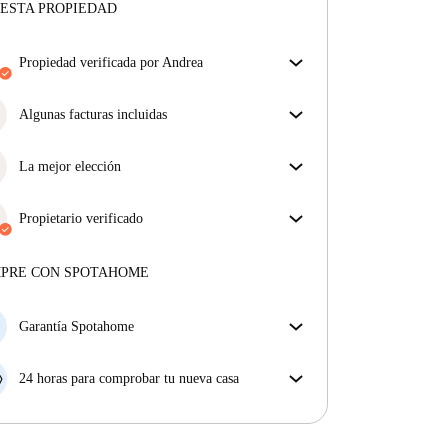
ESTA PROPIEDAD
propiedad verificada por Andrea
Nuestro homechecker ha revisado la casa para
asegurar que obtienes exactamente lo que ves en el
Algunas facturas incluidas
anuncio.
Algunas facturas están incluidas; otras no. Consulta
Más sobre la verificación
la descripción del anuncio para ver qué suministros
La mejor elección
están incluidos en tu alquiler y cuáles tendrás que
Propiedades seleccionadas para usted con precios
pagar aparte.
fantásticos, disponibilidad y primera categoría.
Propietario verificado
Profesional
·
8 años
con nosotros
Más sobre este arrendador
MPRE CON SPOTAHOME
Más sobre la verificación
Garantía Spotahome
Si el propietario cancela tu reserva dentro de las 48
horas previas a la fecha de entrada, Spotahome A) te
24 horas para comprobar tu nueva casa
ayudará a encontrar un nuevo alojamiento y cubrirá
Si existe alguna diferencia con el anuncio que viste
el hotel hasta que encuentres nueva casa o B) te hará
en Spotahome, comunícanoslo dentro de las 24 horas
la devolución íntegra de la reserva.