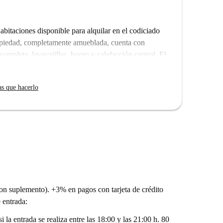
bitaciones disponible para alquilar en el codiciado
opiedad, completamente amueblada, cuenta con
pleta, lavavajillas, horno y calefacción central. El
y acceso privado a la lavadora. El edificio ofrece
idad. Al ser una propiedad verificada
as que hacerlo
seguridad de su calidad y fiabilidad.
ona vibrante con lugares increíbles a poca distancia.
estaurantes como Moe's Pizza y Pizzeria Pappa &
rgate Costiere y Coop para todas sus compras, o
ido. La zona también ofrece espacios culturales como
da es una opción maravillosa para su nuevo hogar.
con suplemento). +3% en pagos con tarjeta de crédito
e entrada:
 la entrada se realiza entre las 18:00 y las 21:00 h. 80