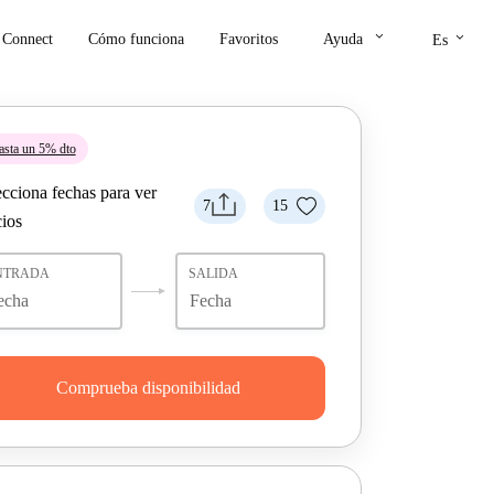
keyboard_arrow_down
keyboard_arrow_down
Connect
Cómo funciona
Favoritos
Ayuda
Es
asta un 5% dto
ecciona fechas para ver
7
15
cios
NTRADA
SALIDA
Comprueba disponibilidad