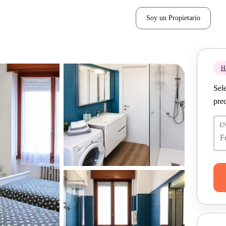
Soy un Propietario
H
Sel
pre
E