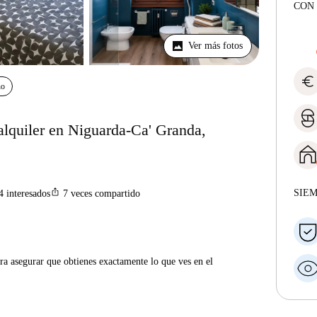
CON 
Ver más fotos
euro
no
alquiler en Niguarda-Ca' Granda,
ios_share
SIE
4
interesados
7
veces compartido
ra asegurar que obtienes exactamente lo que ves en el