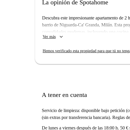
La opinión de Spotahome
Descubra este impresionante apartamento de 2 ha
barrio de Niguarda-Ca' Granda, Milán. Esta pr
comodidades modernas, incluyendo una cocina com
keyboard_arrow_down
Ver más
apartamento también dispone de balcón o terraza 
ascensor y servicio de portero para mayor comod
Hemos verificado esta propiedad para que tú no teng
profesionalmente por Spotahome, puede tener la 
Niguarda-Ca' Granda, ubicada en Milán, es una z
A pocos pasos, podrá disfrutar de fantásticos r
Ciccia. Explore los mercados cercanos como Bo
visite Pizzeria Santa Marina para un bocado ráp
el Teatro de la Cooperativa. Niguarda-Ca' Gran
A tener en cuenta
Servicio de limpieza: disponible bajo petición (
(sin extras por transferencia bancaria). Reglas d
De lunes a viernes después de las 18:00 h. 50 € si