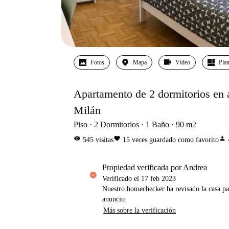
Fotos
Mapa
Vídeo
Pla
Apartamento de 2 dormitorios en 
Milán
Piso
2
Dormitorios
1
Baño
90
m2
visibility
favorite
person
545
visitas
15
veces guardado como favorito
propiedad verificada por Andrea
Verificado el
17 feb 2023
Nuestro homechecker ha revisado la casa pa
anuncio.
Más sobre la verificación