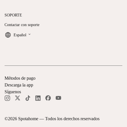
SOPORTE
Contactar con soporte
keyboard_arrow_down
Español
Métodos de pago
Descarga la app
Síguenos
©
2026
Spotahome —
Todos los derechos reservados