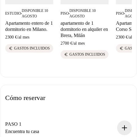
DISPONIBLE 10
DISPONIBLE 10
DISPON
ESTUDIO
PISO
PISO
■
■
■
AGOSTO
AGOSTO
AGOS
Apartamento entero de 1
apartamento de 1
Apartamen
dormitorio en Milano.
dormitorio en alquiler en
Corso Sem
Brera, Milán
2300 €
/
al mes
2300 €
/
al m
2700 €
/
al mes
euro
euro
GASTOS INCLUIDOS
GASTO
euro
GASTOS INCLUIDOS
Cómo reservar
PASO 1
Encuentra tu casa