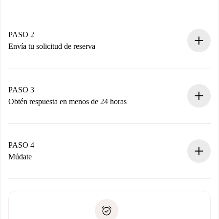
Proceso de reserva 100% online.
Casas y Propietarios verificados.
Tienes toda la información necesaria por adelantado.
PASO 2
Envía tu solicitud de reserva
Envía detalles básicos de tu perfil y de tu método de pago.
Recuerda que no te cobraremos nada hasta que el
propietario acepte.
PASO 3
Obtén respuesta en menos de 24 horas
El propietario tiene menos de 24 horas para confirmar.
Si es aceptada, te haremos el cargo y te pondremos en
contacto con el propietario.
PASO 4
Si es rechazada: No te haremos ningún cargo y te
Múdate
ofreceremos alternativas.
Acuerda con el propietario los detalles de tu llegada,
Documentos necesarios si tu propiedad es “
Spotahome
recogida de llaves, etc.
plus
”.
Spotahome sólo transferirá el primer pago al propietario si
Documento de identidad o Pasaporte
no nos comunicas ningún problema.
Prueba de solvencia