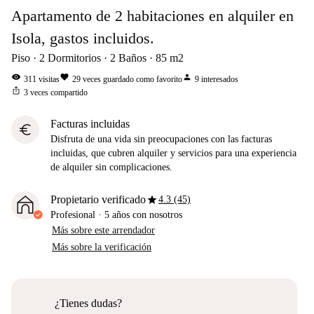
Apartamento de 2 habitaciones en alquiler en
Isola, gastos incluidos.
Piso
2
Dormitorios
2
Baños
85
m2
visibility
favorite
person
311
visitas
29
veces guardado como favorito
9
interesados
ios_share
3
veces compartido
Facturas incluidas
euro
Disfruta de una vida sin preocupaciones con las facturas
incluidas, que cubren alquiler y servicios para una experiencia
de alquiler sin complicaciones.
star
Propietario verificado
4.3 (45)
Profesional
·
5 años
con nosotros
Más sobre este arrendador
Más sobre la verificación
¿Tienes dudas?