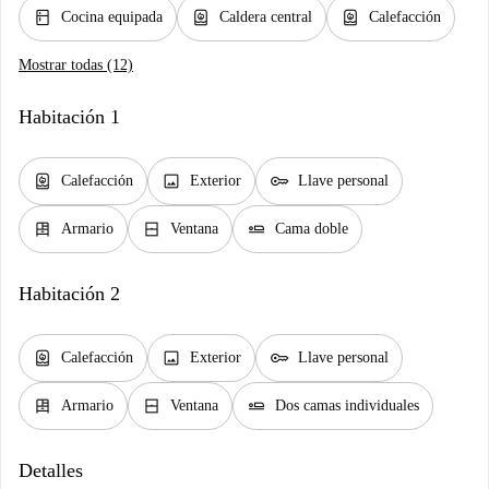
kitchen
water_heater
water_heater
Cocina equipada
Caldera central
Calefacción
Mostrar todas (12)
Habitación 1
water_heater
image
key
Calefacción
Exterior
Llave personal
dresser
window_closed
airline_seat_flat
Armario
Ventana
Cama doble
Habitación 2
water_heater
image
key
Calefacción
Exterior
Llave personal
dresser
window_closed
airline_seat_flat
Armario
Ventana
Dos camas individuales
Detalles