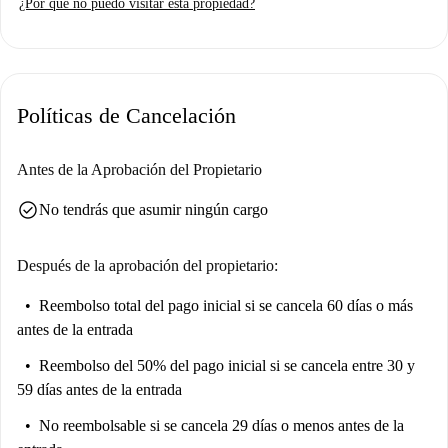
¿Por qué no puedo visitar esta propiedad?
compartida dentro del edificio. Los gastos de electricidad, gas (con
límites), agua y wifi están incluidos. No se permite fumar ni se admiten
mascotas.
El barrio de Isola ofrece una vibrante escena cultural con varias
Políticas de Cancelación
atracciones cercanas. No se pierda el Monumento a los Partidarios del
Quartiere Isola y el Mural Dedicado a Berlusconi, ambos a un corto
paseo. Restaurantes como el Ristorante Borsieri 39 y Piedra del Sol
Antes de la Aprobación del Propietario
Borsieri están muy cerca. Sumérjase en el vibrante entorno y haga de
check_circle
No tendrás que asumir ningún cargo
este lugar su nuevo hogar.
Después de la aprobación del propietario:
Reembolso total del pago inicial
si se cancela 60 días o más
antes de la entrada
Reembolso del 50% del pago inicial
si se cancela entre 30 y
59 días antes de la entrada
No reembolsable
si se cancela 29 días o menos antes de la