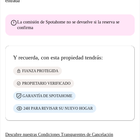
entrada
error
La comisión de Spotahome
no se devuelve
si la reserva se
confirma
Y recuerda, con esta propiedad tendrás:
lock
FIANZA PROTEGIDA
check_circle
PROPIETARIO VERIFICADO
GARANTÍA DE SPOTAHOME
24H PARA REVISAR SU NUEVO HOGAR
Descubre nuestras Condiciones Transparentes de Cancelación