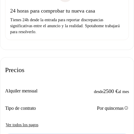
Domiciliación del pago
24 horas para comprobar tu nueva casa
Tienes 24h desde la entrada para reportar discrepancias
significativas entre el anuncio y la realidad. Spotahome trabajará
para resolverlo.
Precios
Alquiler mensual
2500 €
desde
al mes
info
Tipo de contrato
Por quincenas
Ver todos los pagos