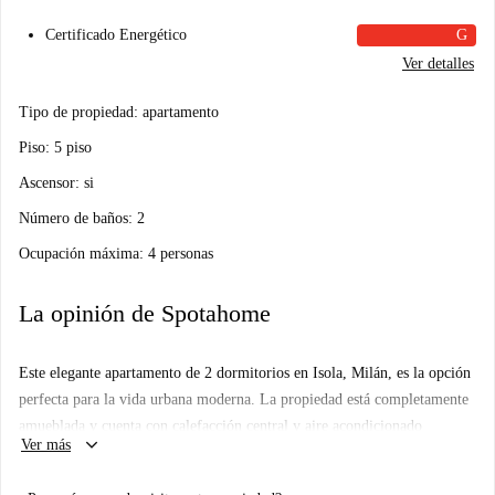
Certificado Energético
G
Ver detalles
Tipo de propiedad: apartamento
Piso: 5 piso
Ascensor: si
Número de baños: 2
Ocupación máxima: 4 personas
La opinión de Spotahome
Este elegante apartamento de 2 dormitorios en Isola, Milán, es la opción
perfecta para la vida urbana moderna. La propiedad está completamente
amueblada y cuenta con calefacción central y aire acondicionado
keyboard_arrow_down
Ver más
individual, lo que la convierte en una opción cómoda durante todo el
año. La cocina está equipada con lavavajillas y horno, y la lavandería es