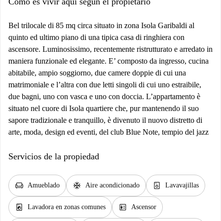
Cómo es vivir aquí según el propietario
Bel trilocale di 85 mq circa situato in zona Isola Garibaldi al
quinto ed ultimo piano di una tipica casa di ringhiera con
ascensore. Luminosissimo, recentemente ristrutturato e arredato in
maniera funzionale ed elegante. E’ composto da ingresso, cucina
abitabile, ampio soggiorno, due camere doppie di cui una
matrimoniale e l’altra con due letti singoli di cui uno estraibile,
due bagni, uno con vasca e uno con doccia. L’appartamento è
situato nel cuore di Isola quartiere che, pur mantenendo il suo
sapore tradizionale e tranquillo, è divenuto il nuovo distretto di
arte, moda, design ed eventi, del club Blue Note, tempio del jazz
Servicios de la propiedad
chair
ac_unit
dishwasher_gen
Amueblado
Aire acondicionado
Lavavajillas
local_laundry_service
elevator
Lavadora en zonas comunes
Ascensor