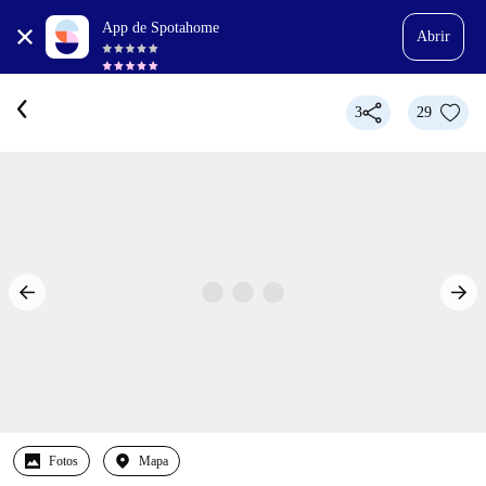
App de Spotahome
Abrir
3
29
Fotos
Mapa