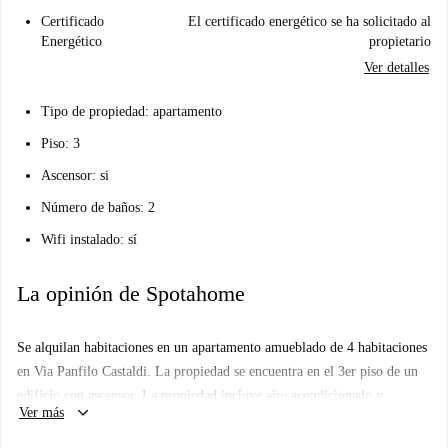
Certificado
El certificado energético se ha solicitado al
Energético
propietario
Ver detalles
Tipo de propiedad: apartamento
Piso: 3
Ascensor: si
Número de baños: 2
Wifi instalado: sí
La opinión de Spotahome
Se alquilan habitaciones en un apartamento amueblado de 4 habitaciones
en Via Panfilo Castaldi. La propiedad se encuentra en el 3er piso de un
edificio con ascensor. La propiedad incluye aire acondicionado y
keyboard_arrow_down
Ver más
lavavajillas.