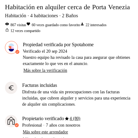
Habitación en alquiler cerca de Porta Venezia
Habitación
4
habitaciones
2
Baños
visibility
favorite
person
867
visitas
60
veces guardado como favorito
22
interesados
ios_share
12
veces compartido
Propiedad verificada por Spotahome
Verificado el
20 sep 2024
Nuestro equipo ha revisado la casa para asegurar que obtienes
exactamente lo que ves en el anuncio.
Más sobre la verificación
Facturas incluidas
euro
Disfruta de una vida sin preocupaciones con las facturas
incluidas, que cubren alquiler y servicios para una experiencia
de alquiler sin complicaciones.
star
Propietario verificado
4 (80)
Profesional
·
7 años
con nosotros
Más sobre este arrendador