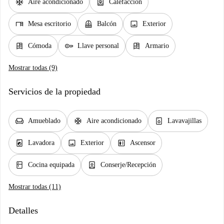
ac_unit
water_heater
Aire acondicionado
Calefacción
desk
balcony
image
Mesa escritorio
Balcón
Exterior
dresser
key
dresser
Cómoda
Llave personal
Armario
Mostrar todas (9)
Servicios de la propiedad
chair
ac_unit
dishwasher_gen
Amueblado
Aire acondicionado
Lavavajillas
local_laundry_service
image
elevator
Lavadora
Exterior
Ascensor
kitchen
person_book
Cocina equipada
Conserje/Recepción
Mostrar todas (11)
Detalles