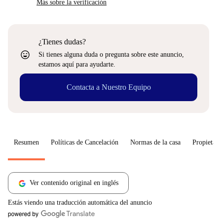
Más sobre la verificación
¿Tienes dudas?
sentiment_very_satisfied
Si tienes alguna duda o pregunta sobre este anuncio,
estamos aquí para ayudarte.
Contacta a Nuestro Equipo
Resumen
Políticas de Cancelación
Normas de la casa
Propietari
Ver contenido original en inglés
Estás viendo una traducción automática del anuncio