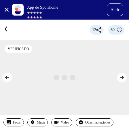
App de Spotahome
Abrir
12
60
VERIFICADO
Fotos
Mapa
Vídeo
Otras habitaciones