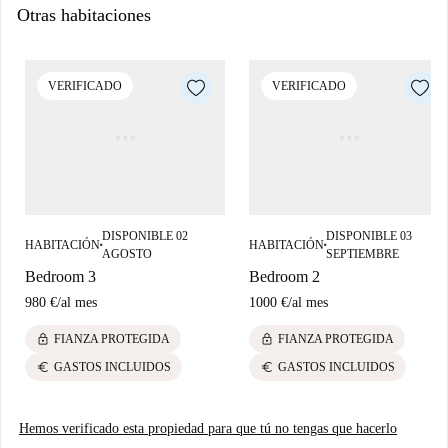
Otras habitaciones
VERIFICADO
VERIFICADO
DISPONIBLE 02
DISPONIBLE 03
HABITACIÓN
HABITACIÓN
■
■
AGOSTO
SEPTIEMBRE
Bedroom 3
Bedroom 2
980 €
/
al mes
1000 €
/
al mes
lock
lock
FIANZA PROTEGIDA
FIANZA PROTEGIDA
euro
euro
GASTOS INCLUIDOS
GASTOS INCLUIDOS
Hemos verificado esta propiedad para que tú no tengas que hacerlo