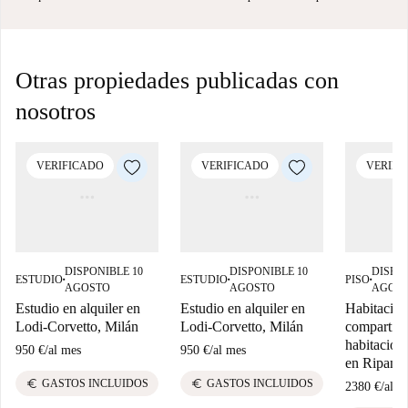
Otras propiedades publicadas con
nosotros
VERIFICADO
VERIFICADO
VERIFI
DISPONIBLE 10
DISPONIBLE 10
DISPON
ESTUDIO
ESTUDIO
PISO
■
■
■
AGOSTO
AGOSTO
AGOS
Estudio en alquiler en
Estudio en alquiler en
Habitación
Lodi-Corvetto, Milán
Lodi-Corvetto, Milán
compartido
habitacione
950 €
/
al mes
950 €
/
al mes
en Ripamon
euro
euro
GASTOS INCLUIDOS
GASTOS INCLUIDOS
2380 €
/
al m