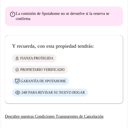
error
La comisión de Spotahome
no se devuelve
si la reserva se
confirma
Y recuerda, con esta propiedad tendrás:
lock
FIANZA PROTEGIDA
check_circle
PROPIETARIO VERIFICADO
GARANTÍA DE SPOTAHOME
24H PARA REVISAR SU NUEVO HOGAR
Descubre nuestras Condiciones Transparentes de Cancelación