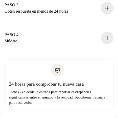
propietario acepte.
PASO 3
Obtén respuesta en menos de 24 horas
El propietario tiene menos de 24 horas para confirmar.
Si es aceptada, te haremos el cargo y te pondremos en
contacto con el propietario.
PASO 4
Si es rechazada: No te haremos ningún cargo y te
Múdate
ofreceremos alternativas.
Acuerda con el propietario los detalles de tu llegada,
Documentos necesarios si tu propiedad es “
Spotahome
recogida de llaves, etc.
plus
”.
Spotahome sólo transferirá el primer pago al propietario si
Documento de identidad o Pasaporte
no nos comunicas ningún problema.
Prueba de solvencia
Domiciliación del pago
24 horas para comprobar tu nueva casa
Tienes 24h desde la entrada para reportar discrepancias
significativas entre el anuncio y la realidad. Spotahome trabajará
para resolverlo.