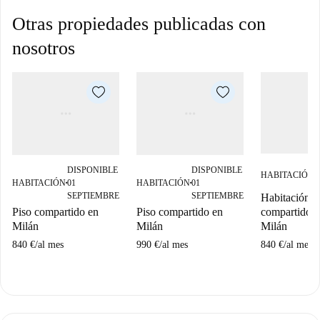
Otras propiedades publicadas con
nosotros
DISPONIBLE
DISPONIBLE
HABITACIÓN
■
HABITACIÓN
01
HABITACIÓN
01
■
■
SEPTIEMBRE
SEPTIEMBRE
Habitación e
Piso compartido en
Piso compartido en
compartido e
Milán
Milán
Milán
840 €
/
al mes
990 €
/
al mes
840 €
/
al mes