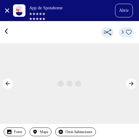
App de Spotahome
Abrir
2
3
Fotos
Mapa
Otras habitaciones