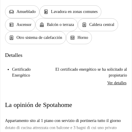
chair
local_laundry_service
Amueblado
Lavadora en zonas comunes
elevator
balcony
water_heater
Ascensor
Balcón o terraza
Caldera central
water_heater
oven_gen
Otro sistema de calefacción
Horno
Detalles
Certificado
El certificado energético se ha solicitado al
Energético
propietario
Ver detalles
La opinión de Spotahome
Appartamento sito al 1 piano con servizio di portineria tutto il giorno
dotato di cucina attrezzata con balcone e 3 bagni di cui uno privato