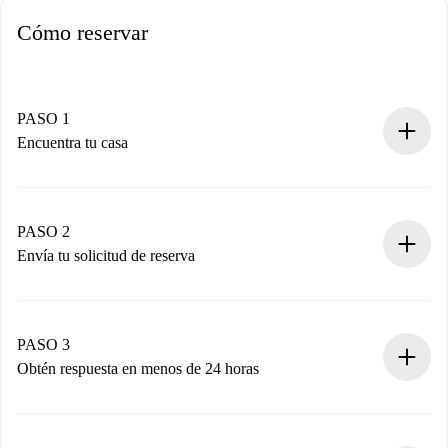
Cómo reservar
PASO 1
Encuentra tu casa
Proceso de reserva 100% online.
Casas y Propietarios verificados.
Tienes toda la información necesaria por adelantado.
PASO 2
Envía tu solicitud de reserva
Envía detalles básicos de tu perfil y de tu método de pago.
Recuerda que no te cobraremos nada hasta que el
propietario acepte.
PASO 3
Obtén respuesta en menos de 24 horas
El propietario tiene menos de 24 horas para confirmar.
Si es aceptada, te haremos el cargo y te pondremos en