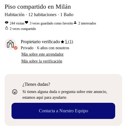
Piso compartido en Milán
Habitación
12
habitaciones
1
Baño
visibility
favorite
person
244
visitas
3
veces guardado como favorito
2
interesados
ios_share
2
veces compartido
star
Propietario verificado
5 (1)
Privado
·
6 años
con nosotros
Más sobre este arrendador
Más sobre la verificación
¿Tienes dudas?
sentiment_very_satisfied
Si tienes alguna duda o pregunta sobre este anuncio,
estamos aquí para ayudarte.
Contacta a Nuestro Equipo