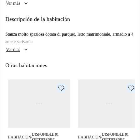
keyboard_arrow_down
Ver más
Descripción de la habitación
Stanza molto spaziosa dotata di parquet, letto matrimoniale, armadio a 4
ante e scrivania
keyboard_arrow_down
Ver más
Otras habitaciones
DISPONIBLE 01
DISPONIBLE 01
HABITACIÓN
HABITACIÓN
■
■
SEPTIEMBRE
SEPTIEMBRE