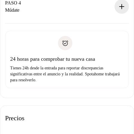
contacto con el propietario.
PASO 4
Si es rechazada: No te haremos ningún cargo y te
Múdate
ofreceremos alternativas.
Acuerda con el propietario los detalles de tu llegada,
Documentos necesarios si tu propiedad es “
Spotahome
recogida de llaves, etc.
plus
”.
Spotahome sólo transferirá el primer pago al propietario si
Documento de identidad o Pasaporte
no nos comunicas ningún problema.
Prueba de solvencia
Domiciliación del pago
24 horas para comprobar tu nueva casa
Tienes 24h desde la entrada para reportar discrepancias
significativas entre el anuncio y la realidad. Spotahome trabajará
para resolverlo.
Precios