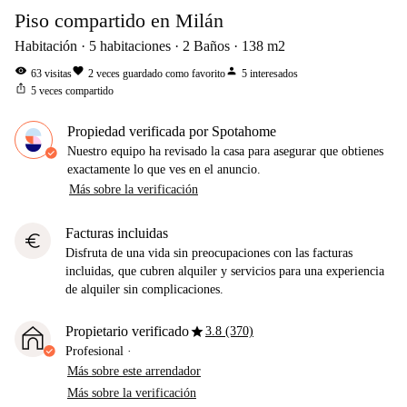
Piso compartido en Milán
Habitación
5
habitaciones
2
Baños
138
m2
visibility
favorite
person
63
visitas
2
veces guardado como favorito
5
interesados
ios_share
5
veces compartido
Propiedad verificada por Spotahome
Nuestro equipo ha revisado la casa para asegurar que obtienes
exactamente lo que ves en el anuncio.
Más sobre la verificación
Facturas incluidas
euro
Disfruta de una vida sin preocupaciones con las facturas
incluidas, que cubren alquiler y servicios para una experiencia
de alquiler sin complicaciones.
star
Propietario verificado
3.8 (370)
Profesional
·
Más sobre este arrendador
Más sobre la verificación