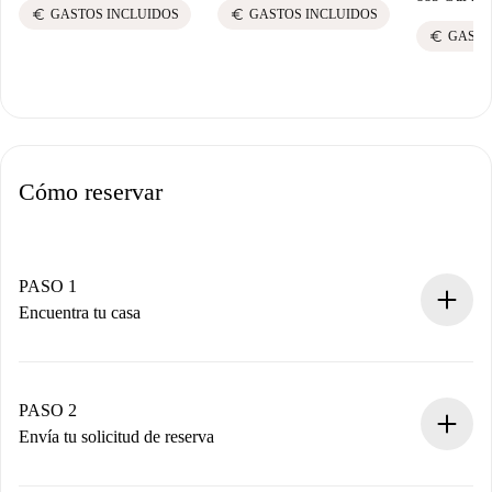
euro
euro
GASTOS INCLUIDOS
GASTOS INCLUIDOS
euro
GASTO
Cómo reservar
PASO 1
Encuentra tu casa
Proceso de reserva 100% online.
Casas y Propietarios verificados.
Tienes toda la información necesaria por adelantado.
PASO 2
Envía tu solicitud de reserva
Envía detalles básicos de tu perfil y de tu método de pago.