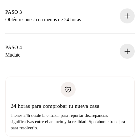
Recuerda que no te cobraremos nada hasta que el
propietario acepte.
PASO 3
Obtén respuesta en menos de 24 horas
El propietario tiene menos de 24 horas para confirmar.
Si es aceptada, te haremos el cargo y te pondremos en
contacto con el propietario.
PASO 4
Si es rechazada: No te haremos ningún cargo y te
Múdate
ofreceremos alternativas.
Acuerda con el propietario los detalles de tu llegada,
Documentos necesarios si tu propiedad es “
Spotahome
recogida de llaves, etc.
plus
”.
Spotahome sólo transferirá el primer pago al propietario si
Documento de identidad o Pasaporte
no nos comunicas ningún problema.
Prueba de solvencia
Domiciliación del pago
24 horas para comprobar tu nueva casa
Tienes 24h desde la entrada para reportar discrepancias
significativas entre el anuncio y la realidad. Spotahome trabajará
para resolverlo.