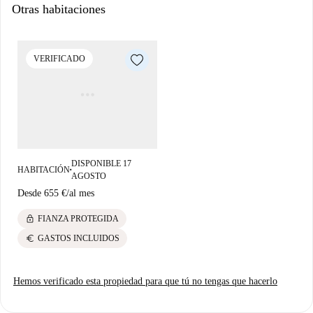
Otras habitaciones
VERIFICADO
DISPONIBLE 17
HABITACIÓN
■
AGOSTO
Desde
655 €
/
al mes
lock
FIANZA PROTEGIDA
euro
GASTOS INCLUIDOS
Hemos verificado esta propiedad para que tú no tengas que hacerlo