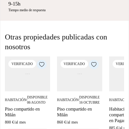
9-15h
Tiempo medio de respuesta
Otras propiedades publicadas con
nosotros
VERIFICADO
VERIFICADO
VERIFI
DISPONIBLE
DISPONIBLE
HABITACIÓN
HABITACIÓN
HABITACIÓ
■
■
06 AGOSTO
16 OCTUBRE
Piso compartido en
Piso compartido en
Habitación
Milán
Milán
compartido
en Pagano
800 €
/
al mes
860 €
/
al mes
885 €
/
al me