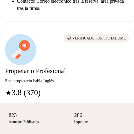
Contacto:
Correo electrónico tras la reserva; área privada
tras la firma.
check_circle
VERIFICADO POR SPOTAHOME
Propietario Profesional
Este propietario habla Inglés
3.8 (370)
star
823
286
Anuncios Publicados
Inquilinos