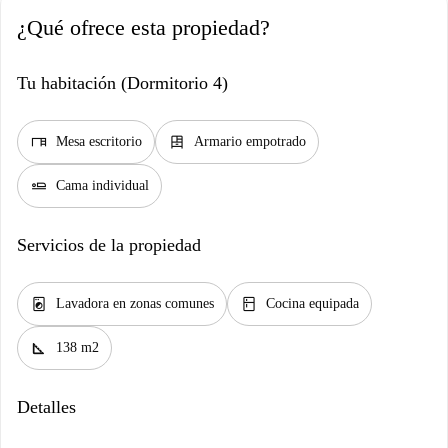
¿Qué ofrece esta propiedad?
Tu habitación (Dormitorio 4)
desk
dresser
Mesa escritorio
Armario empotrado
airline_seat_flat
Cama individual
Servicios de la propiedad
local_laundry_service
kitchen
Lavadora en zonas comunes
Cocina equipada
square_foot
138 m2
Detalles