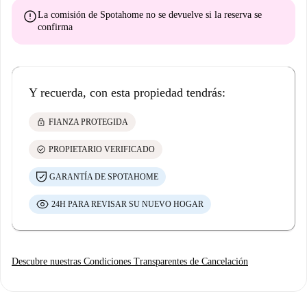
error
La comisión de Spotahome
no se devuelve
si la reserva se
confirma
Y recuerda, con esta propiedad tendrás:
lock
FIANZA PROTEGIDA
check_circle
PROPIETARIO VERIFICADO
GARANTÍA DE SPOTAHOME
24H PARA REVISAR SU NUEVO HOGAR
Descubre nuestras Condiciones Transparentes de Cancelación