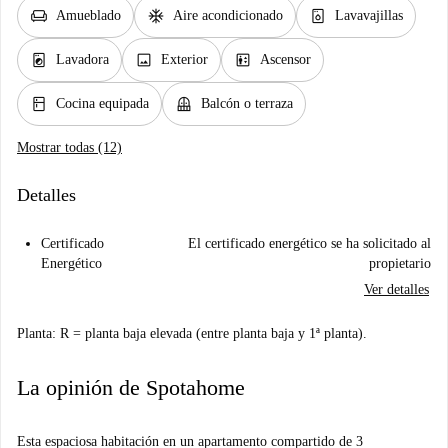
chair
ac_unit
dishwasher_gen
Amueblado
Aire acondicionado
Lavavajillas
local_laundry_service
image
elevator
Lavadora
Exterior
Ascensor
kitchen
balcony
Cocina equipada
Balcón o terraza
Mostrar todas (12)
Detalles
Certificado
El certificado energético se ha solicitado al
Energético
propietario
Ver detalles
Planta: R = planta baja elevada (entre planta baja y 1ª planta).
La opinión de Spotahome
Esta espaciosa habitación en un apartamento compartido de 3