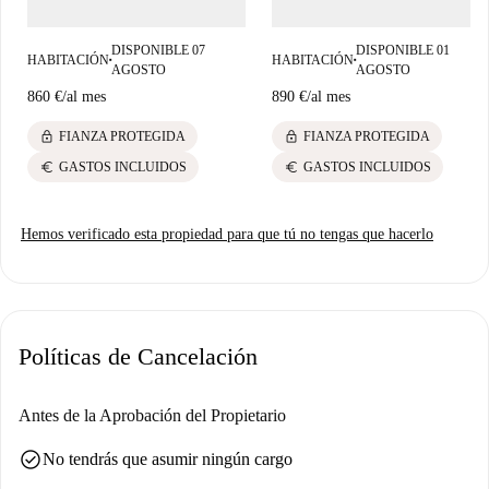
DISPONIBLE 07
DISPONIBLE 01
HABITACIÓN
HABITACIÓN
■
■
AGOSTO
AGOSTO
860 €
/
al mes
890 €
/
al mes
lock
lock
FIANZA PROTEGIDA
FIANZA PROTEGIDA
euro
euro
GASTOS INCLUIDOS
GASTOS INCLUIDOS
Hemos verificado esta propiedad para que tú no tengas que hacerlo
Políticas de Cancelación
Antes de la Aprobación del Propietario
check_circle
No tendrás que asumir ningún cargo