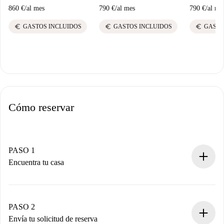
860 €
/
al mes
790 €
/
al mes
790 €
/
al me
euro
euro
euro
GASTOS INCLUIDOS
GASTOS INCLUIDOS
GASTO
Cómo reservar
PASO 1
Encuentra tu casa
Proceso de reserva 100% online.
Casas y Propietarios verificados.
Tienes toda la información necesaria por adelantado.
PASO 2
Envía tu solicitud de reserva