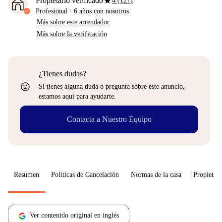
star
Propietario verificado
4 (127)
Profesional
·
6 años
con nosotros
Más sobre este arrendador
Más sobre la verificación
¿Tienes dudas?
sentiment_very_satisfied
Si tienes alguna duda o pregunta sobre este anuncio,
estamos aquí para ayudarte.
Contacta a Nuestro Equipo
Resumen
Políticas de Cancelación
Normas de la casa
Propietari
Ver contenido original en inglés