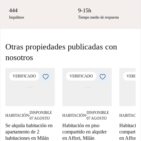
444
9-15h
Inquilinos
Tiempo medio de respuesta
Otras propiedades publicadas con
nosotros
VERIFICADO
VERIFICADO
VERIFI
DISPONIBLE
DISPONIBLE
HABITACIÓN
HABITACIÓN
HABITACIÓ
■
■
07 AGOSTO
07 AGOSTO
Se alquila habitación en
Habitación en piso
Habitación
apartamento de 2
compartido en alquiler
compartido
habitaciones en Milán
en Affori, Milán
en Affori,