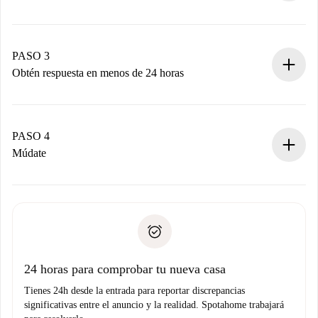
Envía detalles básicos de tu perfil y de tu método de pago.
Recuerda que no te cobraremos nada hasta que el
propietario acepte.
PASO 3
Obtén respuesta en menos de 24 horas
El propietario tiene menos de 24 horas para confirmar.
Si es aceptada, te haremos el cargo y te pondremos en
contacto con el propietario.
PASO 4
Si es rechazada: No te haremos ningún cargo y te
Múdate
ofreceremos alternativas.
Acuerda con el propietario los detalles de tu llegada,
Documentos necesarios si tu propiedad es “
Spotahome
recogida de llaves, etc.
plus
”.
Spotahome sólo transferirá el primer pago al propietario si
Documento de identidad o Pasaporte
no nos comunicas ningún problema.
Prueba de solvencia
Domiciliación del pago
24 horas para comprobar tu nueva casa
Tienes 24h desde la entrada para reportar discrepancias
significativas entre el anuncio y la realidad. Spotahome trabajará