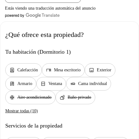
Estás viendo una traducción automática del anuncio
¿Qué ofrece esta propiedad?
Tu habitación (Dormitorio 1)
water_heater
desk
image
Calefacción
Mesa escritorio
Exterior
dresser
window_closed
airline_seat_flat
Armario
Ventana
Cama individual
ac_unit
soap
Aire acondicionado
Baño privado
Mostrar todas (10)
Servicios de la propiedad