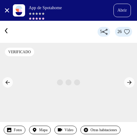
App de Spotahome
Abrir
5
26
VERIFICADO
Fotos
Mapa
Vídeo
Otras habitaciones