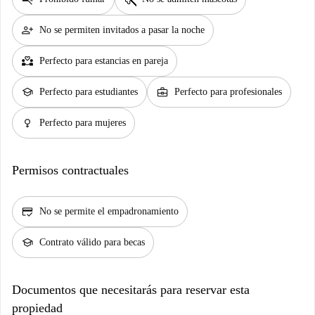
person_add
No se permiten invitados a pasar la noche
partner_heart
Perfecto para estancias en pareja
school
business_center
Perfecto para estudiantes
Perfecto para profesionales
female
Perfecto para mujeres
Permisos contractuales
credit_score
No se permite el empadronamiento
school
Contrato válido para becas
Documentos que necesitarás para reservar esta
propiedad