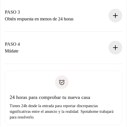
Recuerda que no te cobraremos nada hasta que el
propietario acepte.
PASO 3
Obtén respuesta en menos de 24 horas
El propietario tiene menos de 24 horas para confirmar.
Si es aceptada, te haremos el cargo y te pondremos en
contacto con el propietario.
PASO 4
Si es rechazada: No te haremos ningún cargo y te
Múdate
ofreceremos alternativas.
Acuerda con el propietario los detalles de tu llegada,
Documentos necesarios si tu propiedad es “
Spotahome
recogida de llaves, etc.
plus
”.
Spotahome sólo transferirá el primer pago al propietario si
Documento de identidad o Pasaporte
no nos comunicas ningún problema.
Prueba de solvencia
Domiciliación del pago
24 horas para comprobar tu nueva casa
Tienes 24h desde la entrada para reportar discrepancias
significativas entre el anuncio y la realidad. Spotahome trabajará
para resolverlo.