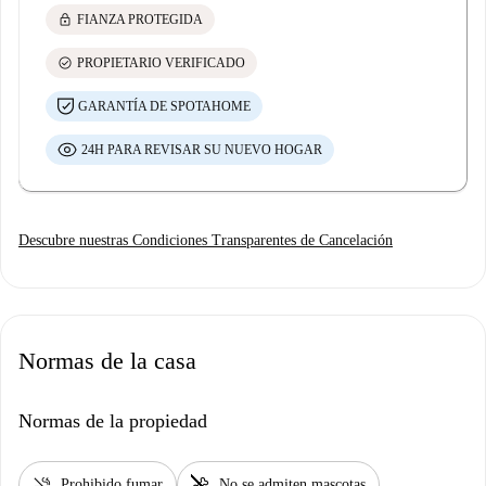
lock
FIANZA PROTEGIDA
check_circle
PROPIETARIO VERIFICADO
GARANTÍA DE SPOTAHOME
24H PARA REVISAR SU NUEVO HOGAR
Descubre nuestras Condiciones Transparentes de Cancelación
Normas de la casa
Normas de la propiedad
smoke_free
pet_supplies
Prohibido fumar
No se admiten mascotas