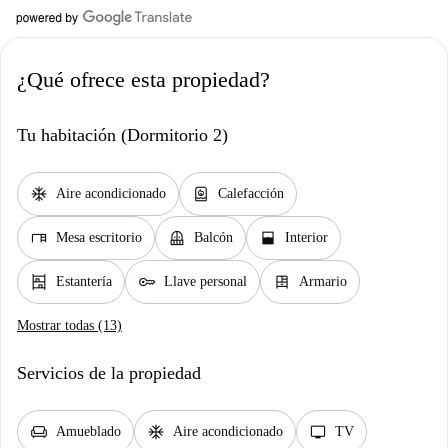
¿Qué ofrece esta propiedad?
Tu habitación (Dormitorio 2)
ac_unit
water_heater
Aire acondicionado
Calefacción
desk
balcony
window_open
Mesa escritorio
Balcón
Interior
shelves
key
dresser
Estantería
Llave personal
Armario
Mostrar todas (13)
Servicios de la propiedad
chair
ac_unit
tv
Amueblado
Aire acondicionado
TV