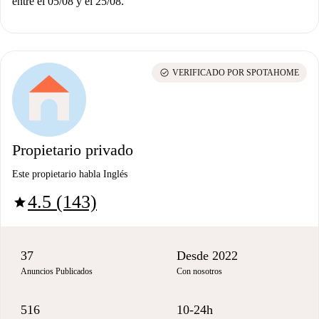
entre el 05/08 y el 25/08.
check_circle
VERIFICADO POR SPOTAHOME
Propietario privado
Este propietario habla Inglés
4.5 (143)
star
37
Desde 2022
Anuncios Publicados
Con nosotros
516
10-24h