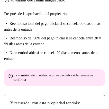
check_circle
No tendrás que asumir ningún cargo
Después de la aprobación del propietario:
Reembolso total del pago inicial
si se cancela 60 días o más
antes de la entrada
Reembolso del 50% del pago inicial
si se cancela entre 30 y
59 días antes de la entrada
No reembolsable
si se cancela 29 días o menos antes de la
entrada
error
La comisión de Spotahome
no se devuelve
si la reserva se
confirma
Y recuerda, con esta propiedad tendrás: