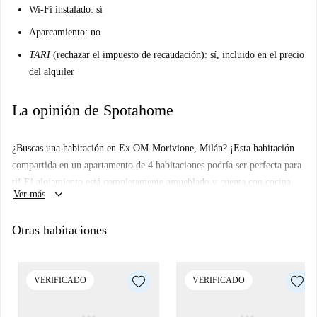
Wi-Fi instalado: sí
Aparcamiento: no
TARI
(rechazar el impuesto de recaudación): sí, incluido en el precio
del alquiler
La opinión de Spotahome
¿Buscas una habitación en Ex OM-Morivione, Milán? ¡Esta habitación
compartida en un apartamento de 4 habitaciones podría ser perfecta para
ti! El alojamiento está completamente amueblado y cuenta con cocina
keyboard_arrow_down
Ver más
equipada, lavadora privada, aire acondicionado individual y wifi
incluido. Disfruta de la comodidad de un alojamiento con calefacción
Otras habitaciones
central, diseñado especialmente para mujeres y adecuado tanto para
profesionales como para estudiantes, todo verificado por Spotahome.
Nota: No se admiten parejas ni invitados que pernocten.
VERIFICADO
VERIFICADO
Ex OM-Morivione ofrece un ambiente vibrante con puntos de interés
cercanos. Explora el barrio de Morivione, que ofrece una perspectiva