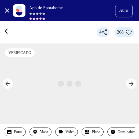
App de Spotahome
Abrir
4
268
VERIFICADO
Fotos
Mapa
Vídeo
Plano
Otras habitaci