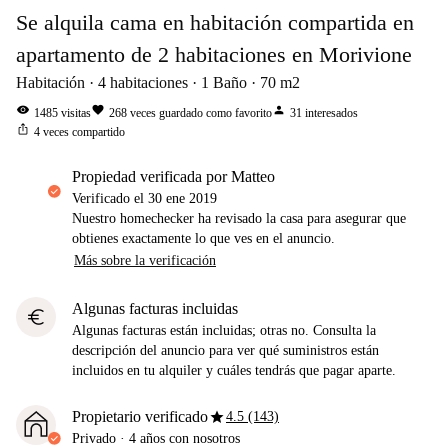
Se alquila cama en habitación compartida en
apartamento de 2 habitaciones en Morivione
Habitación
4
habitaciones
1
Baño
70
m2
visibility
favorite
person
1485
visitas
268
veces guardado como favorito
31
interesados
ios_share
4
veces compartido
propiedad verificada por Matteo
Verificado el
30 ene 2019
Nuestro homechecker ha revisado la casa para asegurar que
obtienes exactamente lo que ves en el anuncio.
Más sobre la verificación
Algunas facturas incluidas
euro
Algunas facturas están incluidas; otras no. Consulta la
descripción del anuncio para ver qué suministros están
incluidos en tu alquiler y cuáles tendrás que pagar aparte.
star
Propietario verificado
4.5 (143)
Privado
·
4 años
con nosotros