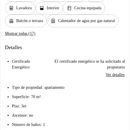
local_laundry_service
window_open
kitchen
Lavadora
Interior
Cocina equipada
balcony
water_heater
Balcón o terraza
Calentador de agua por gas natural
Mostrar todas (17)
Detalles
Certificado
El certificado energético se ha solicitado al
Energético
propietario
Ver detalles
Tipo de propiedad: apartamento
Superficie: 70 m².
Piso: 3er.
Ascensor: no
Número de baños: 1.