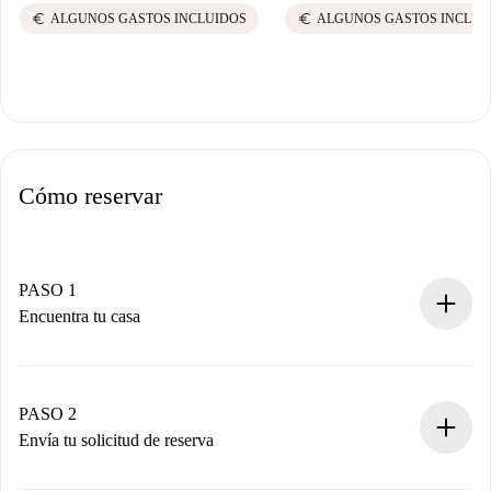
euro
euro
ALGUNOS GASTOS INCLUIDOS
ALGUNOS GASTOS INCLUI
Cómo reservar
PASO 1
Encuentra tu casa
Proceso de reserva 100% online.
Casas y Propietarios verificados.
Tienes toda la información necesaria por adelantado.
PASO 2
Envía tu solicitud de reserva
Envía detalles básicos de tu perfil y de tu método de pago.