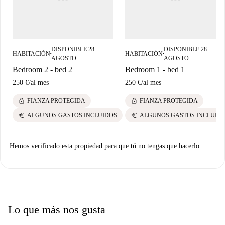
única de Milán a través de atracciones como Murale Via Ripamonti 113 y
Salumeria della Musica. Con fácil acceso a restaurantes locales como
Reiwa Fusion Restaurant y Xier, experimentarás la fusión de tradición y
modernidad en Milán.
DISPONIBLE 28
DISPONIBLE 28
HABITACIÓN
HABITACIÓN
■
■
AGOSTO
AGOSTO
Bedroom 2 - bed 2
Bedroom 1 - bed 1
250 €
/
al mes
250 €
/
al mes
lock
lock
FIANZA PROTEGIDA
FIANZA PROTEGIDA
euro
euro
ALGUNOS GASTOS INCLUIDOS
ALGUNOS GASTOS INCLUID
Hemos verificado esta propiedad para que tú no tengas que hacerlo
Lo que más nos gusta