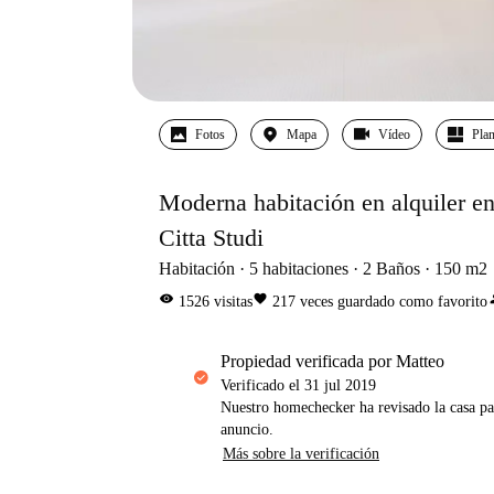
Fotos
Mapa
Vídeo
Pla
Moderna habitación en alquiler e
Citta Studi
Habitación
5
habitaciones
2
Baños
150
m2
visibility
favorite
pe
1526
visitas
217
veces guardado como favorito
propiedad verificada por Matteo
Verificado el
31 jul 2019
Nuestro homechecker ha revisado la casa pa
anuncio.
Más sobre la verificación