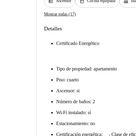
elevator
kitchen
balcony
Ascensor
Cocina equipada
Ba
Mostrar todas (17)
Detalles
Certificado Energético
Tipo de propiedad: apartamento
Piso: cuarto
Ascensor: si
Número de baños: 2
Wi-Fi instalado: sí
Estacionamiento: no
Certificación energética: - Clase de efic