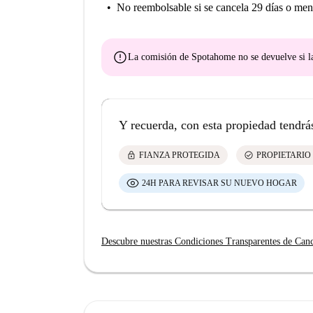
No reembolsable
si se cancela 29 días o men
error
La comisión de Spotahome
no se devuelve
si l
Y recuerda, con esta propiedad tendrá
lock
check_circle
FIANZA PROTEGIDA
PROPIETARIO
24H PARA REVISAR SU NUEVO HOGAR
Descubre nuestras Condiciones Transparentes de Can