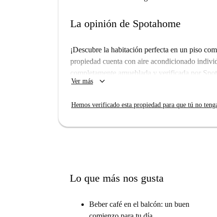
La opinión de Spotahome
¡Descubre la habitación perfecta en un piso co
propiedad cuenta con aire acondicionado individ
completamente amueblada y verificada por Spota
keyboard_arrow_down
Ver más
profesionales y estudiantes; no se aceptan pareja
Situado en el vibrante barrio de Buenos Aires-
Hemos verificado esta propiedad para que tú no teng
atractivo cultural. Cerca se encuentran la Univer
italianos como el Bistrot 21 y el Bar Sallas, y
a Eugenio Villoresi. ¡Explora Milán mientras di
Lo que más nos gusta
Beber café en el balcón: un buen
comienzo para tu día.