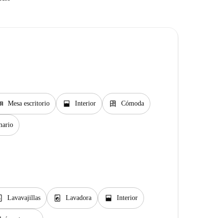
sk
window_open
dresser
Mesa escritorio
Interior
Cómoda
ario
er_gen
local_laundry_service
window_open
Lavavajillas
Lavadora
Interior