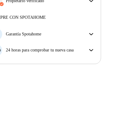
asegurar que obtienes exactamente lo que ves en el
Propietario verificado
anuncio.
Profesional
·
10 años
con nosotros
Más sobre la verificación
Más sobre este arrendador
MPRE CON SPOTAHOME
Más sobre la verificación
Garantía Spotahome
Si el propietario cancela tu reserva dentro de las 48
horas previas a la fecha de entrada, Spotahome A) te
24 horas para comprobar tu nueva casa
ayudará a encontrar un nuevo alojamiento y cubrirá
Si existe alguna diferencia con el anuncio que viste
el hotel hasta que encuentres nueva casa o B) te hará
en Spotahome, comunícanoslo dentro de las 24 horas
la devolución íntegra de la reserva.
siguientes a tu llegada para que podamos buscar una
solución.