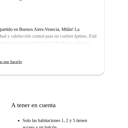
mpartido en Buenos Aires-Venecia, Milán! La
ual y calefacción central para un confort óptimo. Está
home para tu comodidad. El alquiler es solo para
s.
Venecia, este alojamiento combina comodidad y
as que hacerlo
sità Degli Studi di Milano, varios restaurantes
 atracciones turísticas emblemáticas como el Monumento
sfrutas de la comodidad de tu nuevo hogar!
A tener en cuenta
Solo las habitaciones 1, 2 y 5 tienen
acceso a un balcón.