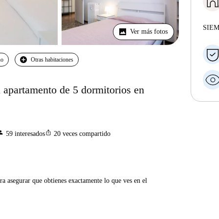
SIE
Ver más fotos
no
Otras habitaciones
n apartamento de 5 dormitorios en
rson
ios_share
59
interesados
20
veces compartido
ra asegurar que obtienes exactamente lo que ves en el