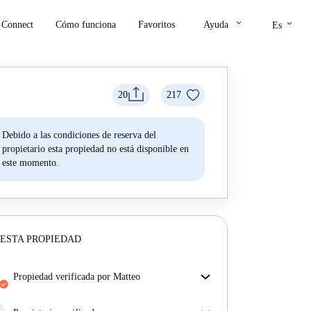
keyboard_arrow_down
keyboard_arrow_down
Connect
Cómo funciona
Favoritos
Ayuda
Es
20
217
Debido a las condiciones de reserva del
propietario esta propiedad no está disponible en
este momento.
ESTA PROPIEDAD
propiedad verificada por Matteo
Nuestro homechecker ha revisado la casa para