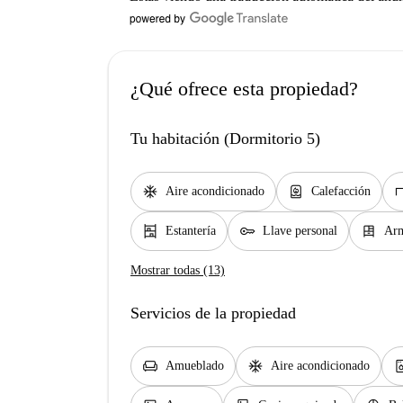
¿Qué ofrece esta propiedad?
Tu habitación (Dormitorio 5)
ac_unit
water_heater
de
Aire acondicionado
Calefacción
shelves
key
dresser
Estantería
Llave personal
Arm
Mostrar todas (13)
Servicios de la propiedad
chair
ac_unit
dishwash
Amueblado
Aire acondicionado