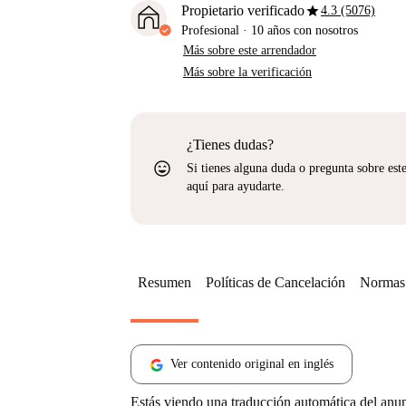
star
Propietario verificado
4.3 (5076)
Profesional
·
10 años
con nosotros
Más sobre este arrendador
Más sobre la verificación
¿Tienes dudas?
sentiment_very_satisfied
Si tienes alguna duda o pregunta sobre est
aquí para ayudarte.
Resumen
Políticas de Cancelación
Normas 
Ver contenido original en inglés
Estás viendo una traducción automática del anu