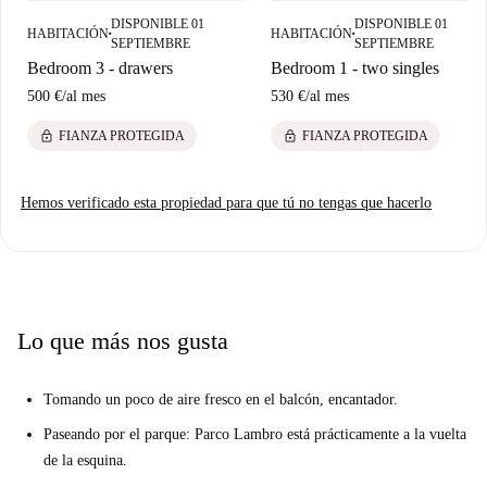
práctico cerca del parque.
DISPONIBLE 01
DISPONIBLE 01
HABITACIÓN
HABITACIÓN
■
■
SEPTIEMBRE
SEPTIEMBRE
Sus 3 razones principales para vivir aquí:
Bedroom 3 - drawers
Bedroom 1 - two singles
Toma aire fresco en el balcón, encantador.
500 €
/
al mes
530 €
/
al mes
Pasee por el parque: Parco Lambro está prácticamente a la vuelta de
lock
lock
FIANZA PROTEGIDA
FIANZA PROTEGIDA
la esquina.
Tome un tren al otro lado de la ciudad: con una estación de metro
cerca, tendrá la ciudad a su alcance.
Hemos verificado esta propiedad para que tú no tengas que hacerlo
Pero necesitas saber esto ...
El apartamento está en el segundo piso de un edificio sin ascensor,
pero un poco de cardio nunca está de más.
Ayúdame a decidir ...
Lo que más nos gusta
Este es un bonito segundo piso, apartamento de 3 dormitorios en Via
Orbetello, Milán. Es simple, pero muy adorable, y no está lejos del
Tomando un poco de aire fresco en el balcón, encantador.
Metro. Conveniente.
Paseando por el parque: Parco Lambro está prácticamente a la vuelta
Es perfecto para cualquiera que busque un hogar humilde cerca de un
de la esquina.
poco de naturaleza en la gran ciudad.