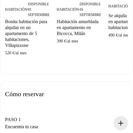
DISPONIBLE
DISPONIBLE
HABITACIÓN
■
HABITACIÓN
01
HABITACIÓN
16
■
■
SEPTIEMBRE
SEPTIEMBRE
Se alquila ha
Bonita habitación para
Habitación amueblada
en apartamen
alquilar en un
en apartamento en
habitaciones
apartamento de 5
Bicocca, Milán
490 €
/
al mes
habitaciones,
390 €
/
al mes
Villapizzone
520 €
/
al mes
Cómo reservar
PASO 1
Encuentra tu casa