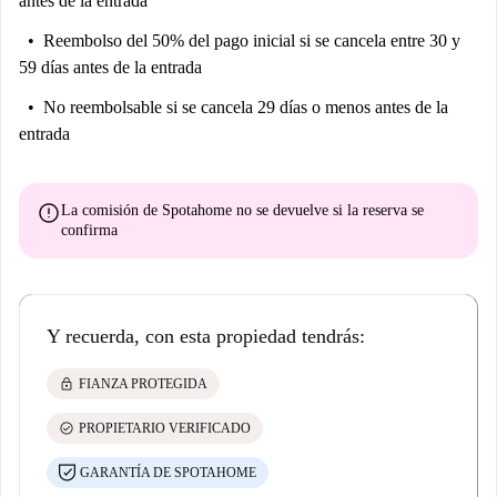
antes de la entrada
Reembolso del 50% del pago inicial
si se cancela entre 30 y
59 días antes de la entrada
No reembolsable
si se cancela 29 días o menos antes de la
entrada
error
La comisión de Spotahome
no se devuelve
si la reserva se
confirma
Y recuerda, con esta propiedad tendrás:
lock
FIANZA PROTEGIDA
check_circle
PROPIETARIO VERIFICADO
GARANTÍA DE SPOTAHOME