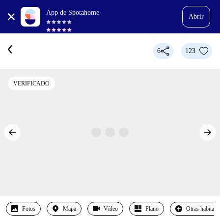
App de Spotahome
Abrir
6
123
VERIFICADO
Fotos
Mapa
Vídeo
Plano
Otras habitaci