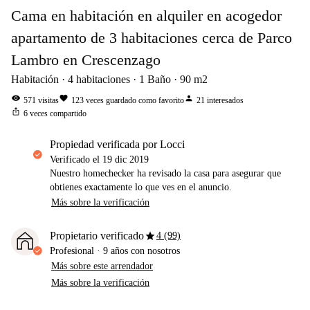
Cama en habitación en alquiler en acogedor
apartamento de 3 habitaciones cerca de Parco
Lambro en Crescenzago
Habitación
4
habitaciones
1
Baño
90
m2
visibility
favorite
person
571
visitas
123
veces guardado como favorito
21
interesados
ios_share
6
veces compartido
propiedad verificada por Locci
Verificado el
19 dic 2019
Nuestro homechecker ha revisado la casa para asegurar que
obtienes exactamente lo que ves en el anuncio.
Más sobre la verificación
star
Propietario verificado
4 (99)
Profesional
·
9 años
con nosotros
Más sobre este arrendador
Más sobre la verificación