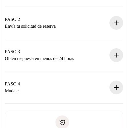
Proceso de reserva 100% online.
Casas y Propietarios verificados.
Tienes toda la información necesaria por adelantado.
PASO 2
Envía tu solicitud de reserva
Envía detalles básicos de tu perfil y de tu método de pago.
Recuerda que no te cobraremos nada hasta que el
propietario acepte.
PASO 3
Obtén respuesta en menos de 24 horas
El propietario tiene menos de 24 horas para confirmar.
Si es aceptada, te haremos el cargo y te pondremos en
contacto con el propietario.
PASO 4
Si es rechazada: No te haremos ningún cargo y te
Múdate
ofreceremos alternativas.
Acuerda con el propietario los detalles de tu llegada,
Documentos necesarios si tu propiedad es “
Spotahome
recogida de llaves, etc.
plus
”.
Spotahome sólo transferirá el primer pago al propietario si
Documento de identidad o Pasaporte
no nos comunicas ningún problema.
Prueba de solvencia