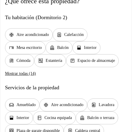
¿Qué ofrece esta propiedad?
Tu habitación (Dormitorio 2)
ac_unit
water_heater
Aire acondicionado
Calefacción
desk
balcony
window_open
Mesa escritorio
Balcón
Interior
dresser
shelves
package
Cómoda
Estantería
Espacio de almacenaje
Mostrar todas (14)
Servicios de la propiedad
chair
ac_unit
local_laundry_service
Amueblado
Aire acondicionado
Lavadora
window_open
kitchen
balcony
Interior
Cocina equipada
Balcón o terraza
garage
water_heater
Plaza de garaje disponible
Caldera central