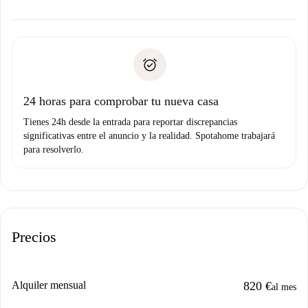
ofreceremos alternativas.
Acuerda con el propietario los detalles de tu llegada,
Documentos necesarios si tu propiedad es “
Spotahome
recogida de llaves, etc.
plus
”.
Spotahome sólo transferirá el primer pago al propietario si
Documento de identidad o Pasaporte
no nos comunicas ningún problema.
Prueba de solvencia
Domiciliación del pago
24 horas para comprobar tu nueva casa
Tienes 24h desde la entrada para reportar discrepancias
significativas entre el anuncio y la realidad. Spotahome trabajará
para resolverlo.
Precios
Alquiler mensual
820 €
al mes