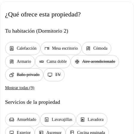
¿Qué ofrece esta propiedad?
Tu habitación (Dormitorio 2)
water_heater
desk
dresser
Calefacción
Mesa escritorio
Cómoda
dresser
airline_seat_flat
ac_unit
Armario
Cama doble
Aire acondicionado
soap
tv
Baño privado
TV
Mostrar todas (9)
Servicios de la propiedad
chair
dishwasher_gen
local_laundry_service
Amueblado
Lavavajillas
Lavadora
image
elevator
kitchen
Exterior
Ascensor
Cocina equipada