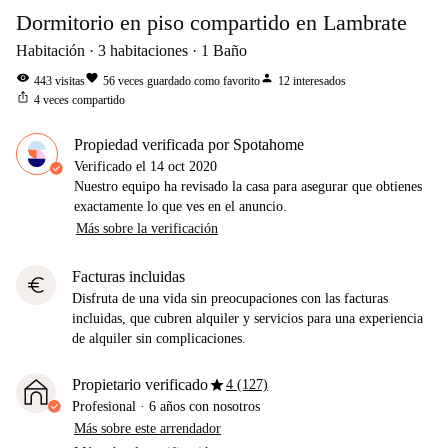
Dormitorio en piso compartido en Lambrate
Habitación
3
habitaciones
1
Baño
visibility
favorite
person
443
visitas
56
veces guardado como favorito
12
interesados
ios_share
4
veces compartido
Propiedad verificada por Spotahome
Verificado el
14 oct 2020
Nuestro equipo ha revisado la casa para asegurar que obtienes
exactamente lo que ves en el anuncio.
Más sobre la verificación
Facturas incluidas
euro
Disfruta de una vida sin preocupaciones con las facturas
incluidas, que cubren alquiler y servicios para una experiencia
de alquiler sin complicaciones.
star
Propietario verificado
4 (127)
Profesional
·
6 años
con nosotros
Más sobre este arrendador