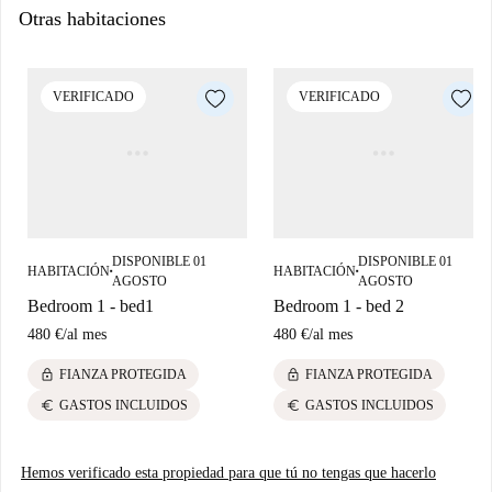
Otras habitaciones
Dame 1 razón más para vivir aquí ...
La Universidad Politécnica de Milán está a solo 25 minutos a pie,
¡no más costos de transporte!
VERIFICADO
VERIFICADO
DISPONIBLE 01
DISPONIBLE 01
HABITACIÓN
HABITACIÓN
■
■
AGOSTO
AGOSTO
Bedroom 1 - bed1
Bedroom 1 - bed 2
480 €
/
al mes
480 €
/
al mes
lock
lock
FIANZA PROTEGIDA
FIANZA PROTEGIDA
euro
euro
GASTOS INCLUIDOS
GASTOS INCLUIDOS
Hemos verificado esta propiedad para que tú no tengas que hacerlo