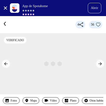
App de Spotahome
Abrir
4
56
VERIFICADO
Fotos
Mapa
Vídeo
Plano
Otras habitaci