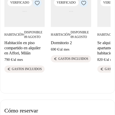
VERIFICADO
VERIFICADO
VERIFI
DISPONIBLE
DISPONIBLE
HABITACIÓN
HABITACIÓN
HABITACIÓ
■
■
09 AGOSTO
09 AGOSTO
Habitación en piso
Dormitorio 2
Se alquila 
compartido en alquiler
apartament
690 €
/
al mes
en Affori, Milán
habitacion
euro
GASTOS INCLUIDOS
790 €
/
al mes
820 €
/
al me
euro
euro
GASTOS INCLUIDOS
GASTO
Cómo reservar