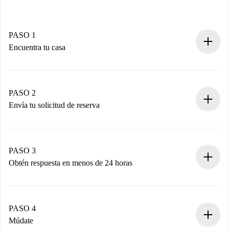
PASO 1
Encuentra tu casa
Proceso de reserva 100% online.
Casas y Propietarios verificados.
Tienes toda la información necesaria por adelantado.
PASO 2
Envía tu solicitud de reserva
Envía detalles básicos de tu perfil y de tu método de pago.
Recuerda que no te cobraremos nada hasta que el
propietario acepte.
PASO 3
Obtén respuesta en menos de 24 horas
El propietario tiene menos de 24 horas para confirmar.
Si es aceptada, te haremos el cargo y te pondremos en
contacto con el propietario.
PASO 4
Si es rechazada: No te haremos ningún cargo y te
Múdate