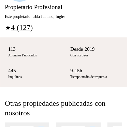
Propietario Profesional
Este propietario habla Italiano, Inglés
4 (127)
star
113
Desde 2019
Anuncios Publicados
Con nosotros
445
9-15h
Inquilinos
Tiempo medio de respuesta
Otras propiedades publicadas con
nosotros