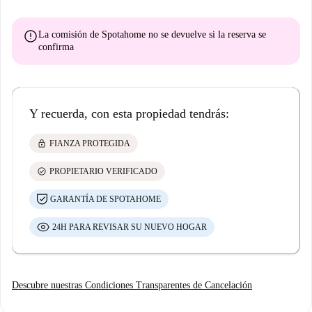
error
La comisión de Spotahome
no se devuelve
si la reserva se
confirma
Y recuerda, con esta propiedad tendrás:
lock
FIANZA PROTEGIDA
check_circle
PROPIETARIO VERIFICADO
GARANTÍA DE SPOTAHOME
24H PARA REVISAR SU NUEVO HOGAR
Descubre nuestras Condiciones Transparentes de Cancelación