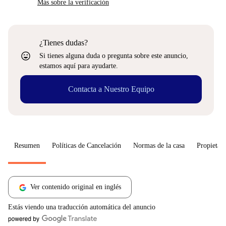
Más sobre la verificación
¿Tienes dudas?
sentiment_very_satisfied
Si tienes alguna duda o pregunta sobre este anuncio,
estamos aquí para ayudarte.
Contacta a Nuestro Equipo
Resumen
Políticas de Cancelación
Normas de la casa
Propietari
Ver contenido original en inglés
Estás viendo una traducción automática del anuncio