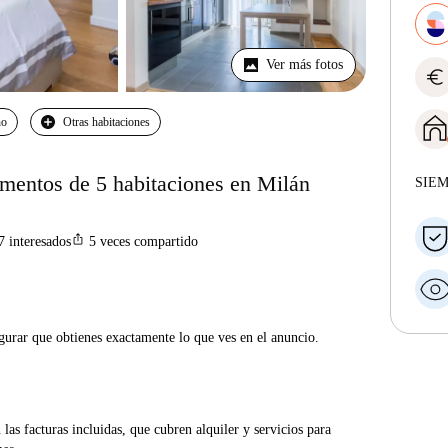
Ver más fotos
euro
no
Otras habitaciones
amentos de 5 habitaciones en Milán
SIE
ios_share
7
interesados
5
veces compartido
gurar que obtienes exactamente lo que ves en el anuncio.
las facturas incluidas, que cubren alquiler y servicios para