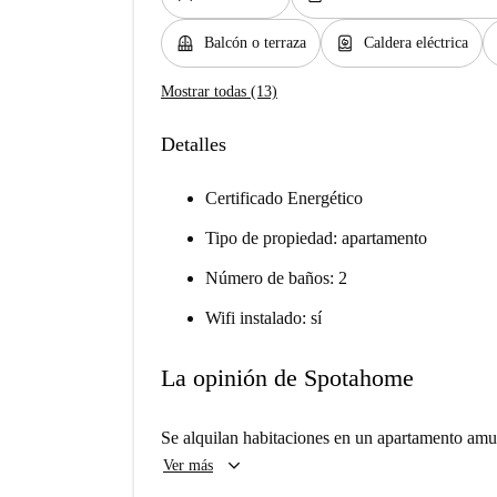
balcony
water_heater
Balcón o terraza
Caldera eléctrica
Mostrar todas (13)
Detalles
Certificado Energético
Tipo de propiedad: apartamento
Número de baños: 2
Wifi instalado: sí
La opinión de Spotahome
Se alquilan habitaciones en un apartamento amue
keyboard_arrow_down
Ver más