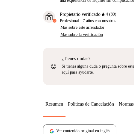
una experiencia de alquiler sin complicacio
star
Propietario verificado
4 (80)
Profesional
·
7 años
con nosotros
Más sobre este arrendador
Más sobre la verificación
¿Tienes dudas?
sentiment_very_satisfied
Si tienes alguna duda o pregunta sobre est
aquí para ayudarte.
Resumen
Políticas de Cancelación
Normas 
Ver contenido original en inglés