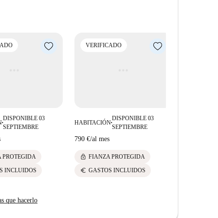
CADO
VERIFICADO
VERIFI
DISPONIBLE 03
DISPONIBLE 03
N
HABITACIÓN
HABITACIÓ
■
■
SEPTIEMBRE
SEPTIEMBRE
s
790 €
/
al mes
750 €
/
al me
lock
lock
A PROTEGIDA
FIANZA PROTEGIDA
FIANZ
euro
euro
S INCLUIDOS
GASTOS INCLUIDOS
GASTO
as que hacerlo