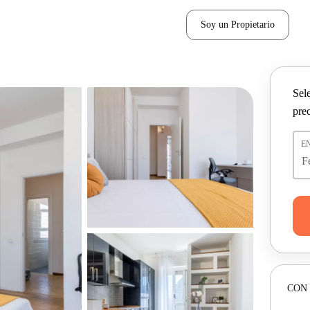
Soy un Propietario
Sel
pre
E
CON 