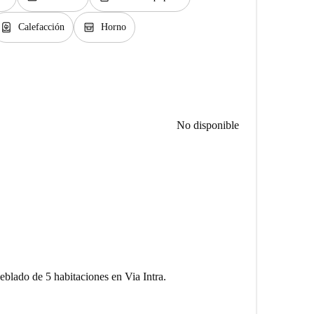
water_heater
oven_gen
Calefacción
Horno
No disponible
blado de 5 habitaciones en Via Intra.