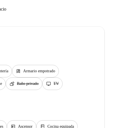
ncio
dresser
ntería
Armario empotrado
soap
tv
le
Baño privado
TV
elevator
kitchen
es
Ascensor
Cocina equipada