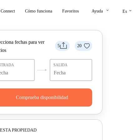
keyboard_arrow_down
keyboard_arrow_down
Connect
Cómo funciona
Favoritos
Ayuda
Es
ecciona fechas para ver
5
20
cios
NTRADA
SALIDA
Comprueba disponibilidad
ESTA PROPIEDAD