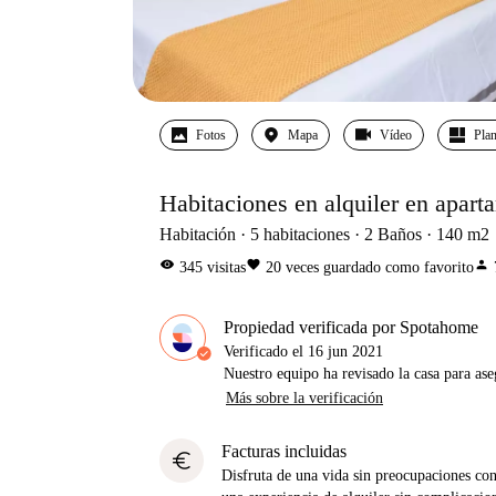
Fotos
Mapa
Vídeo
Pla
Habitaciones en alquiler en apart
Habitación
5
habitaciones
2
Baños
140
m2
visibility
favorite
person
345
visitas
20
veces guardado como favorito
Propiedad verificada por Spotahome
Verificado el
16 jun 2021
Nuestro equipo ha revisado la casa para ase
Más sobre la verificación
Facturas incluidas
euro
Disfruta de una vida sin preocupaciones con 