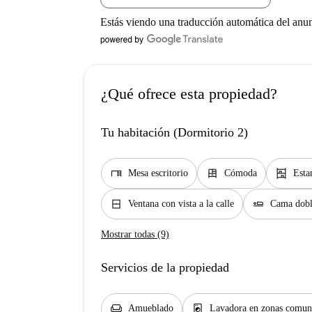
Estás viendo una traducción automática del anu
¿Qué ofrece esta propiedad?
Tu habitación (Dormitorio 2)
desk
dresser
shelves
Mesa escritorio
Cómoda
Esta
window_closed
airline_seat_flat
Ventana con vista a la calle
Cama dob
Mostrar todas (9)
Servicios de la propiedad
chair
local_laundry_service
Amueblado
Lavadora en zonas comun