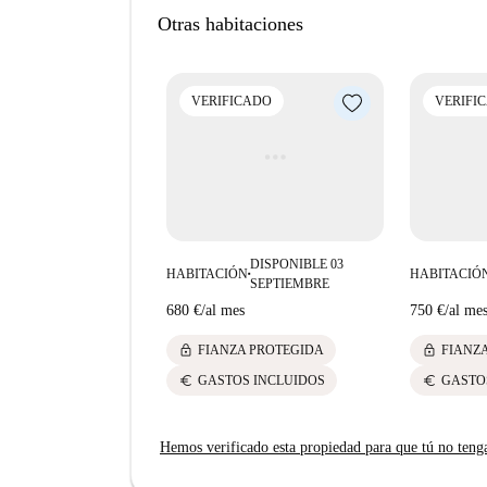
Otras habitaciones
VERIFICADO
VERIFI
DISPONIBLE 03
HABITACIÓN
HABITACIÓ
■
SEPTIEMBRE
680 €
/
al mes
750 €
/
al me
lock
lock
FIANZA PROTEGIDA
FIANZ
euro
euro
GASTOS INCLUIDOS
GASTO
Hemos verificado esta propiedad para que tú no teng