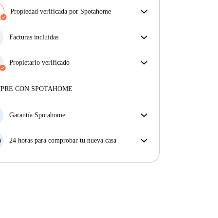
Propiedad verificada por Spotahome
Nuestro equipo ha revisado la casa para asegurar que
obtienes exactamente lo que ves en el anuncio.
Facturas incluidas
Más sobre la verificación
Disfruta de una vida sin preocupaciones con las
facturas incluidas, que cubren alquiler y servicios
Propietario verificado
para una experiencia de alquiler sin complicaciones.
Profesional
·
7 años
con nosotros
Más sobre este arrendador
MPRE CON SPOTAHOME
Más sobre la verificación
Garantía Spotahome
Si el propietario cancela tu reserva dentro de las 48
horas previas a la fecha de entrada, Spotahome A) te
24 horas para comprobar tu nueva casa
ayudará a encontrar un nuevo alojamiento y cubrirá
Si existe alguna diferencia con el anuncio que viste
el hotel hasta que encuentres nueva casa o B) te hará
en Spotahome, comunícanoslo dentro de las 24 horas
la devolución íntegra de la reserva.
siguientes a tu llegada para que podamos buscar una
solución.