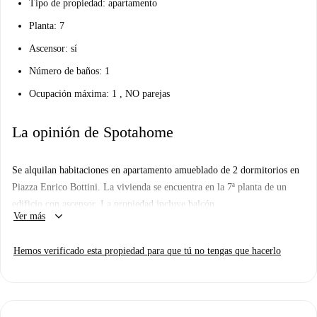
Tipo de propiedad: apartamento
Planta: 7
Ascensor: sí
Número de baños: 1
Ocupación máxima: 1 , NO parejas
La opinión de Spotahome
Se alquilan habitaciones en apartamento amueblado de 2 dormitorios en
Piazza Enrico Bottini. La vivienda se encuentra en la 7ª planta de un
edificio con ascensor. La propiedad incluye balcón.
keyboard_arrow_down
Ver más
Importante: - Compartirá esta propiedad con el propietario residente, que
es mujer.
Hemos verificado esta propiedad para que tú no tengas que hacerlo