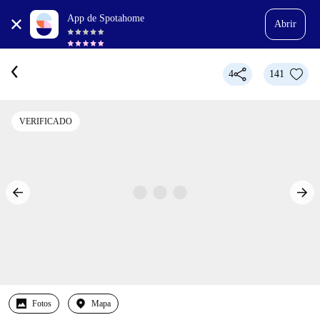
App de Spotahome
Abrir
4
141
VERIFICADO
Fotos
Mapa