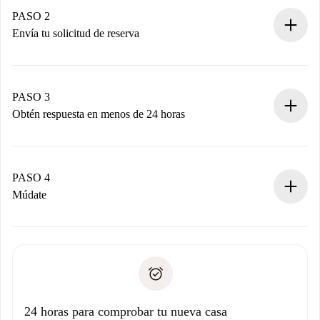
Tienes toda la información necesaria por adelantado.
PASO 2
Envía tu solicitud de reserva
Envía detalles básicos de tu perfil y de tu método de pago.
Recuerda que no te cobraremos nada hasta que el
propietario acepte.
PASO 3
Obtén respuesta en menos de 24 horas
El propietario tiene menos de 24 horas para confirmar.
Si es aceptada, te haremos el cargo y te pondremos en
contacto con el propietario.
PASO 4
Si es rechazada: No te haremos ningún cargo y te
Múdate
ofreceremos alternativas.
Acuerda con el propietario los detalles de tu llegada,
Documentos necesarios si tu propiedad es “
Spotahome
recogida de llaves, etc.
plus
”.
Spotahome sólo transferirá el primer pago al propietario si
Documento de identidad o Pasaporte
no nos comunicas ningún problema.
Prueba de solvencia
Domiciliación del pago
24 horas para comprobar tu nueva casa