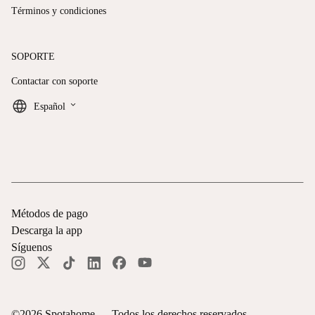
Términos y condiciones
SOPORTE
Contactar con soporte
keyboard_arrow_down
Español
Métodos de pago
Descarga la app
Síguenos
©
2026
Spotahome —
Todos los derechos reservados