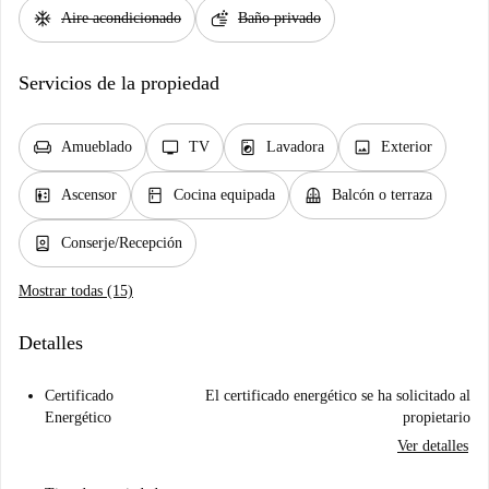
ac_unit
soap
Aire acondicionado
Baño privado
Servicios de la propiedad
chair
tv
local_laundry_service
image
Amueblado
TV
Lavadora
Exterior
elevator
kitchen
balcony
Ascensor
Cocina equipada
Balcón o terraza
person_book
Conserje/Recepción
Mostrar todas (15)
Detalles
Certificado
El certificado energético se ha solicitado al
Energético
propietario
Ver detalles