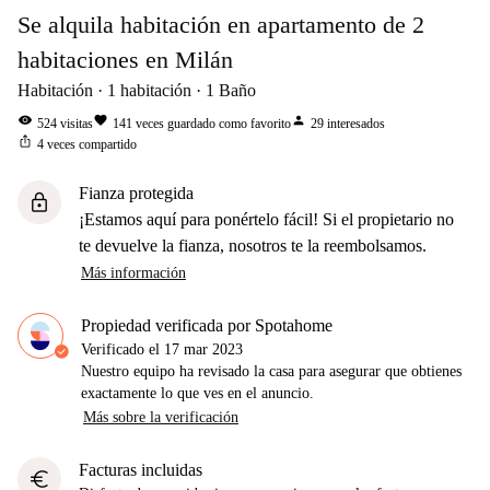
Se alquila habitación en apartamento de 2
habitaciones en Milán
Habitación
1
habitación
1
Baño
visibility
favorite
person
524
visitas
141
veces guardado como favorito
29
interesados
ios_share
4
veces compartido
Fianza protegida
lock
¡Estamos aquí para ponértelo fácil! Si el propietario no
te devuelve la fianza, nosotros te la reembolsamos.
Más información
Propiedad verificada por Spotahome
Verificado el
17 mar 2023
Nuestro equipo ha revisado la casa para asegurar que obtienes
exactamente lo que ves en el anuncio.
Más sobre la verificación
Facturas incluidas
euro