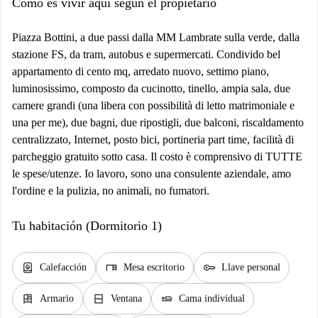
Cómo es vivir aquí según el propietario
Piazza Bottini, a due passi dalla MM Lambrate sulla verde, dalla
stazione FS, da tram, autobus e supermercati. Condivido bel
appartamento di cento mq, arredato nuovo, settimo piano,
luminosissimo, composto da cucinotto, tinello, ampia sala, due
camere grandi (una libera con possibilità di letto matrimoniale e
una per me), due bagni, due ripostigli, due balconi, riscaldamento
centralizzato, Internet, posto bici, portineria part time, facilità di
parcheggio gratuito sotto casa. Il costo è comprensivo di TUTTE
le spese/utenze. Io lavoro, sono una consulente aziendale, amo
l'ordine e la pulizia, no animali, no fumatori.
Tu habitación (Dormitorio 1)
water_heater
desk
key
Calefacción
Mesa escritorio
Llave personal
dresser
window_closed
airline_seat_flat
Armario
Ventana
Cama individual