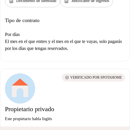
description
description
Documento de identidad
Justificante de ingresos
Tipo de contrato
Por días
El mes en el que entres y el mes en el que te vayas, solo pagarás
por los días que tengas reservados.
check_circle
VERIFICADO POR SPOTAHOME
Propietario privado
Este propietario habla Inglés