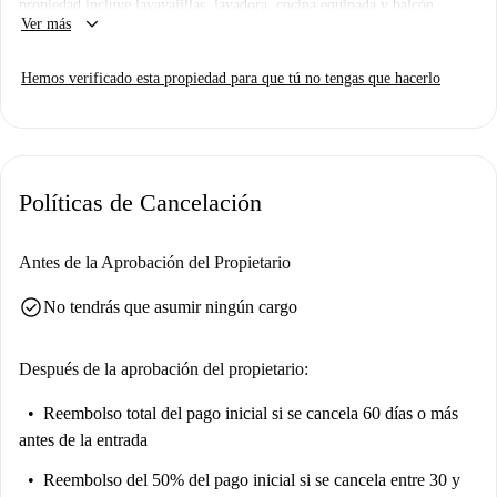
propiedad incluye lavavajillas, lavadora, cocina equipada y balcón.
keyboard_arrow_down
Ver más
Hemos verificado esta propiedad para que tú no tengas que hacerlo
Políticas de Cancelación
Antes de la Aprobación del Propietario
check_circle
No tendrás que asumir ningún cargo
Después de la aprobación del propietario:
Reembolso total del pago inicial
si se cancela 60 días o más
antes de la entrada
Reembolso del 50% del pago inicial
si se cancela entre 30 y