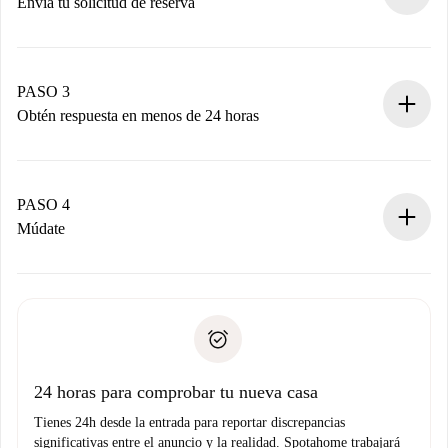
Envía tu solicitud de reserva
Envía detalles básicos de tu perfil y de tu método de pago.
Recuerda que no te cobraremos nada hasta que el
propietario acepte.
PASO 3
Obtén respuesta en menos de 24 horas
El propietario tiene menos de 24 horas para confirmar.
Si es aceptada, te haremos el cargo y te pondremos en
contacto con el propietario.
PASO 4
Si es rechazada: No te haremos ningún cargo y te
Múdate
ofreceremos alternativas.
Acuerda con el propietario los detalles de tu llegada,
Documentos necesarios si tu propiedad es “
Spotahome
recogida de llaves, etc.
plus
”.
Spotahome sólo transferirá el primer pago al propietario si
Documento de identidad o Pasaporte
no nos comunicas ningún problema.
Prueba de solvencia
Domiciliación del pago
24 horas para comprobar tu nueva casa
Tienes 24h desde la entrada para reportar discrepancias
significativas entre el anuncio y la realidad. Spotahome trabajará