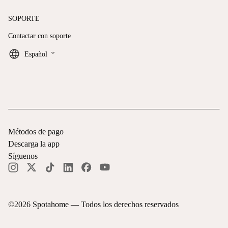
SOPORTE
Contactar con soporte
keyboard_arrow_down
Español
Métodos de pago
Descarga la app
Síguenos
©
2026
Spotahome —
Todos los derechos reservados