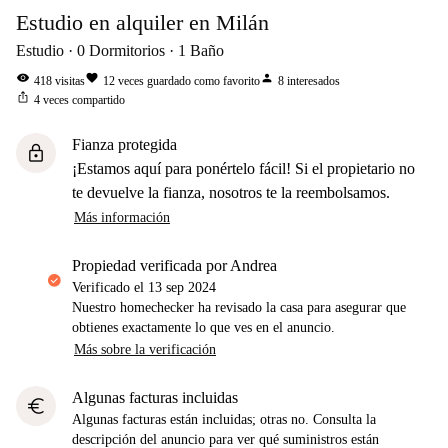
Estudio en alquiler en Milán
Estudio
0
Dormitorios
1
Baño
visibility
favorite
person
418
visitas
12
veces guardado como favorito
8
interesados
ios_share
4
veces compartido
Fianza protegida
lock
¡Estamos aquí para ponértelo fácil! Si el propietario no
te devuelve la fianza, nosotros te la reembolsamos.
Más información
propiedad verificada por Andrea
Verificado el
13 sep 2024
Nuestro homechecker ha revisado la casa para asegurar que
obtienes exactamente lo que ves en el anuncio.
Más sobre la verificación
Algunas facturas incluidas
euro
Algunas facturas están incluidas; otras no. Consulta la
descripción del anuncio para ver qué suministros están