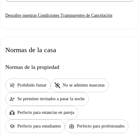
Descubre nuestras Condiciones Transparentes de Cancelación
Normas de la casa
Normas de la propiedad
smoke_free
pet_supplies
Prohibido fumar
No se admiten mascotas
person_add
Se permiten invitados a pasar la noche
partner_heart
Perfecto para estancias en pareja
school
business_center
Perfecto para estudiantes
Perfecto para profesionales