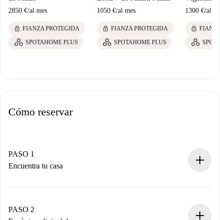
2850 €
/
al mes
1050 €
/
al mes
1300 €
/
al m
lock
lock
lock
FIANZA PROTEGIDA
FIANZA PROTEGIDA
FIANZ
SPOTAHOME PLUS
SPOTAHOME PLUS
SPOT
Cómo reservar
PASO 1
Encuentra tu casa
Proceso de reserva 100% online.
Casas y Propietarios verificados.
Tienes toda la información necesaria por adelantado.
PASO 2