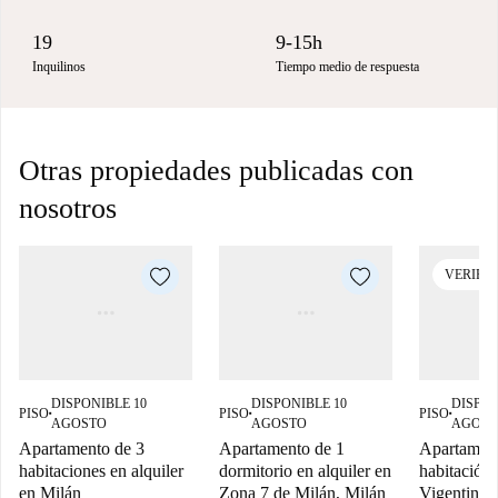
19
9-15h
Inquilinos
Tiempo medio de respuesta
Otras propiedades publicadas con
nosotros
VERIFI
DISPONIBLE 10
DISPONIBLE 10
DISPON
PISO
PISO
PISO
■
■
■
AGOSTO
AGOSTO
AGOST
Apartamento de 3
Apartamento de 1
Apartament
habitaciones en alquiler
dormitorio en alquiler en
habitación 
en Milán
Zona 7 de Milán, Milán
Vigentino,