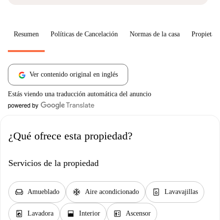
Resumen
Políticas de Cancelación
Normas de la casa
Propietari
Ver contenido original en inglés
Estás viendo una traducción automática del anuncio
¿Qué ofrece esta propiedad?
Servicios de la propiedad
chair
ac_unit
dishwasher_gen
Amueblado
Aire acondicionado
Lavavajillas
local_laundry_service
window_open
elevator
Lavadora
Interior
Ascensor